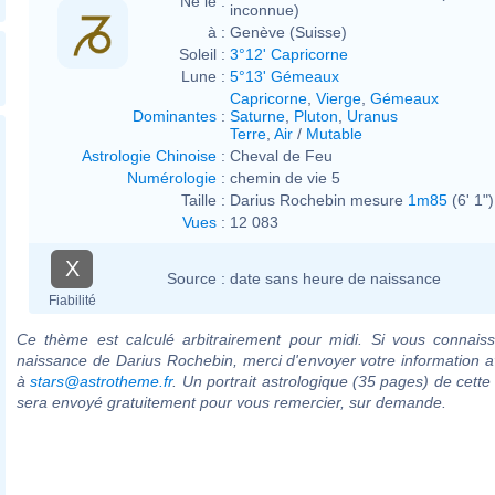
Né le :
inconnue)
à :
Genève (Suisse)
Soleil :
3°12' Capricorne
Lune :
5°13' Gémeaux
Capricorne
,
Vierge
,
Gémeaux
Dominantes
:
Saturne
,
Pluton
,
Uranus
Terre
,
Air
/
Mutable
Astrologie Chinoise
:
Cheval de Feu
Numérologie
:
chemin de vie 5
Taille :
Darius Rochebin mesure
1m85
(6' 1")
Vues
:
12 083
X
Source :
date sans heure de naissance
Fiabilité
Ce thème est calculé arbitrairement pour midi. Si vous connaiss
naissance de Darius Rochebin, merci d'envoyer votre information 
à
stars@astrotheme.fr
. Un portrait astrologique (35 pages) de cette
sera envoyé gratuitement pour vous remercier, sur demande.