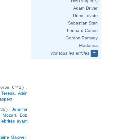
RM (rappeur)
Adam Driver
Demi Lovato
Sebastian Stan
Leonard Cohen
Gordon Ramsay
Madonna
+
Voir tous les articles
orbe 0°41') :
 Teresa
,
Alain
 aspect
.
35') :
Jennifer
 Mozart
,
Bob
lébrités ayant
laine Maxwell
,