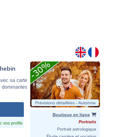
chebin
vec sa carte
es dominantes
Prévisions détaillées - Automne
Boutique en ligne
Portraits
c vos profils
Portrait astrologique
Étude carrière et vocation