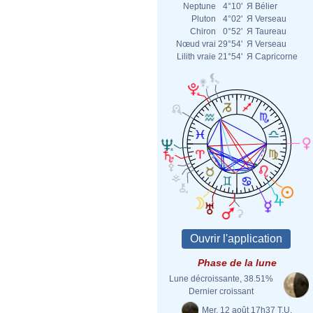
Neptune
4°10'
Я
Bélier
Pluton
4°02'
Я
Verseau
Chiron
0°52'
Я
Taureau
Nœud vrai
29°54'
Я
Verseau
Lilith vraie
21°54'
Я
Capricorne
Phase de la lune
Lune décroissante, 38.51%
Dernier croissant
Mer. 12 août 17h37 T.U.