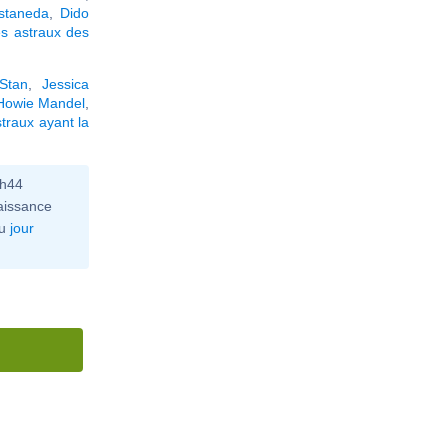
staneda
,
Dido
s astraux des
Stan
,
Jessica
Howie Mandel
,
traux ayant la
0h44
aissance
u
jour