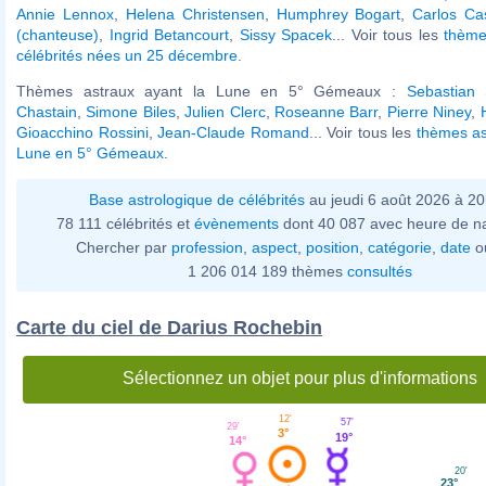
Annie Lennox
,
Helena Christensen
,
Humphrey Bogart
,
Carlos Ca
(chanteuse)
,
Ingrid Betancourt
,
Sissy Spacek
... Voir tous les
thème
célébrités nées un 25 décembre
.
Thèmes astraux ayant la Lune en 5° Gémeaux :
Sebastian 
Chastain
,
Simone Biles
,
Julien Clerc
,
Roseanne Barr
,
Pierre Niney
,
Gioacchino Rossini
,
Jean-Claude Romand
... Voir tous les
thèmes as
Lune en 5° Gémeaux
.
Base astrologique de célébrités
au jeudi 6 août 2026 à 2
78 111 célébrités et
évènements
dont 40 087 avec heure de n
Chercher par
profession
,
aspect
,
position
,
catégorie
,
date
o
1 206 014 189 thèmes
consultés
Carte du ciel de Darius Rochebin
Sélectionnez un objet pour plus d'informations
12'
57'
29'
3°
19°
14°
20'
23°