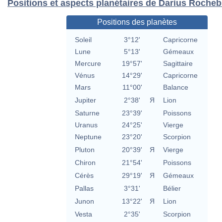
Positions et aspects planétaires de Darius Rocheb
Positions des planètes
Soleil
3°12'
Capricorne
Lune
5°13'
Gémeaux
Mercure
19°57'
Sagittaire
Vénus
14°29'
Capricorne
Mars
11°00'
Balance
Jupiter
2°38'
Я
Lion
Saturne
23°39'
Poissons
Uranus
24°25'
Vierge
Neptune
23°20'
Scorpion
Pluton
20°39'
Я
Vierge
Chiron
21°54'
Poissons
Cérès
29°19'
Я
Gémeaux
Pallas
3°31'
Bélier
Junon
13°22'
Я
Lion
Vesta
2°35'
Scorpion