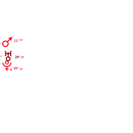
00'
11°
24°
25'
20°
39'