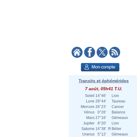
Transits et éphémérides
7 août, 05h41 T.U.
Soleil
14°46'
Lion
Lune
29°44'
Taureau
Mercure
26°23'
Cancer
Vénus
0°26'
Balance
Mars
27°16'
Gémeaux
Jupiter
8°20'
Lion
Saturne
14°38'
Я
Bélier
Uranus
5°12'
Gémeaux