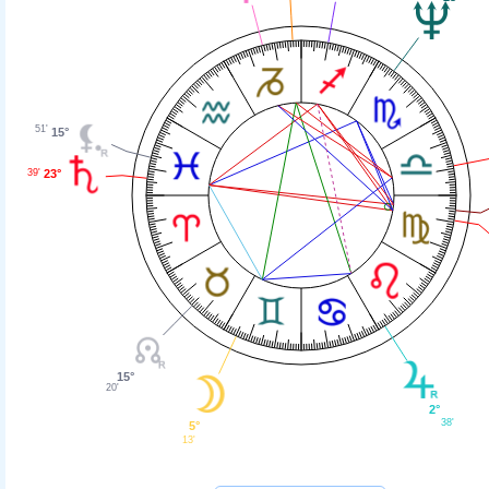
51'
15°
23°
39'
15°
20'
2°
38'
5°
13'