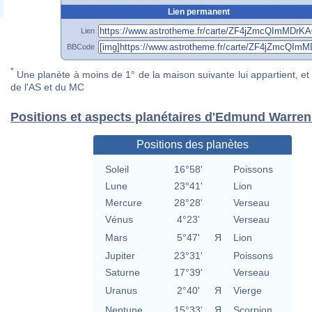
Lien permanent
Lien
BBCode
*
Une planète à moins de 1° de la maison suivante lui appartient, et 
de l'AS et du MC
Positions et aspects planétaires d'Edmund Warren 
Positions des planètes
Soleil
16°58'
Poissons
Lune
23°41'
Lion
Mercure
28°28'
Verseau
Vénus
4°23'
Verseau
Mars
5°47'
Я
Lion
Jupiter
23°31'
Poissons
Saturne
17°39'
Verseau
Uranus
2°40'
Я
Vierge
Neptune
15°33'
Я
Scorpion