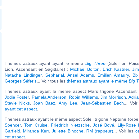
Thèmes astraux ayant ayant le même
Big Three
(Soleil en Pois
Lion, Ascendant en Sagittaire) :
Michael Bolton
,
Erich Kästner
,
Ji
Natacha Lindinger
,
Sepharial
,
Ansel Adams
,
Emilien Amaury
,
Bi
Georges Séféris
... Voir tous les
thèmes astraux ayant le même
Big 
Thèmes astraux ayant le même aspect Mars trigone Ascendant (
Jodie Foster
,
Pamela Anderson
,
Robin Williams
,
Jim Morrison
,
Adri
Stevie Nicks
,
Joan Baez
,
Amy Lee
,
Jean-Sébastien Bach
... Voi
ayant cet aspect
.
Thèmes astraux ayant le même aspect Soleil trigone Neptune (orbe 
Spencer
,
Tom Cruise
,
Friedrich Nietzsche
,
José Bové
,
Lily-Rose
Garfield
,
Miranda Kerr
,
Juliette Binoche
,
RM (rappeur)
... Voir les
c
cet aspect
.