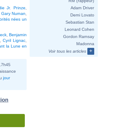
RM (rappeur)
ie Jr. Prinze
,
Adam Driver
,
Gary Numan
,
Demi Lovato
brités nées un
Sebastian Stan
Leonard Cohen
leck
,
Benjamin
Gordon Ramsay
,
Cyril Lignac
,
Madonna
nt la Lune en
+
Voir tous les articles
 17h45
aissance
u
jour
tion