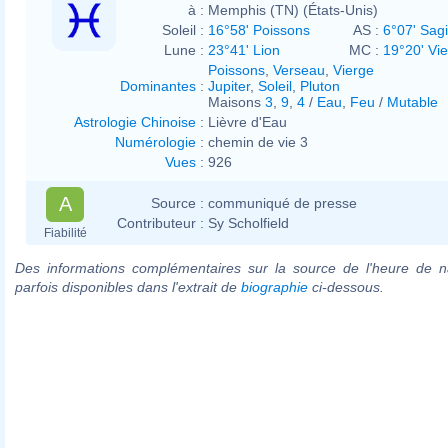
à :
Memphis (TN) (États-Unis)
Soleil :
16°58' Poissons
AS :
6°07' Sagi
Lune :
23°41' Lion
MC :
19°20' Vi
Poissons
,
Verseau
,
Vierge
Dominantes
:
Jupiter
,
Soleil
,
Pluton
Maisons
3
,
9
,
4
/
Eau
,
Feu
/
Mutable
Astrologie Chinoise
:
Lièvre d'Eau
Numérologie
:
chemin de vie 3
Vues
:
926
A
Source :
communiqué de presse
Contributeur :
Sy Scholfield
Fiabilité
Des informations complémentaires sur la source de l'heure de n
parfois disponibles dans l'extrait de
biographie
ci-dessous.