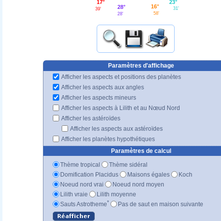
23°
17°
16°
28°
31'
39'
58'
28'
Paramètres d'affichage
Afficher les aspects et positions des planètes
Afficher les aspects aux angles
Afficher les aspects mineurs
Afficher les aspects à Lilith et au Nœud Nord
Afficher les astéroïdes
Afficher les aspects aux astéroïdes
Afficher les planètes hypothétiques
Paramètres de calcul
Thème tropical
Thème sidéral
Domification Placidus
Maisons égales
Koch
Noeud nord vrai
Noeud nord moyen
Lilith vraie
Lilith moyenne
*
Sauts Astrotheme
Pas de saut en maison suivante