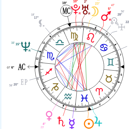
10°
2°
19°
23°
47'
5°
50'
28°
18'
17°
22
9
10
8
33'
11
15°
7
12
6°
07'
6
1
20°
59'
5
2
4
3
4°
23'