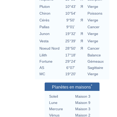
Pluton
10°43'
Я
Vierge
Chiron
10°54'
Poissons
Cérès
9°50'
Я
Vierge
Pallas
9°01'
Cancer
Junon
19°32'
Я
Vierge
Vesta
25°39'
Я
Vierge
Noeud Nord
28°50'
Я
Cancer
Lilith
17°18'
Balance
Fortune
29°24'
Gémeaux
AS
6°07'
Sagittaire
MC
19°20'
Vierge
*
Planètes en maisons
Soleil
Maison 3
Lune
Maison 9
Mercure
Maison 3
Vénus
Maison 2