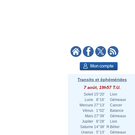
Transits et éphémérides
7 août, 19h57 T.U.
Soleil
15°20'
Lion
Lune
8°16'
Gémeaux
Mercure
27°13'
Cancer
Vénus
1°02'
Balance
Mars
27°39'
Gémeaux
Jupiter
8°28'
Lion
Saturne
14°38'
Я
Bélier
Uranus
5°13'
Gémeaux