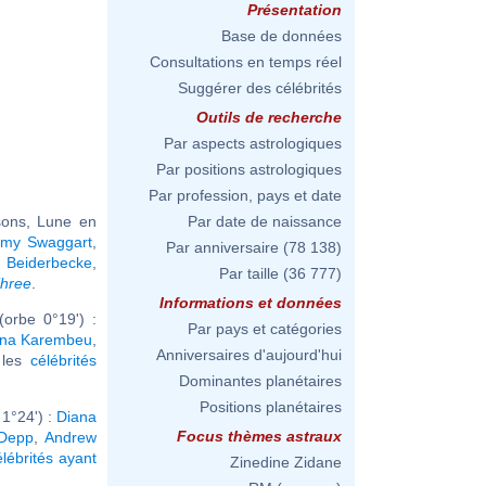
Présentation
Base de données
Consultations en temps réel
Suggérer des célébrités
Outils de recherche
Par aspects astrologiques
Par positions astrologiques
Par profession, pays et date
sons, Lune en
Par date de naissance
mmy Swaggart
,
Par anniversaire
(78 138)
x Beiderbecke
,
Par taille
(36 777)
Three
.
Informations et données
orbe 0°19') :
Par pays et catégories
ana Karembeu
,
Anniversaires d'aujourd'hui
r les
célébrités
Dominantes planétaires
Positions planétaires
1°24') :
Diana
Focus thèmes astraux
 Depp
,
Andrew
élébrités ayant
Zinedine Zidane