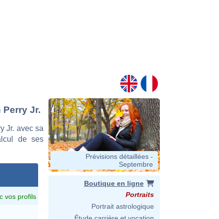
Perry Jr.
 Jr. avec sa
alcul de ses
Prévisions détaillées -
Septembre
Boutique en ligne
Portraits
c vos profils
Portrait astrologique
Étude carrière et vocation