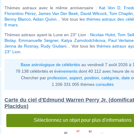
Thèmes astraux avec le même anniversaire :
Kat Von D
,
Fredd
Florentino Pérez
,
James Van Der Beek
,
David Wilcock
,
Tom Chaplin
Benny Blanco
,
Aidan Quinn
... Voir tous les
thèmes astraux des célé
8 mars
.
Thèmes astraux ayant la Lune en 23° Lion :
Nicolas Hulot
,
Tom Sel
Biolay
,
Emmanuelle Seigner
,
Katya Zamolodchikova
,
Paul Verlaine
Jenna de Rosnay
,
Rudy Giuliani
... Voir tous les
thèmes astraux aya
23° Lion
.
Base astrologique de célébrités
au vendredi 7 août 2026 à
78 138 célébrités et
évènements
dont 40 112 avec heure de n
Chercher par
profession
,
aspect
,
position
,
catégorie
,
date
o
1 206 331 005 thèmes
consultés
Carte du ciel d'Edmund Warren Perry Jr. (domifica
Placidus)
Sélectionnez un objet pour plus d'informations
43'
40'
20'
41'