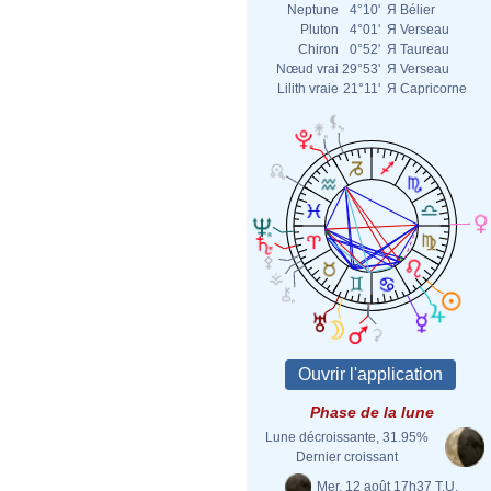
Neptune
4°10'
Я
Bélier
Pluton
4°01'
Я
Verseau
Chiron
0°52'
Я
Taureau
Nœud vrai
29°53'
Я
Verseau
Lilith vraie
21°11'
Я
Capricorne
Phase de la lune
Lune décroissante, 31.95%
Dernier croissant
Mer. 12 août 17h37 T.U.