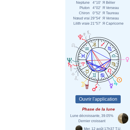
Neptune
4°10'
Я
Bélier
Pluton
4°02'
Я
Verseau
Chiron
0°52'
Я
Taureau
Nœud vrai
29°54'
Я
Verseau
Lilith vraie
21°57'
Я
Capricorne
Phase de la lune
Lune décroissante, 39.05%
Dernier croissant
Mer. 12 août 17h37 T.U.