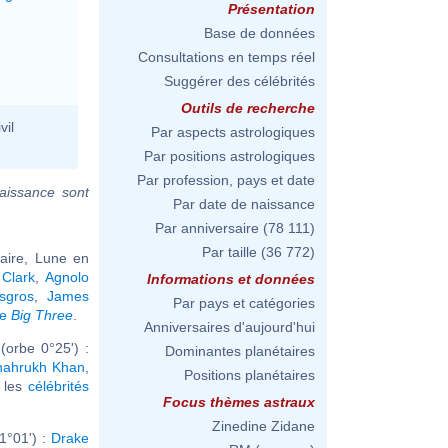
Présentation
Base de données
Consultations en temps réel
Suggérer des célébrités
Outils de recherche
vil
Par aspects astrologiques
Par positions astrologiques
Par profession, pays et date
aissance sont
Par date de naissance
Par anniversaire
(78 111)
Par taille
(36 772)
taire, Lune en
 Clark
,
Agnolo
Informations et données
sgros
,
James
Par pays et catégories
me
Big Three
.
Anniversaires d'aujourd'hui
(orbe 0°25') :
Dominantes planétaires
hahrukh Khan
,
Positions planétaires
r les
célébrités
Focus thèmes astraux
Zinedine Zidane
1°01') :
Drake