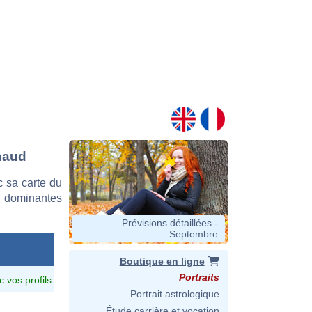
ynaud
 sa carte du
es dominantes
Prévisions détaillées -
Septembre
Boutique en ligne
Portraits
c vos profils
Portrait astrologique
Étude carrière et vocation