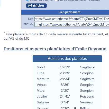
Lien permanent
Lien
BBCode
*
Une planète à moins de 1° de la maison suivante lui appartient, et 
de l'AS et du MC
Positions et aspects planétaires d'Emile Reynaud
Positions des planètes
Soleil
16°19'
Sagittaire
Lune
23°39'
Scorpion
Mercure
28°34'
Sagittaire
Vénus
8°36'
Scorpion
Mars
2°20'
Scorpion
Jupiter
24°41'
Poissons
Saturne
3°54'
Verseau
Uranus
2°20'
Я
Bélier