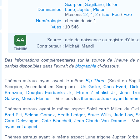
Scorpion
,
Sagittaire
,
Bélier
Dominantes
:
Lune
,
Jupiter
,
Pluton
Maisons
12
,
4
,
2
/
Eau
,
Feu
/
Fixe
Numérologie
:
chemin de vie 1
Vues
:
10 546
AA
Source :
acte de naissance ou registre d'état-ci
Contributeur :
Michaël Mandl
Fiabilité
Des informations complémentaires sur la source de l'heure de n
parfois disponibles dans l'extrait de
biographie
ci-dessous.
Thèmes astraux ayant ayant le même
Big Three
(Soleil en Sagit
Scorpion, Ascendant en Scorpion) :
Uri Geller
,
Chris Evert
,
Dick
Bronzino
,
Douglas Fairbanks Jr.
,
Efrem Zimbalist Jr.
,
Jean Troi
Galway
,
Moses Flesher
... Voir tous les
thèmes astraux ayant le mê
Thèmes astraux ayant le même aspect Soleil carré Milieu du Ciel 
Brad Pitt
,
Selena Gomez
,
Heath Ledger
,
Bruce Willis
,
Jude Law
,
S
Cara Delevingne
,
Cate Blanchett
,
Jean-Claude Van Damme
... Voi
ayant cet aspect
.
Thèmes astraux ayant le même aspect Lune trigone Jupiter (orbe 