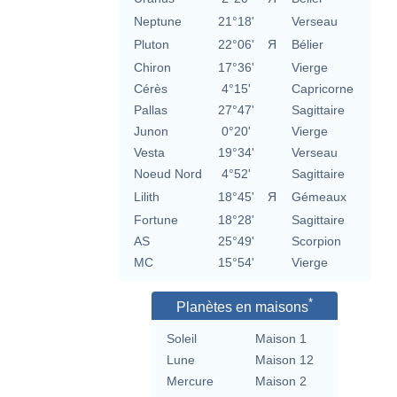
Neptune
21°18'
Verseau
Pluton
22°06'
Я
Bélier
Chiron
17°36'
Vierge
Cérès
4°15'
Capricorne
Pallas
27°47'
Sagittaire
Junon
0°20'
Vierge
Vesta
19°34'
Verseau
Noeud Nord
4°52'
Sagittaire
Lilith
18°45'
Я
Gémeaux
Fortune
18°28'
Sagittaire
AS
25°49'
Scorpion
MC
15°54'
Vierge
*
Planètes en maisons
Soleil
Maison 1
Lune
Maison 12
Mercure
Maison 2