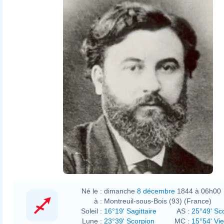
Né le :
dimanche
8 décembre
1844 à 06h00
à :
Montreuil-sous-Bois (93) (France)
Soleil :
16°19' Sagittaire
AS :
25°49' Sc
Lune :
23°39' Scorpion
MC :
15°54' Vi