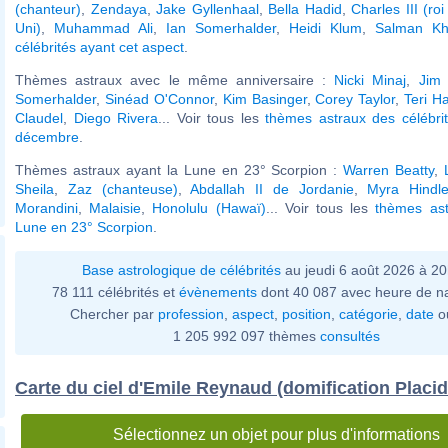
(chanteur)
,
Zendaya
,
Jake Gyllenhaal
,
Bella Hadid
,
Charles III (r
Uni)
,
Muhammad Ali
,
Ian Somerhalder
,
Heidi Klum
,
Salman K
célébrités ayant cet aspect
.
Thèmes astraux avec le même anniversaire :
Nicki Minaj
,
Jim 
Somerhalder
,
Sinéad O'Connor
,
Kim Basinger
,
Corey Taylor
,
Teri H
Claudel
,
Diego Rivera
... Voir tous les
thèmes astraux des célébri
décembre
.
Thèmes astraux ayant la Lune en 23° Scorpion :
Warren Beatty
,
Sheila
,
Zaz (chanteuse)
,
Abdallah II de Jordanie
,
Myra Hindle
Morandini
,
Malaisie
,
Honolulu (Hawaï)
... Voir tous les
thèmes ast
Lune en 23° Scorpion
.
Base astrologique de célébrités
au jeudi 6 août 2026 à 2
78 111 célébrités et
évènements
dont 40 087 avec heure de n
Chercher par
profession
,
aspect
,
position
,
catégorie
,
date
o
1 205 992 097 thèmes
consultés
Carte du ciel d'Emile Reynaud (domification Placi
Sélectionnez un objet pour plus d'informations