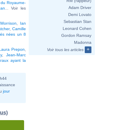
RM (rappeur)
oi du Royaume-
Adam Driver
han
... Voir les
Demi Lovato
Sebastian Stan
Morrison
,
Ian
Leonard Cohen
atcher
,
Camille
tés nées un 8
Gordon Ramsay
Madonna
+
Laura Prepon
,
Voir tous les articles
y
,
Jean-Marc
raux ayant la
0h44
aissance
u
jour
dus)