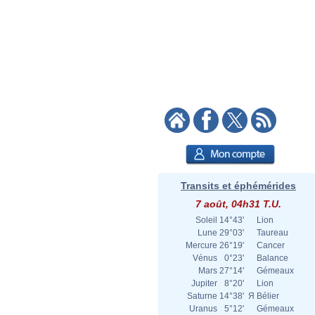
Transits et éphémérides
7 août, 04h31 T.U.
Soleil
14°43'
Lion
Lune
29°03'
Taureau
Mercure
26°19'
Cancer
Vénus
0°23'
Balance
Mars
27°14'
Gémeaux
Jupiter
8°20'
Lion
Saturne
14°38'
Я
Bélier
Uranus
5°12'
Gémeaux