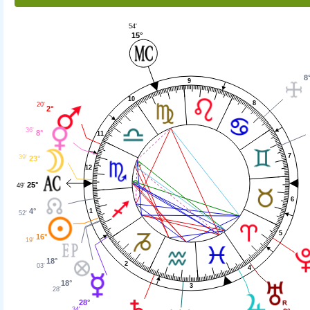
54'
15°
8
9
10
8
20'
2°
36'
8°
11
7
39'
23°
12
25°
49'
6
4°
1
52'
5
16°
19'
18°
2
03'
4
18°
3
28'
28°
34'