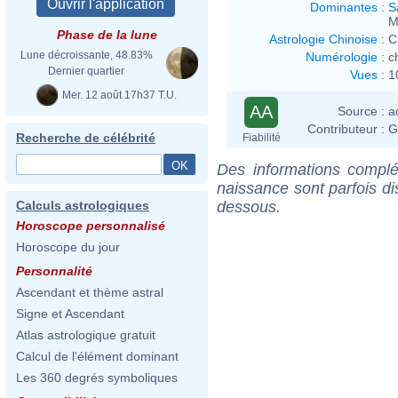
Dominantes
:
S
M
Phase de la lune
Astrologie Chinoise
:
C
Lune décroissante, 48.83%
Numérologie
:
c
Dernier quartier
Vues
:
1
Mer. 12 août 17h37 T.U.
AA
Source :
a
Contributeur :
G
Recherche de célébrité
Fiabilité
Des informations complé
naissance sont parfois di
dessous.
Calculs astrologiques
Horoscope personnalisé
Horoscope du jour
Personnalité
Ascendant et thème astral
Signe et Ascendant
Atlas astrologique gratuit
Calcul de l'élément dominant
Les 360 degrés symboliques