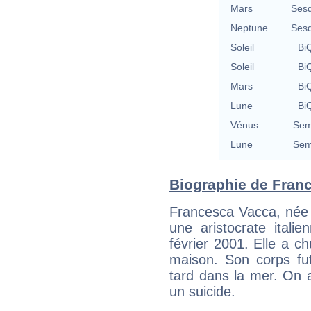
Mars
Sesq
Neptune
Sesq
Soleil
BiQ
Soleil
BiQ
Mars
BiQ
Lune
BiQ
Vénus
Sem
Lune
Sem
Biographie de Franc
Francesca Vacca, née 
une aristocrate itali
février 2001. Elle a c
maison. Son corps fut
tard dans la mer. On 
un suicide.