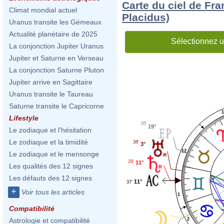
Carte du ciel de Fr
Climat mondial actuel
Placidus)
Uranus transite les Gémeaux
Actualité planétaire de 2025
Sélectionnez u
La conjonction Jupiter Uranus
Jupiter et Saturne en Verseau
La conjonction Saturne Pluton
Jupiter arrive en Sagittaire
Uranus transite le Taureau
Saturne transite le Capricorne
1
Lifestyle
05'
19°
Le zodiaque et l'hésitation
Le zodiaque et la timidité
38'
3°
12
Le zodiaque et le mensonge
29'
11°
Les qualités des 12 signes
Les défauts des 12 signes
11°
37'
+
Voir tous les articles
1
Compatibilité
2
Astrologie et compatibilité