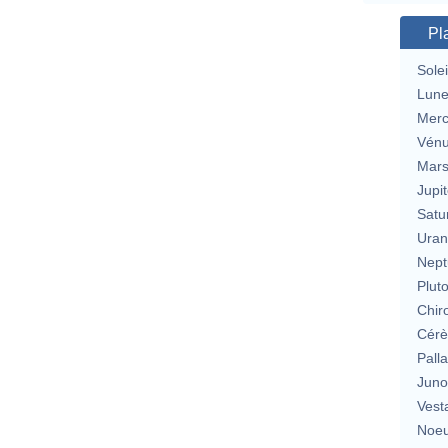
Pl
Solei
Lun
Merc
Vén
Mar
Jupit
Satu
Uran
Nept
Plut
Chir
Cérè
Pall
Jun
Vest
Noeu