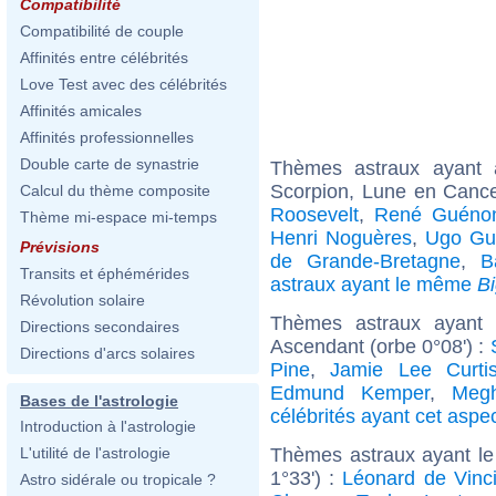
Compatibilité
Compatibilité de couple
Affinités entre célébrités
Love Test avec des célébrités
Affinités amicales
Affinités professionnelles
Double carte de synastrie
Thèmes astraux ayant
Scorpion, Lune en Canc
Calcul du thème composite
Roosevelt
,
René Guéno
Thème mi-espace mi-temps
Henri Noguères
,
Ugo Gus
Prévisions
de Grande-Bretagne
,
B
Transits et éphémérides
astraux ayant le même
B
Révolution solaire
Thèmes astraux ayant 
Directions secondaires
Ascendant (orbe 0°08') :
Directions d'arcs solaires
Pine
,
Jamie Lee Curti
Edmund Kemper
,
Megh
Bases de l'astrologie
célébrités ayant cet aspe
Introduction à l'astrologie
Thèmes astraux ayant le
L'utilité de l'astrologie
1°33') :
Léonard de Vinc
Astro sidérale ou tropicale ?