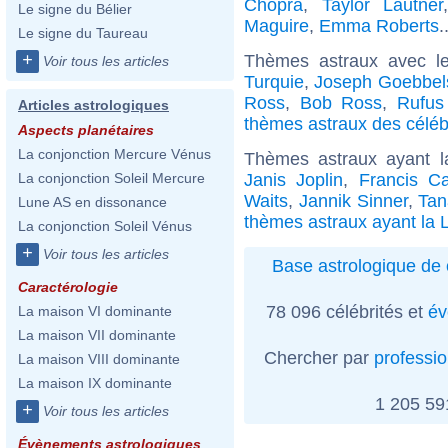
Chopra
,
Taylor Lautner
Le signe du Bélier
Maguire
,
Emma Roberts
.
Le signe du Taureau
+
Thèmes astraux avec l
Voir tous les articles
Turquie
,
Joseph Goebbel
Ross
,
Bob Ross
,
Rufus
Articles astrologiques
thèmes astraux des céléb
Aspects planétaires
La conjonction Mercure Vénus
Thèmes astraux ayant 
Janis Joplin
,
Francis Ca
La conjonction Soleil Mercure
Waits
,
Jannik Sinner
,
Ta
Lune AS en dissonance
thèmes astraux ayant la 
La conjonction Soleil Vénus
+
Voir tous les articles
Base astrologique de 
Caractérologie
78 096 célébrités et
év
La maison VI dominante
La maison VII dominante
Chercher par
professi
La maison VIII dominante
La maison IX dominante
1 205 5
+
Voir tous les articles
Évènements astrologiques