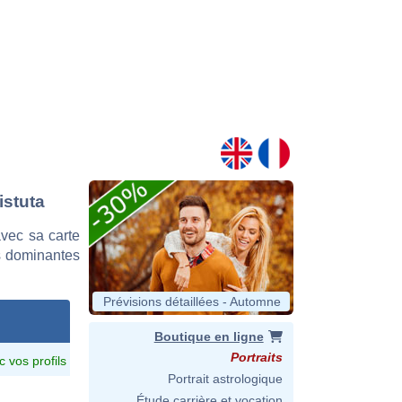
istuta
vec sa carte
es dominantes
Prévisions détaillées - Automne
Boutique en ligne
Portraits
c vos profils
Portrait astrologique
Étude carrière et vocation