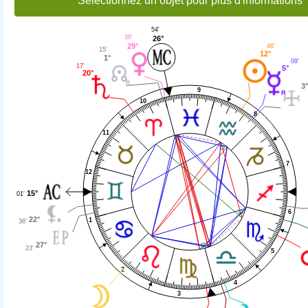
Sélectionnez un objet pour plus d'informations
54'
36'
26°
29°
46'
15'
12°
1°
09'
17'
5°
20°
3
9
10
8
11
7
12
15°
01'
6
22°
1
36'
27°
23'
5
2
4
3