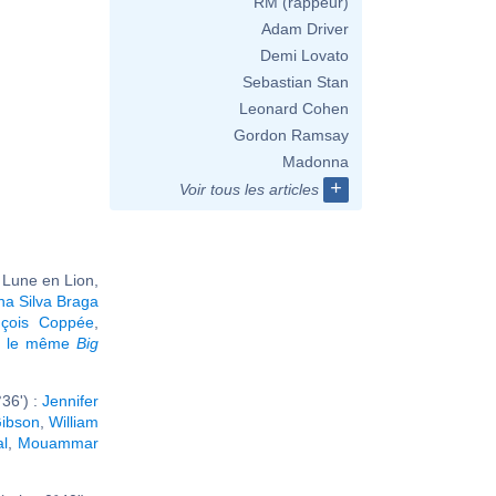
RM (rappeur)
Adam Driver
Demi Lovato
Sebastian Stan
Leonard Cohen
Gordon Ramsay
Madonna
+
Voir tous les articles
 Lune en Lion,
na Silva Braga
nçois Coppée
,
nt le même
Big
36') :
Jennifer
ibson
,
William
l
,
Mouammar