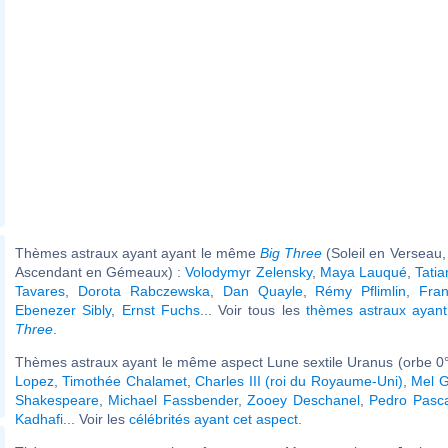
Thèmes astraux ayant ayant le même
Big Three
(Soleil en Verseau,
Ascendant en Gémeaux) :
Volodymyr Zelensky
,
Maya Lauqué
,
Tatia
Tavares
,
Dorota Rabczewska
,
Dan Quayle
,
Rémy Pflimlin
,
Fra
Ebenezer Sibly
,
Ernst Fuchs
... Voir tous les
thèmes astraux aya
Three
.
Thèmes astraux ayant le même aspect Lune sextile Uranus (orbe 0°
Lopez
,
Timothée Chalamet
,
Charles III (roi du Royaume-Uni)
,
Mel G
Shakespeare
,
Michael Fassbender
,
Zooey Deschanel
,
Pedro Pasca
Kadhafi
... Voir les
célébrités ayant cet aspect
.