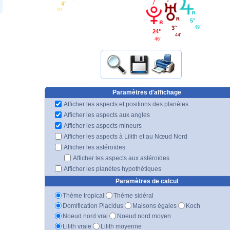
4°
20'
5°
3°
49'
24°
44'
46'
Paramètres d'affichage
Afficher les aspects et positions des planètes
Afficher les aspects aux angles
Afficher les aspects mineurs
Afficher les aspects à Lilith et au Nœud Nord
Afficher les astéroïdes
Afficher les aspects aux astéroïdes
Afficher les planètes hypothétiques
Paramètres de calcul
Thème tropical
Thème sidéral
Domification Placidus
Maisons égales
Koch
Noeud nord vrai
Noeud nord moyen
Lilith vraie
Lilith moyenne