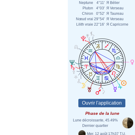
Neptune
4°11'
Я
Bélier
Pluton
4°03'
Я
Verseau
Chiron
0°52'
Я
Taureau
Nœud vrai
29°54'
Я
Verseau
Lilith vraie
22°16'
Я
Capricorne
Phase de la lune
Lune décroissante, 45.49%
Dernier quartier
Mer. 12 août 17h37 T.U.