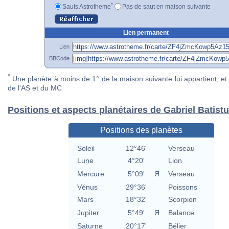
*
Sauts Astrotheme
Pas de saut en maison suivante
Lien permanent
Lien
BBCode
*
Une planète à moins de 1° de la maison suivante lui appartient, et 
de l'AS et du MC
Positions et aspects planétaires de Gabriel Batistu
Positions des planètes
Soleil
12°46'
Verseau
Lune
4°20'
Lion
Mercure
5°09'
Я
Verseau
Vénus
29°36'
Poissons
Mars
18°32'
Scorpion
Jupiter
5°49'
Я
Balance
Saturne
20°17'
Bélier