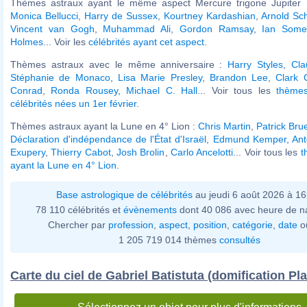
Thèmes astraux ayant le même aspect Mercure trigone Jupiter (
Monica Bellucci
,
Harry de Sussex
,
Kourtney Kardashian
,
Arnold Sc
Vincent van Gogh
,
Muhammad Ali
,
Gordon Ramsay
,
Ian Some
Holmes
... Voir les
célébrités ayant cet aspect
.
Thèmes astraux avec le même anniversaire :
Harry Styles
,
Cla
Stéphanie de Monaco
,
Lisa Marie Presley
,
Brandon Lee
,
Clark 
Conrad
,
Ronda Rousey
,
Michael C. Hall
... Voir tous les
thèmes
célébrités nées un 1er février
.
Thèmes astraux ayant la Lune en 4° Lion :
Chris Martin
,
Patrick Brue
Déclaration d'indépendance de l'État d'Israël
,
Edmund Kemper
,
Ant
Exupery
,
Thierry Cabot
,
Josh Brolin
,
Carlo Ancelotti
... Voir tous les
t
ayant la Lune en 4° Lion
.
Base astrologique de célébrités
au jeudi 6 août 2026 à 1
78 110 célébrités et
évènements
dont 40 086 avec heure de n
Chercher par
profession
,
aspect
,
position
,
catégorie
,
date
o
1 205 719 014 thèmes
consultés
Carte du ciel de Gabriel Batistuta (domification Pl