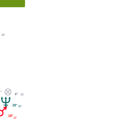
46'
°
6°
35'
28°
30'
18°
32'