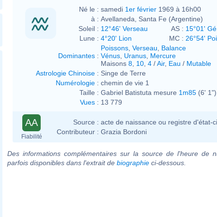
Né le :
samedi
1er février
1969 à 16h00
à :
Avellaneda, Santa Fe (Argentine)
Soleil :
12°46' Verseau
AS :
15°01' G
Lune :
4°20' Lion
MC :
26°54' Po
Poissons
,
Verseau
,
Balance
Dominantes
:
Vénus
,
Uranus
,
Mercure
Maisons
8
,
10
,
4
/
Air
,
Eau
/
Mutable
Astrologie Chinoise
:
Singe de Terre
Numérologie
:
chemin de vie 1
Taille :
Gabriel Batistuta mesure
1m85
(6' 1")
Vues
:
13 779
AA
Source :
acte de naissance ou registre d'état-ci
Contributeur :
Grazia Bordoni
Fiabilité
Des informations complémentaires sur la source de l'heure de n
parfois disponibles dans l'extrait de
biographie
ci-dessous.