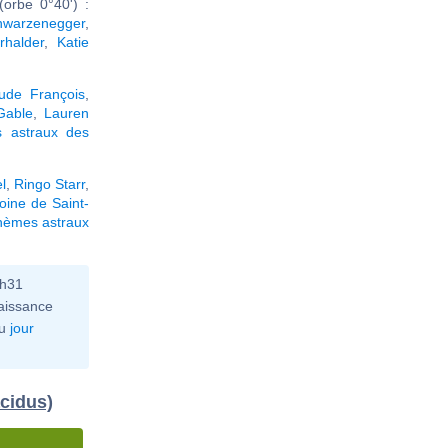
orbe 0°40') :
hwarzenegger
,
rhalder
,
Katie
ude François
,
Gable
,
Lauren
 astraux des
l
,
Ringo Starr
,
oine de Saint-
hèmes astraux
6h31
aissance
u
jour
acidus)