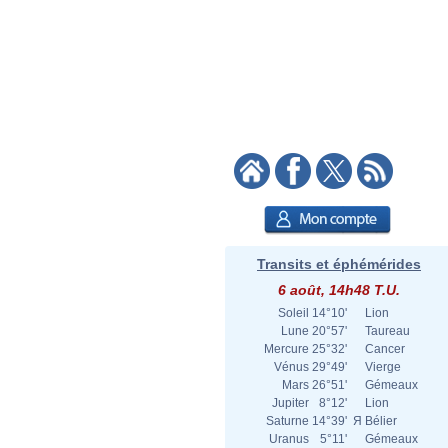
Transits et éphémérides
6 août, 14h48 T.U.
Soleil
14°10'
Lion
Lune
20°57'
Taureau
Mercure
25°32'
Cancer
Vénus
29°49'
Vierge
Mars
26°51'
Gémeaux
Jupiter
8°12'
Lion
Saturne
14°39'
Я
Bélier
Uranus
5°11'
Gémeaux