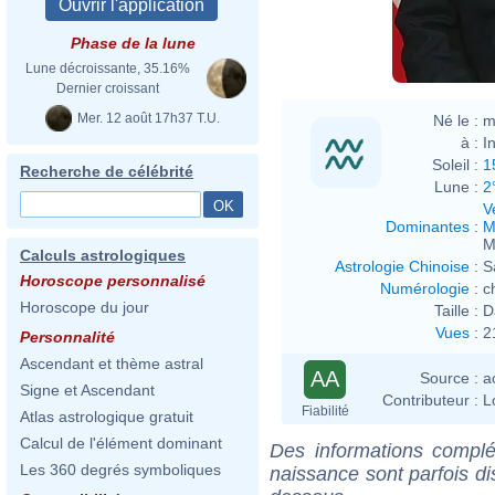
Phase de la lune
Lune décroissante, 35.16%
Dernier croissant
Mer. 12 août 17h37 T.U.
Né le :
m
à :
I
Soleil :
1
Recherche de célébrité
Lune :
2
V
Dominantes
:
M
M
Calculs astrologiques
Astrologie Chinoise
:
S
Horoscope personnalisé
Numérologie
:
c
Horoscope du jour
Taille :
D
Vues
:
2
Personnalité
Ascendant et thème astral
AA
Source :
a
Signe et Ascendant
Contributeur :
L
Fiabilité
Atlas astrologique gratuit
Calcul de l'élément dominant
Des informations complé
Les 360 degrés symboliques
naissance sont parfois di