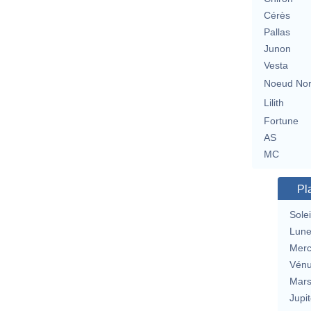
Cérès
Pallas
Junon
Vesta
Noeud No
Lilith
Fortune
AS
MC
Pl
Solei
Lun
Merc
Vén
Mar
Jupit