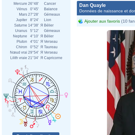
Mercure
26°48'
Cancer
Dan Quayle
Vénus
0°45'
Balance
Données de naissance et dom
Mars
27°28'
Gémeaux
Jupiter
8°24'
Lion
Ajouter aux favoris
(10 fan
Saturne
14°38'
Я
Bélier
Uranus
5°12'
Gémeaux
Neptune
4°10'
Я
Bélier
Pluton
4°01'
Я
Verseau
Chiron
0°52'
Я
Taureau
Nœud vrai
29°54'
Я
Verseau
Lilith vraie
21°34'
Я
Capricorne