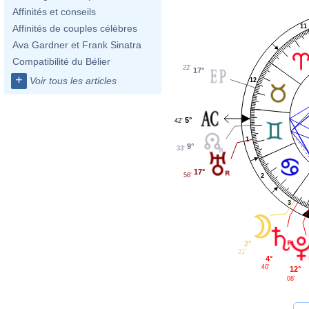
Affinités et conseils
11
Affinités de couples célèbres
Ava Gardner et Frank Sinatra
Compatibilité du Bélier
22'
17°
+
Voir tous les articles
12
5°
42'
1
9°
33'
17°
56'
2
3
2°
21'
4°
40'
12°
08'