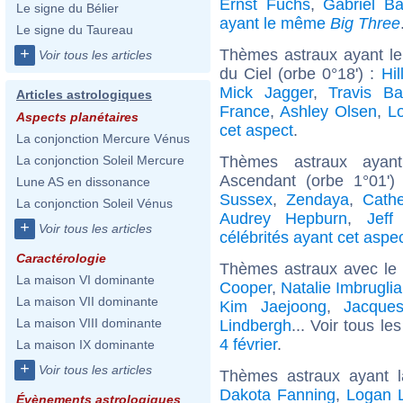
Ernst Fuchs
,
Gabriel Ba
Le signe du Bélier
ayant le même
Big Three
Le signe du Taureau
+
Thèmes astraux ayant le
Voir tous les articles
du Ciel (orbe 0°18') :
Hil
Mick Jagger
,
Travis Ba
Articles astrologiques
France
,
Ashley Olsen
,
L
Aspects planétaires
cet aspect
.
La conjonction Mercure Vénus
Thèmes astraux ayan
La conjonction Soleil Mercure
Ascendant (orbe 1°01')
Lune AS en dissonance
Sussex
,
Zendaya
,
Cathe
La conjonction Soleil Vénus
Audrey Hepburn
,
Jeff
+
Voir tous les articles
célébrités ayant cet aspe
Caractérologie
Thèmes astraux avec le
La maison VI dominante
Cooper
,
Natalie Imbruglia
La maison VII dominante
Kim Jaejoong
,
Jacques
La maison VIII dominante
Lindbergh
... Voir tous le
4 février
.
La maison IX dominante
+
Voir tous les articles
Thèmes astraux ayant 
Dakota Fanning
,
Logan 
Évènements astrologiques