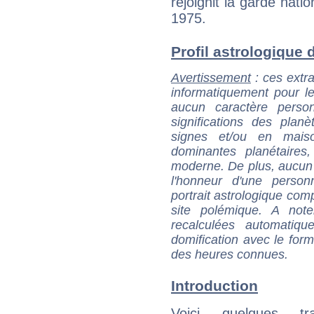
rejoignit la garde natio
1975.
Profil astrologique d
Avertissement
: ces extra
informatiquement pour le
aucun caractère perso
significations des pla
signes et/ou en maiso
dominantes planétaires,
moderne. De plus, aucun a
l'honneur d'une personn
portrait astrologique com
site polémique. A note
recalculées automatiq
domification avec le form
des heures connues.
Introduction
Voici quelques tr