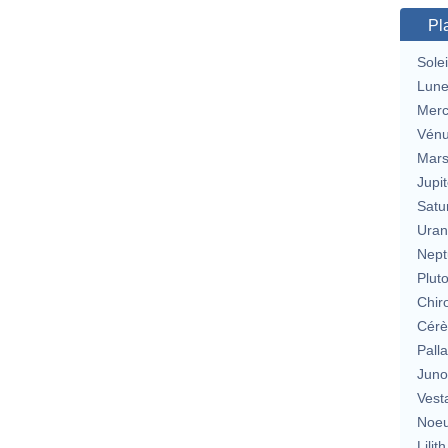
Pl
Solei
Lun
Merc
Vén
Mar
Jupit
Satu
Uran
Nept
Plut
Chir
Cérè
Pall
Jun
Vest
Noeu
Lilith