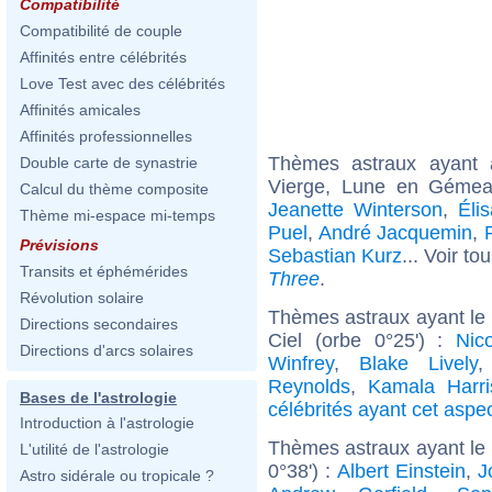
Compatibilité
Compatibilité de couple
Affinités entre célébrités
Love Test avec des célébrités
Affinités amicales
Affinités professionnelles
Thèmes astraux ayant
Double carte de synastrie
Vierge, Lune en Gémea
Calcul du thème composite
Jeanette Winterson
,
Éli
Thème mi-espace mi-temps
Puel
,
André Jacquemin
,
Prévisions
Sebastian Kurz
... Voir to
Transits et éphémérides
Three
.
Révolution solaire
Thèmes astraux ayant le
Directions secondaires
Ciel (orbe 0°25') :
Nic
Directions d'arcs solaires
Winfrey
,
Blake Lively
Reynolds
,
Kamala Harri
Bases de l'astrologie
célébrités ayant cet aspe
Introduction à l'astrologie
Thèmes astraux ayant le 
L'utilité de l'astrologie
0°38') :
Albert Einstein
,
J
Astro sidérale ou tropicale ?