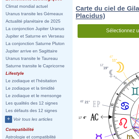
Climat mondial actuel
Carte du ciel de Gil
Uranus transite les Gémeaux
Placidus)
Actualité planétaire de 2025
La conjonction Jupiter Uranus
Sélectionnez u
Jupiter et Saturne en Verseau
La conjonction Saturne Pluton
Jupiter arrive en Sagittaire
47'
Uranus transite le Taureau
11°
Saturne transite le Capricorne
12'
19°
Lifestyle
Le zodiaque et l'hésitation
11
Le zodiaque et la timidité
Le zodiaque et le mensonge
48'
21°
Les qualités des 12 signes
12
Les défauts des 12 signes
4°
+
17'
Voir tous les articles
1
Compatibilité
Astrologie et compatibilité