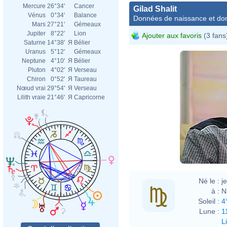
Mercure
26°34'
Cancer
Gilad Shalit
Vénus
0°34'
Balance
Données de naissance et dom
Mars
27°21'
Gémeaux
Jupiter
8°22'
Lion
Ajouter aux favoris
(3 fans
Saturne
14°38'
Я
Bélier
Uranus
5°12'
Gémeaux
Neptune
4°10'
Я
Bélier
Pluton
4°02'
Я
Verseau
Chiron
0°52'
Я
Taureau
Nœud vrai
29°54'
Я
Verseau
Lilith vraie
21°46'
Я
Capricorne
Né le :
j
à :
N
Soleil :
4
Lune :
1
L