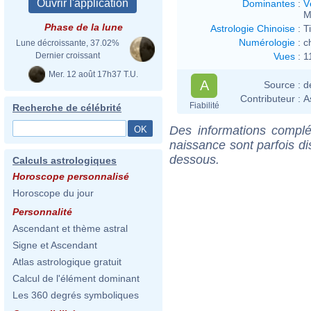
Dominantes
:
V
M
Phase de la lune
Astrologie Chinoise
:
T
Numérologie
:
c
Lune décroissante, 37.02%
Vues
:
1
Dernier croissant
Mer. 12 août 17h37 T.U.
A
Source :
d
Contributeur :
A
Fiabilité
Recherche de célébrité
Des informations complé
naissance sont parfois di
dessous.
Calculs astrologiques
Horoscope personnalisé
Horoscope du jour
Personnalité
Ascendant et thème astral
Signe et Ascendant
Atlas astrologique gratuit
Calcul de l'élément dominant
Les 360 degrés symboliques