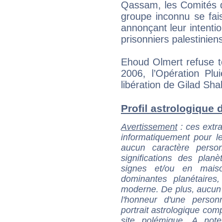
Qassam, les Comités d
groupe inconnu se fais
annonçant leur intentio
prisonniers palestinien
Ehoud Olmert refuse to
2006, l’Opération Plu
libération de Gilad Shal
Profil astrologique de
Avertissement
: ces extra
informatiquement pour le
aucun caractère perso
significations des pla
signes et/ou en maiso
dominantes planétaires,
moderne. De plus, aucun a
l'honneur d'une personn
portrait astrologique com
site polémique. A note