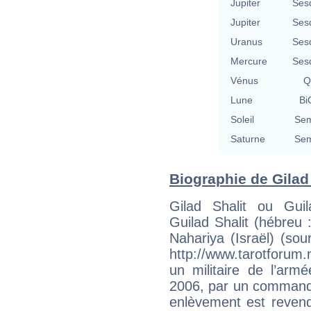
Jupiter
Ses
Jupiter
Ses
Uranus
Ses
Mercure
Ses
Vénus
Q
Lune
Bi
Soleil
Sem
Saturne
Sem
Biographie de Gilad S
Gilad Shalit ou Guila
Guilad Shalit (hébreu : גלעד שליט), né le 28 août 198
Nahariya (Israël) (so
http://www.tarotforum
un militaire de l’armé
2006, par un command
enlèvement est revend