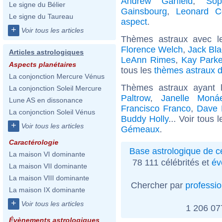
Andrew Garfield
,
Sop
Le signe du Bélier
Gainsbourg
,
Leonard C
Le signe du Taureau
aspect
.
+
Voir tous les articles
Thèmes astraux avec l
Florence Welch
,
Jack Bla
Articles astrologiques
LeAnn Rimes
,
Kay Parke
Aspects planétaires
tous les
thèmes astraux d
La conjonction Mercure Vénus
Thèmes astraux ayant
La conjonction Soleil Mercure
Paltrow
,
Janelle Moná
Lune AS en dissonance
Francisco Franco
,
Dave 
La conjonction Soleil Vénus
Buddy Holly
... Voir tous 
+
Voir tous les articles
Gémeaux
.
Caractérologie
Base astrologique de cé
La maison VI dominante
78 111 célébrités et
év
La maison VII dominante
La maison VIII dominante
Chercher par
professi
La maison IX dominante
+
Voir tous les articles
1 206 0
Évènements astrologiques