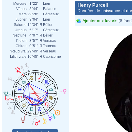
Mercure
1°22'
Lion
Henry Purcell
Vénus
3°44'
Balance
Données de naissance et dom
Mars
29°28'
Gémeaux
Jupiter
9°04'
Lion
Ajouter aux favoris
(8 fans
Saturne
14°34'
Я
Bélier
Uranus
5°17'
Gémeaux
Neptune
4°07'
Я
Bélier
Pluton
3°57'
Я
Verseau
Chiron
0°51'
Я
Taureau
Nœud vrai
29°49'
Я
Verseau
Lilith vraie
16°48'
Я
Capricorne
John