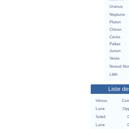
Uranus
Neptune
Pluton
Chiron
Cérès
Pallas
Junon
Vesta
Noeud No
Lilith
Liste de
Vénus
Con
Lune
Opp
Soleil
Lune