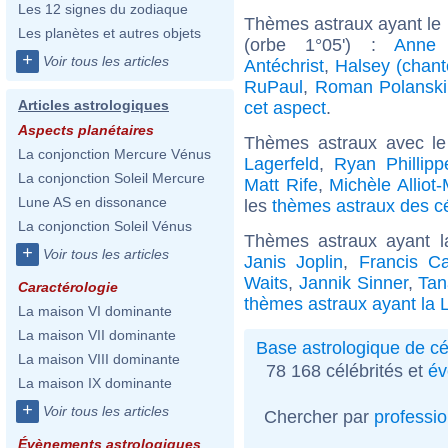
Les 12 signes du zodiaque
Thèmes astraux ayant le
Les planètes et autres objets
(orbe 1°05') :
Anne 
+
Voir tous les articles
Antéchrist
,
Halsey (chant
RuPaul
,
Roman Polanski
Articles astrologiques
cet aspect
.
Aspects planétaires
Thèmes astraux avec l
La conjonction Mercure Vénus
Lagerfeld
,
Ryan Phillipp
La conjonction Soleil Mercure
Matt Rife
,
Michèle Alliot-
Lune AS en dissonance
les
thèmes astraux des c
La conjonction Soleil Vénus
Thèmes astraux ayant 
+
Voir tous les articles
Janis Joplin
,
Francis Ca
Waits
,
Jannik Sinner
,
Ta
Caractérologie
thèmes astraux ayant la 
La maison VI dominante
La maison VII dominante
Base astrologique de cé
La maison VIII dominante
78 168 célébrités et
év
La maison IX dominante
+
Voir tous les articles
Chercher par
professi
Évènements astrologiques