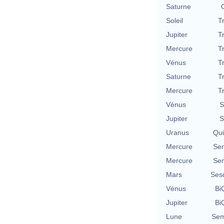
Saturne
Soleil
T
Jupiter
T
Mercure
T
Vénus
T
Saturne
T
Mercure
T
Vénus
S
Jupiter
S
Uranus
Qu
Mercure
Se
Mercure
Se
Mars
Ses
Vénus
BiQ
Jupiter
BiQ
Lune
Sem