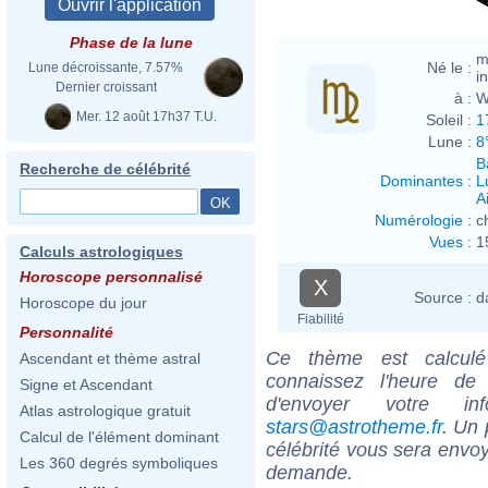
Phase de la lune
m
Né le :
Lune décroissante, 7.57%
i
Dernier croissant
à :
W
Mer. 12 août 17h37 T.U.
Soleil :
1
Lune :
8
B
Recherche de célébrité
Dominantes
:
L
Ai
Numérologie
:
c
Vues
:
1
Calculs astrologiques
Horoscope personnalisé
X
Source :
d
Horoscope du jour
Fiabilité
Personnalité
Ce thème est calculé 
Ascendant et thème astral
connaissez l'heure de
Signe et Ascendant
d'envoyer votre i
Atlas astrologique gratuit
stars@astrotheme.fr
. Un 
Calcul de l'élément dominant
célébrité vous sera envoy
Les 360 degrés symboliques
demande.