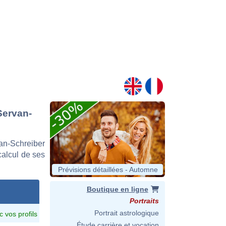
Servan-
an-Schreiber
 calcul de ses
Prévisions détaillées - Automne
Boutique en ligne
Portraits
Portrait astrologique
c vos profils
Étude carrière et vocation