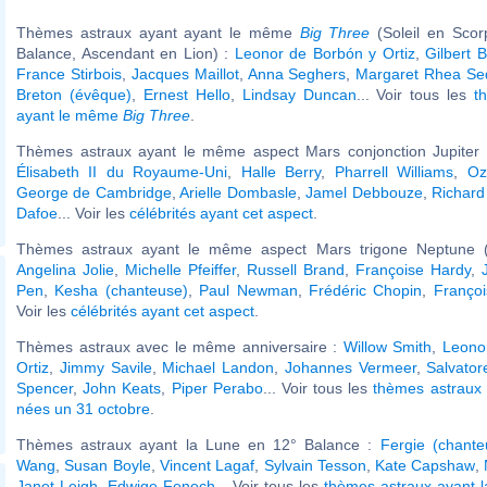
Thèmes astraux ayant ayant le même
Big Three
(Soleil en Scor
Balance, Ascendant en Lion) :
Leonor de Borbón y Ortiz
,
Gilbert 
France Stirbois
,
Jacques Maillot
,
Anna Seghers
,
Margaret Rhea Se
Breton (évêque)
,
Ernest Hello
,
Lindsay Duncan
... Voir tous les
t
ayant le même
Big Three
.
Thèmes astraux ayant le même aspect Mars conjonction Jupiter (
Élisabeth II du Royaume-Uni
,
Halle Berry
,
Pharrell Williams
,
Oz
George de Cambridge
,
Arielle Dombasle
,
Jamel Debbouze
,
Richard
Dafoe
... Voir les
célébrités ayant cet aspect
.
Thèmes astraux ayant le même aspect Mars trigone Neptune (
Angelina Jolie
,
Michelle Pfeiffer
,
Russell Brand
,
Françoise Hardy
,
Pen
,
Kesha (chanteuse)
,
Paul Newman
,
Frédéric Chopin
,
Françoi
Voir les
célébrités ayant cet aspect
.
Thèmes astraux avec le même anniversaire :
Willow Smith
,
Leono
Ortiz
,
Jimmy Savile
,
Michael Landon
,
Johannes Vermeer
,
Salvato
Spencer
,
John Keats
,
Piper Perabo
... Voir tous les
thèmes astraux 
nées un 31 octobre
.
Thèmes astraux ayant la Lune en 12° Balance :
Fergie (chante
Wang
,
Susan Boyle
,
Vincent Lagaf
,
Sylvain Tesson
,
Kate Capshaw
,
Janet Leigh
,
Edwige Fenech
... Voir tous les
thèmes astraux ayant 