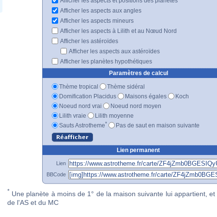
Afficher les aspects et positions des planètes
Afficher les aspects aux angles
Afficher les aspects mineurs
Afficher les aspects à Lilith et au Nœud Nord
Afficher les astéroïdes
Afficher les aspects aux astéroïdes
Afficher les planètes hypothétiques
Paramètres de calcul
Thème tropical
Thème sidéral
Domification Placidus
Maisons égales
Koch
Noeud nord vrai
Noeud nord moyen
Lilith vraie
Lilith moyenne
*
Sauts Astrotheme
Pas de saut en maison suivante
Lien permanent
Lien
BBCode
*
Une planète à moins de 1° de la maison suivante lui appartient, et 
de l'AS et du MC