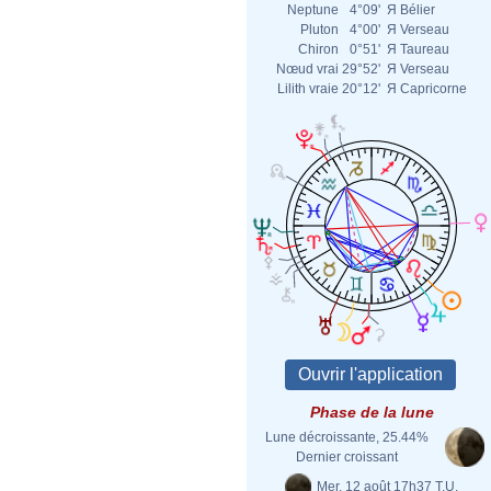
Neptune
4°09'
Я
Bélier
Pluton
4°00'
Я
Verseau
Chiron
0°51'
Я
Taureau
Nœud vrai
29°52'
Я
Verseau
Lilith vraie
20°12'
Я
Capricorne
Phase de la lune
Lune décroissante, 25.44%
Dernier croissant
Mer. 12 août 17h37 T.U.