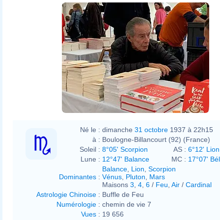
Né le :
dimanche
31 octobre
1937 à 22h15
à :
Boulogne-Billancourt (92) (France)
Soleil :
8°05' Scorpion
AS :
6°12' Lion
Lune :
12°47' Balance
MC :
17°07' Bél
Balance
,
Lion
,
Scorpion
Dominantes
:
Vénus
,
Pluton
,
Mars
Maisons
3
,
4
,
6
/
Feu
,
Air
/
Cardinal
Astrologie Chinoise
:
Buffle de Feu
Numérologie
:
chemin de vie 7
Vues
:
19 656