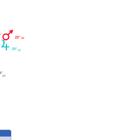
22°
04'
20°
58'
4°
09'