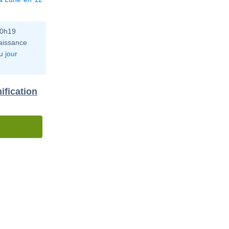
10h19
aissance
u
jour
ification