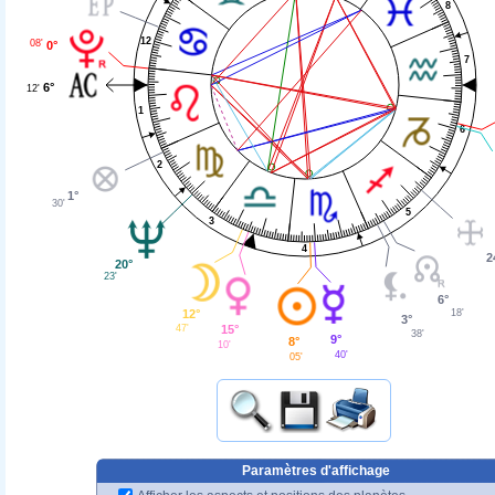
8
12
08'
0°
7
6°
12'
1
6
2
1°
30'
5
3
4
2
20°
23'
6°
18'
12°
3°
47'
15°
38'
9°
8°
10'
40'
05'
Paramètres d'affichage