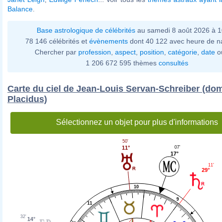
Balance
.
Base astrologique de célébrités
au samedi 8 août 2026 à 
78 146 célébrités et
évènements
dont 40 122 avec heure de n
Chercher par
profession
,
aspect
,
position
,
catégorie
,
date
o
1 206 672 595 thèmes
consultés
Carte du ciel de Jean-Louis Servan-Schreiber (dom
Placidus)
Sélectionnez un objet pour plus d'informations
50'
07'
11°
17°
11'
29°
10
9
11
32'
14°