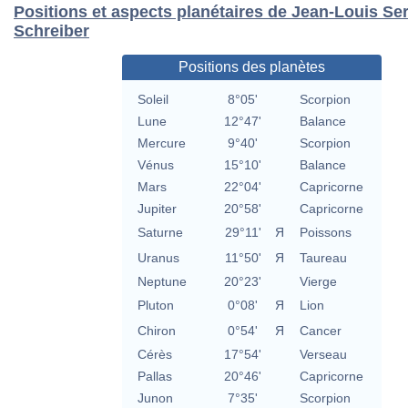
Positions et aspects planétaires de Jean-Louis Se
Schreiber
Positions des planètes
Soleil
8°05'
Scorpion
Lune
12°47'
Balance
Mercure
9°40'
Scorpion
Vénus
15°10'
Balance
Mars
22°04'
Capricorne
Jupiter
20°58'
Capricorne
Saturne
29°11'
Я
Poissons
Uranus
11°50'
Я
Taureau
Neptune
20°23'
Vierge
Pluton
0°08'
Я
Lion
Chiron
0°54'
Я
Cancer
Cérès
17°54'
Verseau
Pallas
20°46'
Capricorne
Junon
7°35'
Scorpion