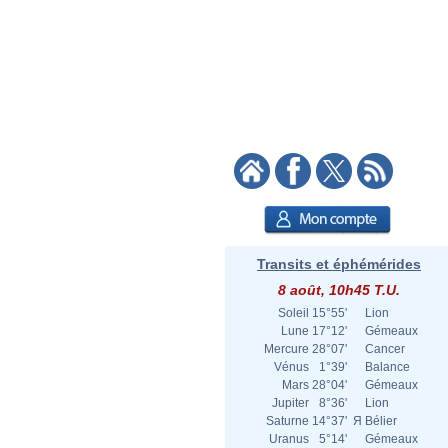
Transits et éphémérides
8 août, 10h45 T.U.
Soleil
15°55'
Lion
Lune
17°12'
Gémeaux
Mercure
28°07'
Cancer
Vénus
1°39'
Balance
Mars
28°04'
Gémeaux
Jupiter
8°36'
Lion
Saturne
14°37'
Я
Bélier
Uranus
5°14'
Gémeaux