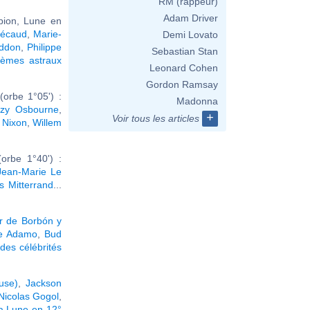
RM (rappeur)
Adam Driver
pion, Lune en
Bécaud
,
Marie-
Demi Lovato
ddon
,
Philippe
Sebastian Stan
hèmes astraux
Leonard Cohen
Gordon Ramsay
orbe 1°05') :
Madonna
zy Osbourne
,
+
Voir tous les articles
 Nixon
,
Willem
orbe 1°40') :
Jean-Marie Le
s Mitterrand
...
r de Borbón y
re Adamo
,
Bud
des célébrités
use)
,
Jackson
Nicolas Gogol
,
la Lune en 12°