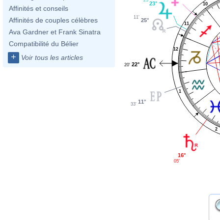
23°
10
Affinités et conseils
11'
Affinités de couples célèbres
25°
11
Ava Gardner et Frank Sinatra
Compatibilité du Bélier
12
+
Voir tous les articles
22°
20'
1
11°
33'
2
16°
05'