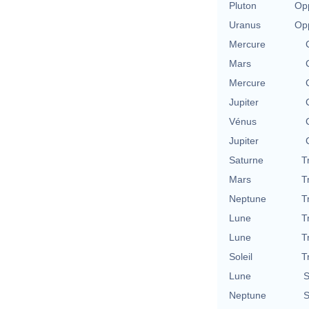
Pluton
Opp
Uranus
Opp
Mercure
Mars
Mercure
Jupiter
Vénus
Jupiter
Saturne
T
Mars
T
Neptune
T
Lune
T
Lune
T
Soleil
T
Lune
S
Neptune
S