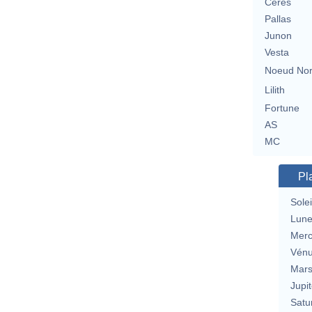
Cérès
Pallas
Junon
Vesta
Noeud No
Lilith
Fortune
AS
MC
Pl
Solei
Lun
Merc
Vén
Mar
Jupit
Satu