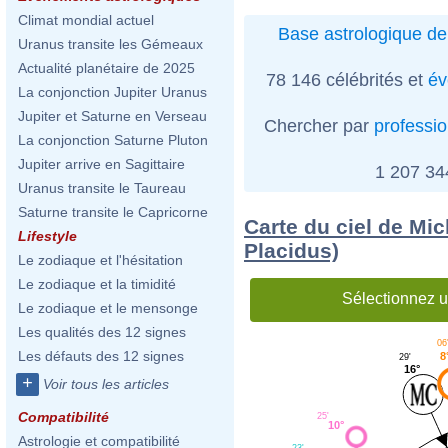
Climat mondial actuel
Base astrologique de
Uranus transite les Gémeaux
Actualité planétaire de 2025
78 146 célébrités et
év
La conjonction Jupiter Uranus
Jupiter et Saturne en Verseau
Chercher par
professi
La conjonction Saturne Pluton
Jupiter arrive en Sagittaire
1 207 3
Uranus transite le Taureau
Saturne transite le Capricorne
Carte du ciel de Mi
Lifestyle
Placidus)
Le zodiaque et l'hésitation
Le zodiaque et la timidité
Sélectionnez u
Le zodiaque et le mensonge
Les qualités des 12 signes
06
Les défauts des 12 signes
8
29'
16°
+
Voir tous les articles
Compatibilité
25'
10°
Astrologie et compatibilité
23'