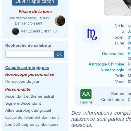
Phase de la lune
Lune décroissante, 15.03%
Dernier croissant
Né le :
s
à :
J
Mer. 12 août 17h37 T.U.
Soleil :
8
Lune :
2
Recherche de célébrité
S
Dominantes
:
P
M
Astrologie Chinoise
:
R
Calculs astrologiques
Numérologie
:
c
Horoscope personnalisé
Taille :
M
Horoscope du jour
Vues
:
6
Personnalité
AA
Source :
a
Ascendant et thème astral
Contributeur :
C
Fiabilité
Signe et Ascendant
Atlas astrologique gratuit
Des informations complé
Calcul de l'élément dominant
naissance sont parfois di
Les 360 degrés symboliques
dessous.