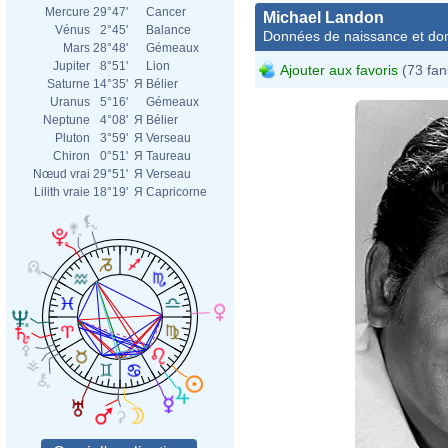
Mercure
29°47'
Cancer
Michael Landon
Vénus
2°45'
Balance
Données de naissance et dom
Mars
28°48'
Gémeaux
Jupiter
8°51'
Lion
Ajouter aux favoris
(73 fan
Saturne
14°35'
Я
Bélier
Uranus
5°16'
Gémeaux
Neptune
4°08'
Я
Bélier
Pluton
3°59'
Я
Verseau
Chiron
0°51'
Я
Taureau
Nœud vrai
29°51'
Я
Verseau
Lilith vraie
18°19'
Я
Capricorne