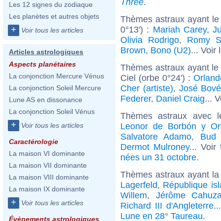
Three
.
Les 12 signes du zodiaque
Les planètes et autres objets
Thèmes astraux ayant le
0°13') :
Mariah Carey
,
J
+
Voir tous les articles
Olivia Rodrigo
,
Romy S
Brown
,
Bono (U2)
... Voir
Articles astrologiques
Aspects planétaires
Thèmes astraux ayant le
La conjonction Mercure Vénus
Ciel (orbe 0°24') :
Orlan
Cher (artiste)
,
José Bov
La conjonction Soleil Mercure
Federer
,
Daniel Craig
... 
Lune AS en dissonance
La conjonction Soleil Vénus
Thèmes astraux avec l
+
Leonor de Borbón y Ort
Voir tous les articles
Salvatore Adamo
,
Bud 
Caractérologie
Dermot Mulroney
... Voir
La maison VI dominante
nées un 31 octobre
.
La maison VII dominante
Thèmes astraux ayant la
La maison VIII dominante
Lagerfeld
,
République isl
La maison IX dominante
Willem
,
Jérôme Cahuz
+
Voir tous les articles
Richard III d'Angleterre
.
Lune en 28° Taureau
.
Évènements astrologiques