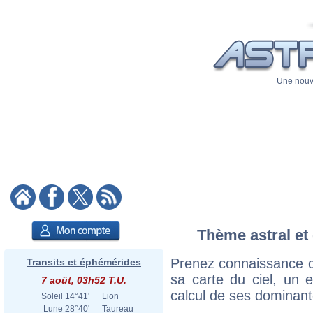
Une nouve
Thème astral et 
Prenez connaissance d
Transits et éphémérides
sa carte du ciel, un ex
7 août, 03h52 T.U.
calcul de ses dominant
Soleil
14°41'
Lion
Lune
28°40'
Taureau