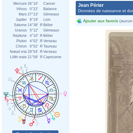
Mercure
26°16'
Cancer
Jean Périer
Vénus
0°22'
Balance
Données de naissance et dom
Mars
27°13'
Gémeaux
Jupiter
8°19'
Lion
Ajouter aux favoris
(aucun 
Saturne
14°38'
Я
Bélier
Uranus
5°12'
Gémeaux
Neptune
4°10'
Я
Bélier
Pluton
4°02'
Я
Verseau
Chiron
0°52'
Я
Taureau
Nœud vrai
29°54'
Я
Verseau
Lilith vraie
21°58'
Я
Capricorne