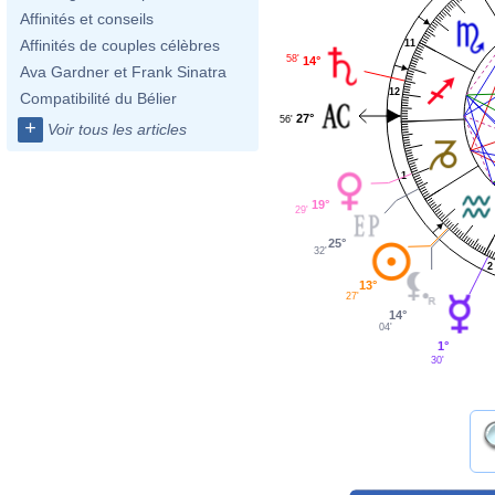
Affinités et conseils
Affinités de couples célèbres
11
58'
14°
Ava Gardner et Frank Sinatra
12
Compatibilité du Bélier
27°
56'
+
Voir tous les articles
1
19°
29'
25°
32'
2
13°
27'
14°
04'
1°
30'