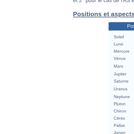
et 2° pour le cas de l'AS
Positions et aspects
Pos
Soleil
Lune
Mercure
Vénus
Mars
Jupiter
Saturne
Uranus
Neptune
Pluton
Chiron
Cérès
Pallas
Junon