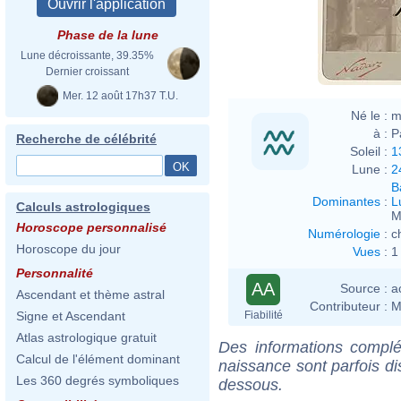
Nada
Phase de la lune
Lune décroissante, 39.35%
Dernier croissant
Mer. 12 août 17h37 T.U.
Né le :
m
à :
P
Recherche de célébrité
Soleil :
1
Lune :
2
B
Dominantes
:
L
Calculs astrologiques
M
Horoscope personnalisé
Numérologie
:
c
Horoscope du jour
Vues
:
1
Personnalité
AA
Source :
a
Ascendant et thème astral
Contributeur :
M
Fiabilité
Signe et Ascendant
Atlas astrologique gratuit
Des informations complé
Calcul de l'élément dominant
naissance sont parfois di
Les 360 degrés symboliques
dessous.