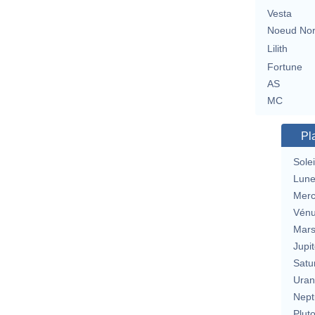
Vesta
Noeud No
Lilith
Fortune
AS
MC
Pl
Solei
Lun
Merc
Vén
Mar
Jupit
Satu
Uran
Nept
Plut