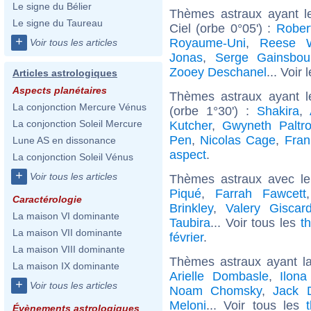
Le signe du Bélier
Thèmes astraux ayant l
Le signe du Taureau
Ciel (orbe 0°05') :
Rober
+
Royaume-Uni
,
Reese W
Voir tous les articles
Jonas
,
Serge Gainsbou
Zooey Deschanel
... Voir 
Articles astrologiques
Aspects planétaires
Thèmes astraux ayant l
La conjonction Mercure Vénus
(orbe 1°30') :
Shakira
,
La conjonction Soleil Mercure
Kutcher
,
Gwyneth Paltr
Pen
,
Nicolas Cage
,
Fra
Lune AS en dissonance
aspect
.
La conjonction Soleil Vénus
+
Voir tous les articles
Thèmes astraux avec l
Piqué
,
Farrah Fawcett
Caractérologie
Brinkley
,
Valery Giscar
La maison VI dominante
Taubira
... Voir tous les
t
La maison VII dominante
février
.
La maison VIII dominante
Thèmes astraux ayant l
La maison IX dominante
Arielle Dombasle
,
Ilona
+
Voir tous les articles
Noam Chomsky
,
Jack 
Meloni
... Voir tous les
Évènements astrologiques