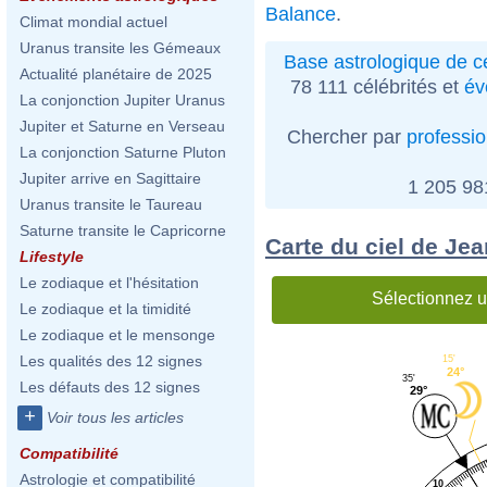
Balance
.
Climat mondial actuel
Uranus transite les Gémeaux
Base astrologique de cé
Actualité planétaire de 2025
78 111 célébrités et
év
La conjonction Jupiter Uranus
Jupiter et Saturne en Verseau
Chercher par
professi
La conjonction Saturne Pluton
Jupiter arrive en Sagittaire
1 205 9
Uranus transite le Taureau
Saturne transite le Capricorne
Carte du ciel de Jea
Lifestyle
Le zodiaque et l'hésitation
Sélectionnez u
Le zodiaque et la timidité
Le zodiaque et le mensonge
Les qualités des 12 signes
15'
24°
35'
Les défauts des 12 signes
29°
+
Voir tous les articles
Compatibilité
Astrologie et compatibilité
10