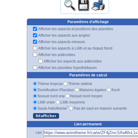
Paramètres d'affichage
Afficher les aspects et positions des planètes
Afficher les aspects aux angles
Afficher les aspects mineurs
Afficher les aspects à Lilith et au Nœud Nord
Afficher les astéroïdes
Afficher les aspects aux astéroïdes
Afficher les planètes hypothétiques
Paramètres de calcul
Thème tropical
Thème sidéral
Domification Placidus
Maisons égales
Koch
Noeud nord vrai
Noeud nord moyen
Lilith vraie
Lilith moyenne
*
Sauts Astrotheme
Pas de saut en maison suivante
Lien permanent
Lien