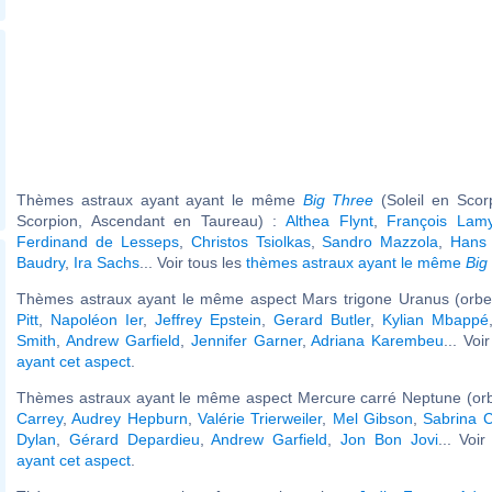
Thèmes astraux ayant ayant le même
Big Three
(Soleil en Scor
Scorpion, Ascendant en Taureau) :
Althea Flynt
,
François Lam
Ferdinand de Lesseps
,
Christos Tsiolkas
,
Sandro Mazzola
,
Hans 
Baudry
,
Ira Sachs
... Voir tous les
thèmes astraux ayant le même
Big
Thèmes astraux ayant le même aspect Mars trigone Uranus (orbe
Pitt
,
Napoléon Ier
,
Jeffrey Epstein
,
Gerard Butler
,
Kylian Mbappé
Smith
,
Andrew Garfield
,
Jennifer Garner
,
Adriana Karembeu
... Voi
ayant cet aspect
.
Thèmes astraux ayant le même aspect Mercure carré Neptune (orb
Carrey
,
Audrey Hepburn
,
Valérie Trierweiler
,
Mel Gibson
,
Sabrina C
Dylan
,
Gérard Depardieu
,
Andrew Garfield
,
Jon Bon Jovi
... Voi
ayant cet aspect
.