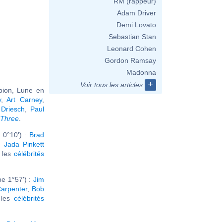
RM (rappeur)
Adam Driver
Demi Lovato
Sebastian Stan
Leonard Cohen
Gordon Ramsay
Madonna
+
Voir tous les articles
pion, Lune en
y
,
Art Carney
,
Driesch
,
Paul
 Three
.
 0°10') :
Brad
,
Jada Pinkett
r les
célébrités
e 1°57') :
Jim
arpenter
,
Bob
r les
célébrités