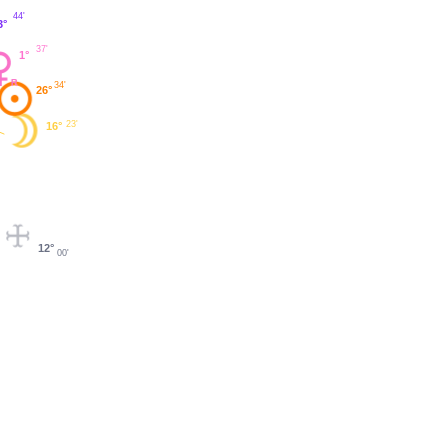
44'
3°
37'
1°
34'
26°
23'
16°
12°
00'