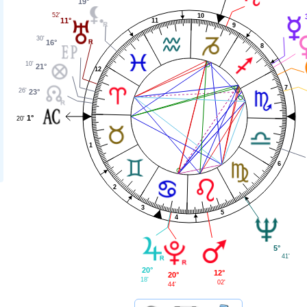
19°
52'
10
11°
11
9
30'
16°
8
10'
21°
12
7
26'
23°
1°
20'
1
6
2
3
5
4
5°
41'
20°
12°
20°
18'
02'
44'