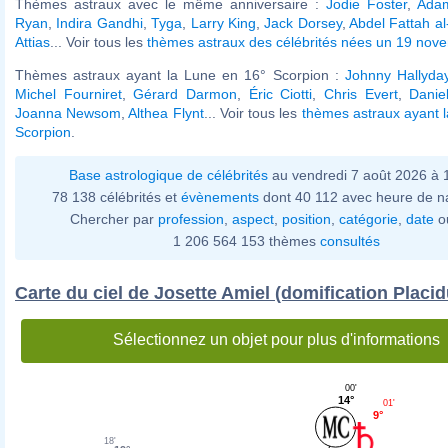
Thèmes astraux avec le même anniversaire :
Jodie Foster
,
Adam
Ryan
,
Indira Gandhi
,
Tyga
,
Larry King
,
Jack Dorsey
,
Abdel Fattah al
Attias
... Voir tous les
thèmes astraux des célébrités nées un 19 nov
Thèmes astraux ayant la Lune en 16° Scorpion :
Johnny Hallyda
Michel Fourniret
,
Gérard Darmon
,
Éric Ciotti
,
Chris Evert
,
Danie
Joanna Newsom
,
Althea Flynt
... Voir tous les
thèmes astraux ayant 
Scorpion
.
Base astrologique de célébrités
au vendredi 7 août 2026 à
78 138 célébrités et
évènements
dont 40 112 avec heure de n
Chercher par
profession
,
aspect
,
position
,
catégorie
,
date
o
1 206 564 153 thèmes
consultés
Carte du ciel de Josette Amiel (domification Placid
Sélectionnez un objet pour plus d'informations
00'
14°
01'
9°
18'