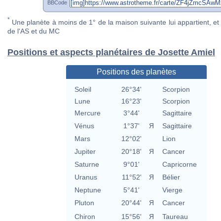
BBCode
*
Une planète à moins de 1° de la maison suivante lui appartient, et 
de l'AS et du MC
Positions et aspects planétaires de Josette Amiel
Positions des planètes
Soleil
26°34'
Scorpion
Lune
16°23'
Scorpion
Mercure
3°44'
Sagittaire
Vénus
1°37'
Я
Sagittaire
Mars
12°02'
Lion
Jupiter
20°18'
Я
Cancer
Saturne
9°01'
Capricorne
Uranus
11°52'
Я
Bélier
Neptune
5°41'
Vierge
Pluton
20°44'
Я
Cancer
Chiron
15°56'
Я
Taureau