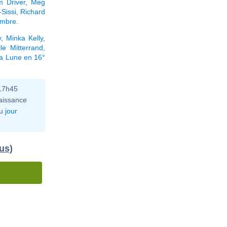
 Driver
,
Meg
-Sissi
,
Richard
embre
.
y
,
Minka Kelly
,
lle Mitterrand
,
la Lune en 16°
 17h45
aissance
u
jour
us)