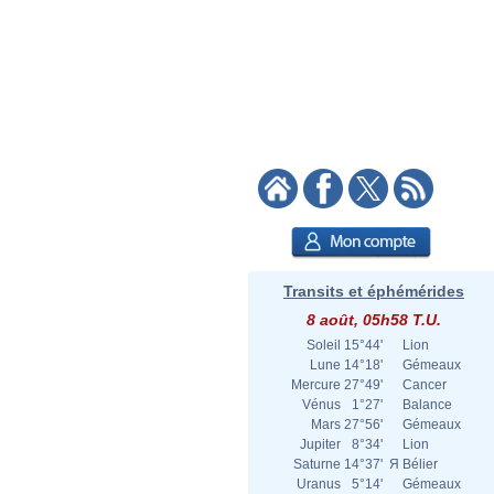
Transits et éphémérides
8 août, 05h58 T.U.
Soleil
15°44'
Lion
Lune
14°18'
Gémeaux
Mercure
27°49'
Cancer
Vénus
1°27'
Balance
Mars
27°56'
Gémeaux
Jupiter
8°34'
Lion
Saturne
14°37'
Я
Bélier
Uranus
5°14'
Gémeaux