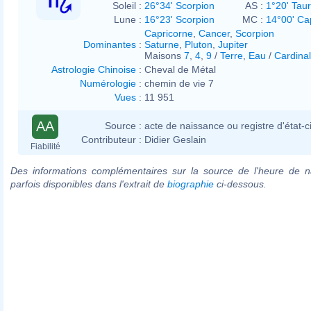
Soleil :
26°34' Scorpion
AS :
1°20' Tau
Lune :
16°23' Scorpion
MC :
14°00' Ca
Capricorne
,
Cancer
,
Scorpion
Dominantes
:
Saturne
,
Pluton
,
Jupiter
Maisons
7
,
4
,
9
/
Terre
,
Eau
/
Cardinal
Astrologie Chinoise
:
Cheval de Métal
Numérologie
:
chemin de vie 7
Vues
:
11 951
AA
Source :
acte de naissance ou registre d'état-ci
Contributeur :
Didier Geslain
Fiabilité
Des informations complémentaires sur la source de l'heure de n
parfois disponibles dans l'extrait de
biographie
ci-dessous.