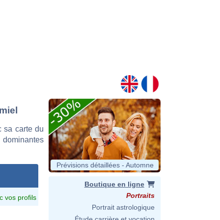
miel
 sa carte du
es dominantes
Prévisions détaillées - Automne
Boutique en ligne
Portraits
c vos profils
Portrait astrologique
Étude carrière et vocation