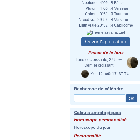
Neptune
4°09'
Я
Bélier
Pluton
4°00'
Я
Verseau
Chiron
0°51'
Я
Taureau
Nœud vrai
29°53'
Я
Verseau
Lilith vraie
20°32'
Я
Capricorne
Phase de la lune
Lune décroissante, 27.50%
Dernier croissant
Mer. 12 août 17h37 T.U.
Recherche de célébrité
Calculs astrologiques
Horoscope personnalisé
Horoscope du jour
Personnalité