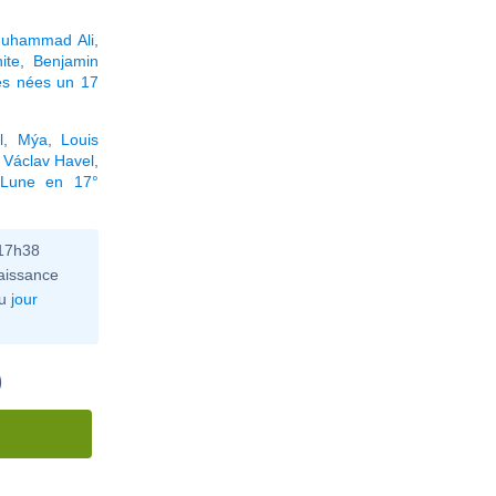
uhammad Ali
,
ite
,
Benjamin
és nées un 17
l
,
Mýa
,
Louis
,
Václav Havel
,
 Lune en 17°
 17h38
aissance
u
jour
)