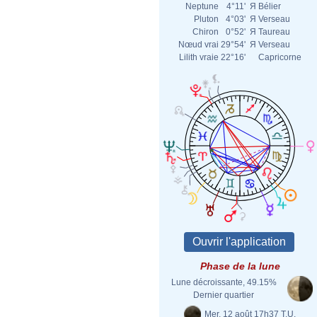
Neptune
4°11'
Я
Bélier
Pluton
4°03'
Я
Verseau
Chiron
0°52'
Я
Taureau
Nœud vrai
29°54'
Я
Verseau
Lilith vraie
22°16'
Capricorne
Phase de la lune
Lune décroissante, 49.15%
Dernier quartier
Mer. 12 août 17h37 T.U.