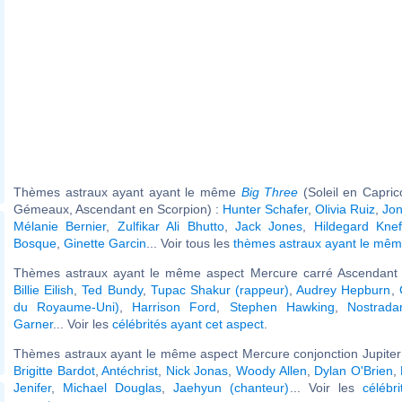
Thèmes astraux ayant ayant le même
Big Three
(Soleil en Capri
Gémeaux, Ascendant en Scorpion) :
Hunter Schafer
,
Olivia Ruiz
,
Jon
Mélanie Bernier
,
Zulfikar Ali Bhutto
,
Jack Jones
,
Hildegard Kne
Bosque
,
Ginette Garcin
... Voir tous les
thèmes astraux ayant le mê
Thèmes astraux ayant le même aspect Mercure carré Ascendant (
Billie Eilish
,
Ted Bundy
,
Tupac Shakur (rappeur)
,
Audrey Hepburn
,
du Royaume-Uni)
,
Harrison Ford
,
Stephen Hawking
,
Nostrad
Garner
... Voir les
célébrités ayant cet aspect
.
Thèmes astraux ayant le même aspect Mercure conjonction Jupiter 
Brigitte Bardot
,
Antéchrist
,
Nick Jonas
,
Woody Allen
,
Dylan O'Brien
,
Jenifer
,
Michael Douglas
,
Jaehyun (chanteur)
... Voir les
célébr