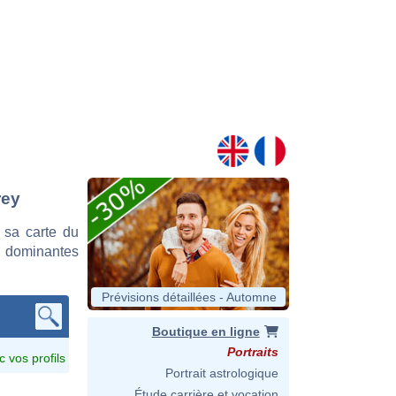
rey
 sa carte du
es dominantes
Prévisions détaillées - Automne
Boutique en ligne
Portraits
c vos profils
Portrait astrologique
Étude carrière et vocation