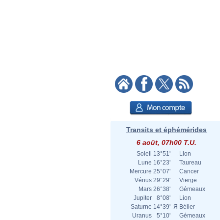
Transits et éphémérides
6 août, 07h00 T.U.
Soleil
13°51'
Lion
Lune
16°23'
Taureau
Mercure
25°07'
Cancer
Vénus
29°29'
Vierge
Mars
26°38'
Gémeaux
Jupiter
8°08'
Lion
Saturne
14°39'
Я
Bélier
Uranus
5°10'
Gémeaux