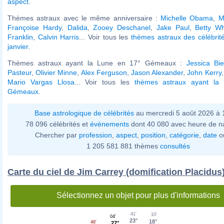
aspect
.
Thèmes astraux avec le même anniversaire :
Michelle Obama
,
M
Françoise Hardy
,
Dalida
,
Zooey Deschanel
,
Jake Paul
,
Betty Wh
Franklin
,
Calvin Harris
... Voir tous les
thèmes astraux des célébrit
janvier
.
Thèmes astraux ayant la Lune en 17° Gémeaux :
Jessica Bie
Pasteur
,
Olivier Minne
,
Alex Ferguson
,
Jason Alexander
,
John Kerry
Mario Vargas Llosa
... Voir tous les
thèmes astraux ayant la
Gémeaux
.
Base astrologique de célébrités
au mercredi 5 août 2026 à
78 096 célébrités et
évènements
dont 40 080 avec heure de n
Chercher par
profession
,
aspect
,
position
,
catégorie
,
date
o
1 205 581 881 thèmes
consultés
Carte du ciel de Jim Carrey (domification Placidus
Sélectionnez un objet pour plus d'informations
41'
10'
04'
23°
18°
46'
27°