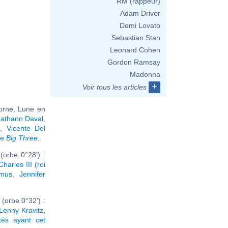
RM (rappeur)
Adam Driver
Demi Lovato
Sebastian Stan
Leonard Cohen
Gordon Ramsay
Madonna
+
Voir tous les articles
corne, Lune en
athann Daval
,
f
,
Vicente Del
me
Big Three
.
orbe 0°28') :
Charles III (roi
amus
,
Jennifer
(orbe 0°32') :
Lenny Kravitz
,
ités ayant cet