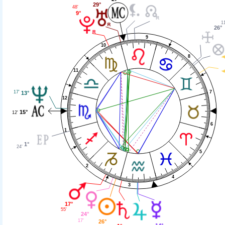
29°
48'
9°
11
26°
9
10
8
11
7
17'
13°
12
15°
12'
6
1
1°
24'
5
2
4
3
17°
55'
24°
17'
26°