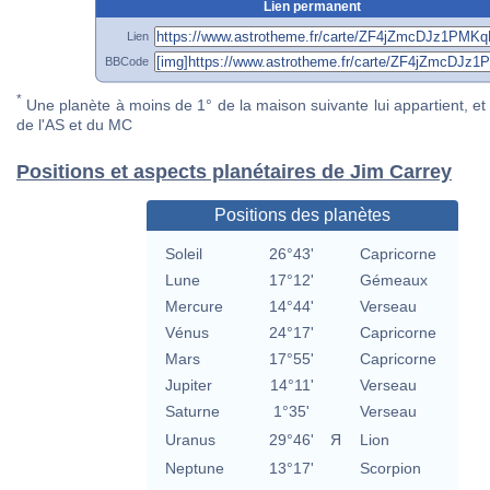
Lien permanent
Lien
BBCode
*
Une planète à moins de 1° de la maison suivante lui appartient, et 
de l'AS et du MC
Positions et aspects planétaires de Jim Carrey
Positions des planètes
Soleil
26°43'
Capricorne
Lune
17°12'
Gémeaux
Mercure
14°44'
Verseau
Vénus
24°17'
Capricorne
Mars
17°55'
Capricorne
Jupiter
14°11'
Verseau
Saturne
1°35'
Verseau
Uranus
29°46'
Я
Lion
Neptune
13°17'
Scorpion