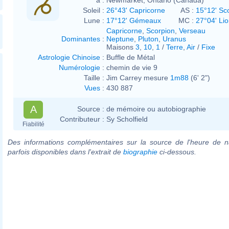
Soleil :
26°43' Capricorne
AS :
15°12' Sc
Lune :
17°12' Gémeaux
MC :
27°04' Li
Capricorne
,
Scorpion
,
Verseau
Dominantes
:
Neptune
,
Pluton
,
Uranus
Maisons
3
,
10
,
1
/
Terre
,
Air
/
Fixe
Astrologie Chinoise
:
Buffle de Métal
Numérologie
:
chemin de vie 9
Taille :
Jim Carrey mesure
1m88
(6' 2")
Vues
:
430 887
A
Source :
de mémoire ou autobiographie
Contributeur :
Sy Scholfield
Fiabilité
Des informations complémentaires sur la source de l'heure de n
parfois disponibles dans l'extrait de
biographie
ci-dessous.