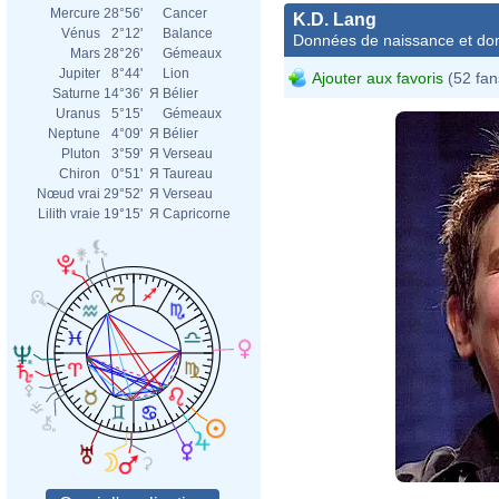
Mercure
28°56'
Cancer
K.D. Lang
Vénus
2°12'
Balance
Données de naissance et dom
Mars
28°26'
Gémeaux
Jupiter
8°44'
Lion
Ajouter aux favoris
(52 fan
Saturne
14°36'
Я
Bélier
Uranus
5°15'
Gémeaux
Neptune
4°09'
Я
Bélier
Pluton
3°59'
Я
Verseau
Chiron
0°51'
Я
Taureau
Nœud vrai
29°52'
Я
Verseau
Lilith vraie
19°15'
Я
Capricorne