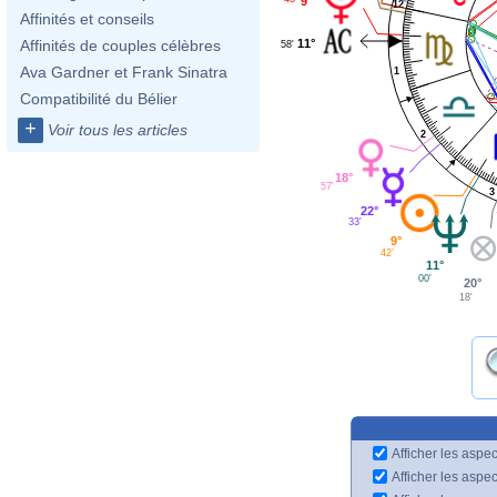
9°
12
Affinités et conseils
11°
Affinités de couples célèbres
58'
Ava Gardner et Frank Sinatra
1
Compatibilité du Bélier
+
Voir tous les articles
2
18°
57'
3
22°
33'
9°
42'
11°
00'
20°
18'
Afficher les aspec
Afficher les aspe