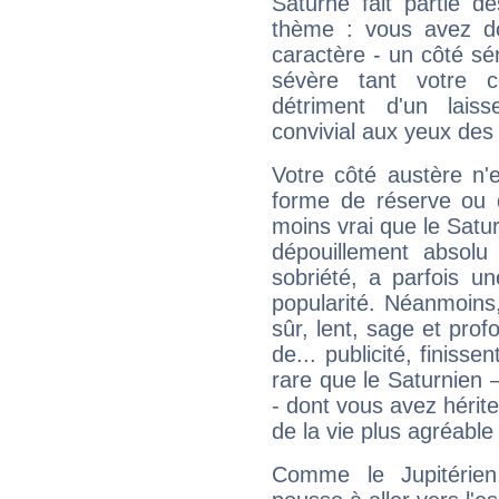
Saturne fait partie d
thème : vous avez do
caractère - un côté sé
sévère tant votre c
détriment d'un laiss
convivial aux yeux des
Votre côté austère n'
forme de réserve ou d
moins vrai que le Satur
dépouillement absolu 
sobriété, a parfois u
popularité. Néanmoins, l
sûr, lent, sage et pro
de... publicité, finisse
rare que le Saturnien 
- dont vous avez hérite
de la vie plus agréable
Comme le Jupitérien