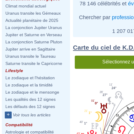
78 146 célébrités et
év
Climat mondial actuel
Uranus transite les Gémeaux
Chercher par
professi
Actualité planétaire de 2025
La conjonction Jupiter Uranus
1 207 0
Jupiter et Saturne en Verseau
La conjonction Saturne Pluton
Carte du ciel de K.D
Jupiter arrive en Sagittaire
Uranus transite le Taureau
Sélectionnez u
Saturne transite le Capricorne
Lifestyle
Le zodiaque et l'hésitation
Le zodiaque et la timidité
11'
24°
Le zodiaque et le mensonge
28'
27°
Les qualités des 12 signes
01'
0°
Les défauts des 12 signes
21'
1°
+
Voir tous les articles
11
40'
1°
Compatibilité
Astrologie et compatibilité
43'