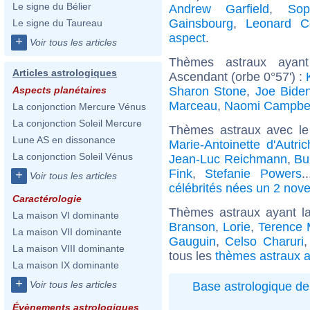
Le signe du Bélier
Andrew Garfield
,
Sop
Gainsbourg
,
Leonard C
Le signe du Taureau
aspect
.
+
Voir tous les articles
Thèmes astraux ayan
Articles astrologiques
Ascendant (orbe 0°57') :
Sharon Stone
,
Joe Bide
Aspects planétaires
Marceau
,
Naomi Campbel
La conjonction Mercure Vénus
La conjonction Soleil Mercure
Thèmes astraux avec le
Lune AS en dissonance
Marie-Antoinette d'Autric
La conjonction Soleil Vénus
Jean-Luc Reichmann
,
Bu
Fink
,
Stefanie Powers
.
+
Voir tous les articles
célébrités nées un 2 nov
Caractérologie
Thèmes astraux ayant l
La maison VI dominante
Branson
,
Lorie
,
Terence
La maison VII dominante
Gauguin
,
Celso Charuri
La maison VIII dominante
tous les
thèmes astraux a
La maison IX dominante
+
Voir tous les articles
Base astrologique de
Évènements astrologiques