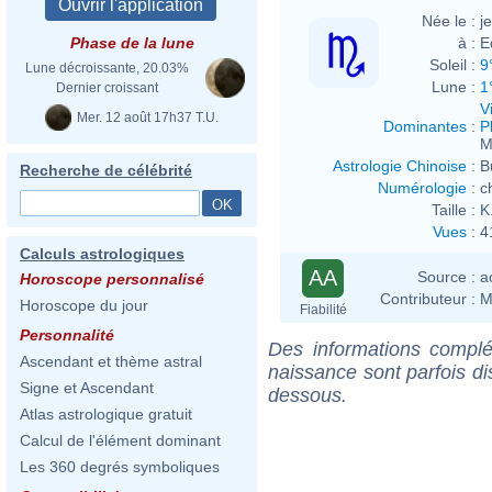
Née le :
j
à :
E
Phase de la lune
Soleil :
9
Lune décroissante, 20.03%
Lune :
1
Dernier croissant
V
Mer. 12 août 17h37 T.U.
Dominantes
:
P
M
Astrologie Chinoise
:
B
Recherche de célébrité
Numérologie
:
c
Taille :
K
Vues
:
4
Calculs astrologiques
AA
Source :
a
Horoscope personnalisé
Contributeur :
M
Horoscope du jour
Fiabilité
Personnalité
Des informations complé
Ascendant et thème astral
naissance sont parfois di
Signe et Ascendant
dessous.
Atlas astrologique gratuit
Calcul de l'élément dominant
Les 360 degrés symboliques