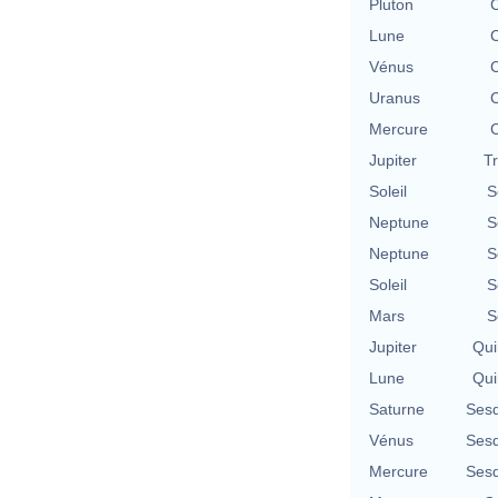
Pluton
C
Lune
C
Vénus
C
Uranus
C
Mercure
C
Jupiter
T
Soleil
S
Neptune
S
Neptune
S
Soleil
S
Mars
S
Jupiter
Qui
Lune
Qui
Saturne
Sesq
Vénus
Sesq
Mercure
Sesq