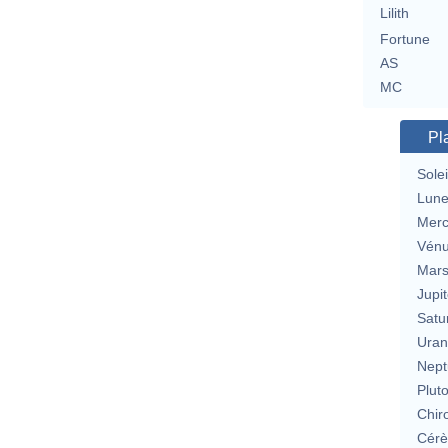
Lilith
Fortune
AS
MC
Pl
Solei
Lun
Merc
Vén
Mar
Jupit
Satu
Uran
Nept
Plut
Chir
Cérè