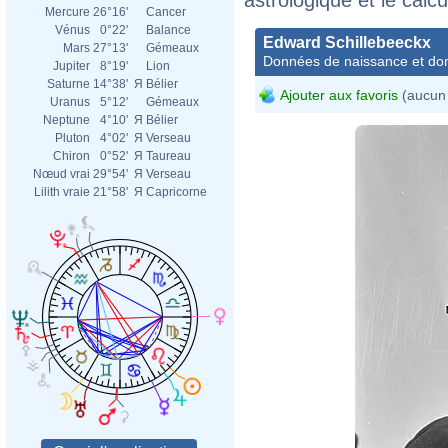
Mercure
26°16'
Cancer
Vénus
0°22'
Balance
Edward Schillebeeckx
Mars
27°13'
Gémeaux
Données de naissance et dom
Jupiter
8°19'
Lion
Saturne
14°38'
Я
Bélier
Ajouter aux favoris
(aucun 
Uranus
5°12'
Gémeaux
Neptune
4°10'
Я
Bélier
Pluton
4°02'
Я
Verseau
Chiron
0°52'
Я
Taureau
Nœud vrai
29°54'
Я
Verseau
Lilith vraie
21°58'
Я
Capricorne