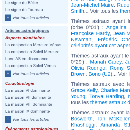
Le signe du Bélier
Jean-Michel Maire
,
Rudol
Le signe du Taureau
Smith
... Voir tous les
thè
+
Voir tous les articles
Thèmes astraux ayant 
(orbe 0°01') :
Angelina 
Articles astrologiques
Françoise Hardy
,
Jean-M
Aspects planétaires
Newman
,
Frédéric Ch
La conjonction Mercure Vénus
célébrités ayant cet aspe
La conjonction Soleil Mercure
Thèmes astraux ayant le
Lune AS en dissonance
0°29') :
Mariah Carey
,
J
La conjonction Soleil Vénus
Olivia Rodrigo
,
Romy S
+
Brown
,
Bono (U2)
... Voir
Voir tous les articles
Caractérologie
Thèmes astraux avec l
Grace Kelly
,
Charles Ma
La maison VI dominante
Young
,
Tonya Harding
,
La maison VII dominante
tous les
thèmes astraux d
La maison VIII dominante
La maison IX dominante
Thèmes astraux ayant la
Bosworth
,
Ian McKelle
+
Voir tous les articles
Khashoggi
,
Amanda St
Évènements astrologiques