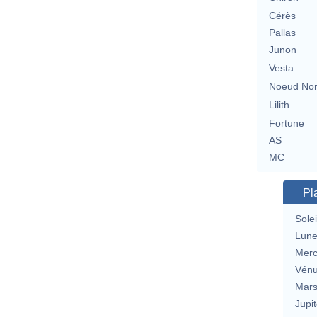
Cérès
Pallas
Junon
Vesta
Noeud No
Lilith
Fortune
AS
MC
Pl
Solei
Lun
Merc
Vén
Mar
Jupit