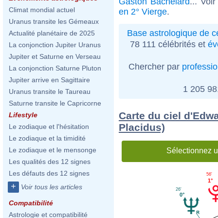
Gaston Bachelard
... Voi
Climat mondial actuel
en 2° Vierge
.
Uranus transite les Gémeaux
Base astrologique de cé
Actualité planétaire de 2025
78 111 célébrités et
év
La conjonction Jupiter Uranus
Jupiter et Saturne en Verseau
Chercher par
professi
La conjonction Saturne Pluton
Jupiter arrive en Sagittaire
1 205 9
Uranus transite le Taureau
Saturne transite le Capricorne
Carte du ciel d'Edw
Lifestyle
Placidus)
Le zodiaque et l'hésitation
Le zodiaque et la timidité
Le zodiaque et le mensonge
Sélectionnez u
Les qualités des 12 signes
Les défauts des 12 signes
56'
1°
+
Voir tous les articles
26'
0°
Compatibilité
Astrologie et compatibilité