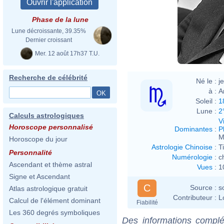
Phase de la lune
Lune décroissante, 39.35%
Dernier croissant
Mer. 12 août 17h37 T.U.
Recherche de célébrité
Né le :
j
à :
A
Soleil :
1
Lune :
2
Calculs astrologiques
V
Horoscope personnalisé
Dominantes
:
P
M
Horoscope du jour
Astrologie Chinoise
:
T
Personnalité
Numérologie
:
c
Ascendant et thème astral
Vues
:
1
Signe et Ascendant
C
Source :
s
Atlas astrologique gratuit
Contributeur :
L
Calcul de l'élément dominant
Fiabilité
Les 360 degrés symboliques
Des informations complé