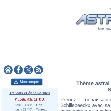
Une nouve
Thème astral 
S
Transits et éphémérides
Prenez connaissan
7 août, 03h52 T.U.
Schillebeeckx avec sa c
Soleil
14°41'
Lion
Lune
28°40'
Taureau
astrologique et le calc