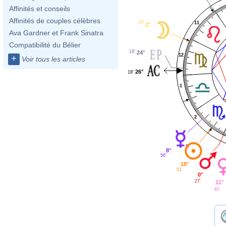
Affinités et conseils
Affinités de couples célèbres
26'
11
2°
Ava Gardner et Frank Sinatra
Compatibilité du Bélier
19'
24°
12
+
Voir tous les articles
26°
18'
1
2
8°
56'
18°
51'
0°
27'
11°
48'