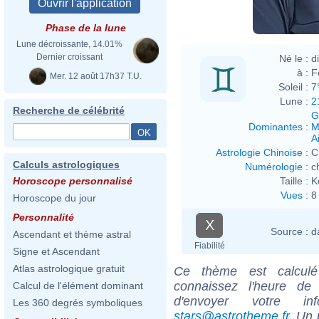
Phase de la lune
Lune décroissante, 14.01%
Dernier croissant
Né le :
d
à :
F
Mer. 12 août 17h37 T.U.
Soleil :
7
Lune :
2
Recherche de célébrité
G
Dominantes
:
M
Ai
Astrologie Chinoise
:
C
Calculs astrologiques
Numérologie
:
c
Taille :
K
Horoscope personnalisé
Vues
:
8
Horoscope du jour
Personnalité
X
Source :
d
Ascendant et thème astral
Fiabilité
Signe et Ascendant
Atlas astrologique gratuit
Ce thème est calculé 
connaissez l'heure de
Calcul de l'élément dominant
d'envoyer votre i
Les 360 degrés symboliques
stars@astrotheme.fr
. Un 