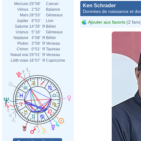
Mercure
29°58'
Cancer
Ken Schrader
Vénus
2°52'
Balance
Données de naissance et dom
Mars
28°53'
Gémeaux
Jupiter
8°53'
Lion
Ajouter aux favoris
(2 fans
Saturne
14°35'
Я
Bélier
Uranus
5°16'
Gémeaux
Neptune
4°08'
Я
Bélier
Pluton
3°59'
Я
Verseau
Chiron
0°51'
Я
Taureau
Nœud vrai
29°51'
Я
Verseau
Lilith vraie
18°07'
Я
Capricorne