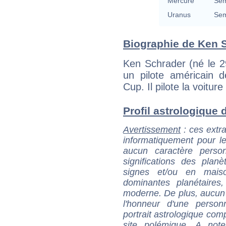
Mercure
Sem
Uranus
Sem
Biographie de Ken S
Ken Schrader (né le 2
un pilote américain 
Cup. Il pilote la voiture
Profil astrologique d
Avertissement
: ces extra
informatiquement pour le
aucun caractère perso
significations des pla
signes et/ou en maiso
dominantes planétaires,
moderne. De plus, aucun a
l'honneur d'une personn
portrait astrologique com
site polémique. A note