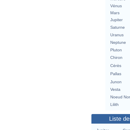
Vénus
Mars
Jupiter
Saturne
Uranus
Neptune
Pluton
Chiron
Cérès
Pallas
Junon
Vesta
Noeud No
Lilith
Liste de