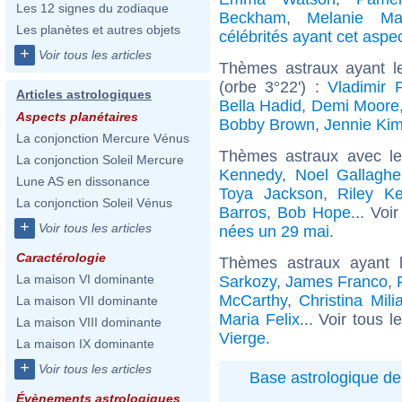
Les 12 signes du zodiaque
Beckham
,
Melanie Mar
Les planètes et autres objets
célébrités ayant cet aspe
+
Voir tous les articles
Thèmes astraux ayant l
(orbe 3°22') :
Vladimir 
Articles astrologiques
Bella Hadid
,
Demi Moore
Aspects planétaires
Bobby Brown
,
Jennie Ki
La conjonction Mercure Vénus
Thèmes astraux avec l
La conjonction Soleil Mercure
Kennedy
,
Noel Gallaghe
Lune AS en dissonance
Toya Jackson
,
Riley K
La conjonction Soleil Vénus
Barros
,
Bob Hope
... Voi
+
Voir tous les articles
nées un 29 mai
.
Caractérologie
Thèmes astraux ayant 
La maison VI dominante
Sarkozy
,
James Franco
,
McCarthy
,
Christina Mili
La maison VII dominante
Maria Felix
... Voir tous l
La maison VIII dominante
Vierge
.
La maison IX dominante
+
Voir tous les articles
Base astrologique de
Évènements astrologiques