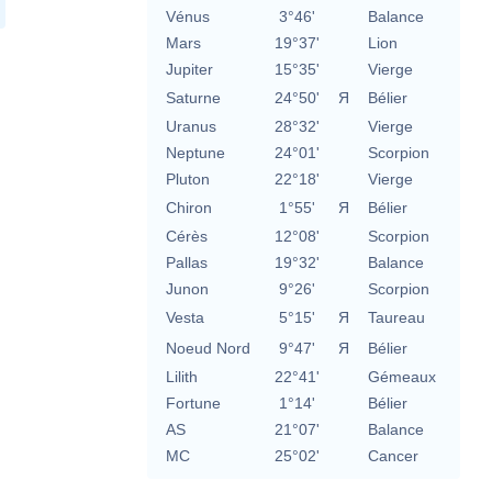
Vénus
3°46'
Balance
Mars
19°37'
Lion
Jupiter
15°35'
Vierge
Saturne
24°50'
Я
Bélier
Uranus
28°32'
Vierge
Neptune
24°01'
Scorpion
Pluton
22°18'
Vierge
Chiron
1°55'
Я
Bélier
Cérès
12°08'
Scorpion
Pallas
19°32'
Balance
Junon
9°26'
Scorpion
Vesta
5°15'
Я
Taureau
Noeud Nord
9°47'
Я
Bélier
Lilith
22°41'
Gémeaux
Fortune
1°14'
Bélier
AS
21°07'
Balance
MC
25°02'
Cancer