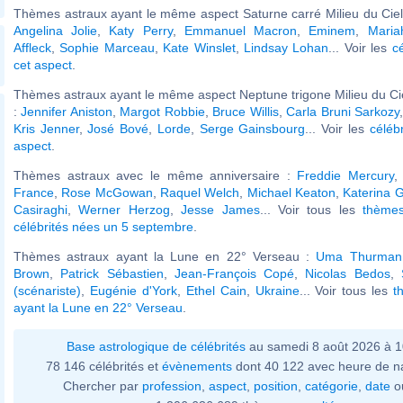
Thèmes astraux ayant le même aspect Saturne carré Milieu du Ciel 
Angelina Jolie
,
Katy Perry
,
Emmanuel Macron
,
Eminem
,
Maria
Affleck
,
Sophie Marceau
,
Kate Winslet
,
Lindsay Lohan
... Voir les
c
cet aspect
.
Thèmes astraux ayant le même aspect Neptune trigone Milieu du Cie
:
Jennifer Aniston
,
Margot Robbie
,
Bruce Willis
,
Carla Bruni Sarkozy
Kris Jenner
,
José Bové
,
Lorde
,
Serge Gainsbourg
... Voir les
céléb
aspect
.
Thèmes astraux avec le même anniversaire :
Freddie Mercury
France
,
Rose McGowan
,
Raquel Welch
,
Michael Keaton
,
Katerina 
Casiraghi
,
Werner Herzog
,
Jesse James
... Voir tous les
thèmes
célébrités nées un 5 septembre
.
Thèmes astraux ayant la Lune en 22° Verseau :
Uma Thurman
Brown
,
Patrick Sébastien
,
Jean-François Copé
,
Nicolas Bedos
,
(scénariste)
,
Eugénie d'York
,
Ethel Cain
,
Ukraine
... Voir tous les
t
ayant la Lune en 22° Verseau
.
Base astrologique de célébrités
au samedi 8 août 2026 à 
78 146 célébrités et
évènements
dont 40 122 avec heure de n
Chercher par
profession
,
aspect
,
position
,
catégorie
,
date
o