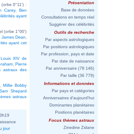
Présentation
(orbe 0°11') :
Base de données
h Carey
,
Ben
élébrités ayant
Consultations en temps réel
Suggérer des célébrités
l (orbe 1°00')
Outils de recherche
,
James Dean
,
Par aspects astrologiques
rités ayant cet
Par positions astrologiques
Par profession, pays et date
,
Louis XIV de
Par date de naissance
Graham
,
Pierre
Par anniversaire
(78 146)
 astraux des
Par taille
(36 779)
Informations et données
,
Millie Bobby
Par pays et catégories
Sam Shepard
hèmes astraux
Anniversaires d'aujourd'hui
Dominantes planétaires
Positions planétaires
10h19
Focus thèmes astraux
aissance
Zinedine Zidane
u
jour