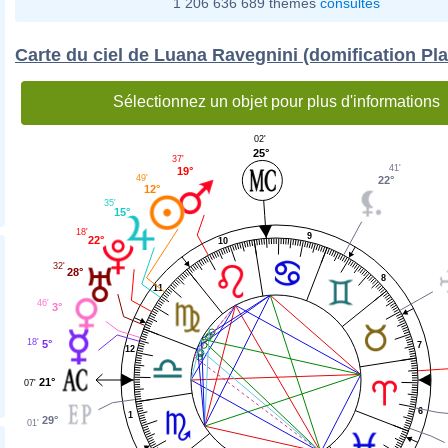
1 206 636 689 thèmes
consultés
Carte du ciel de Luana Ravegnini (domification Pl
Sélectionnez un objet pour plus d'informations
02'
25°
37'
41'
19°
49'
22°
12°
35'
15°
18'
9
22°
10
32'
28°
8
11
46'
3°
18'
5°
7
12
21°
07'
6
1
29°
01'