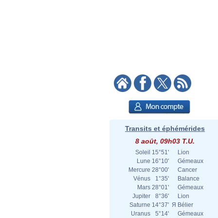
Transits et éphémérides
8 août, 09h03 T.U.
Soleil
15°51'
Lion
Lune
16°10'
Gémeaux
Mercure
28°00'
Cancer
Vénus
1°35'
Balance
Mars
28°01'
Gémeaux
Jupiter
8°36'
Lion
Saturne
14°37'
Я
Bélier
Uranus
5°14'
Gémeaux