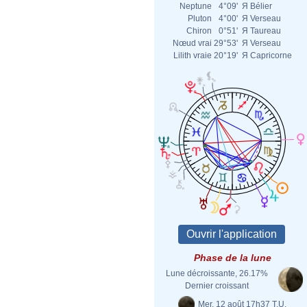
Neptune
4°09'
Я
Bélier
Pluton
4°00'
Я
Verseau
Chiron
0°51'
Я
Taureau
Nœud vrai
29°53'
Я
Verseau
Lilith vraie
20°19'
Я
Capricorne
Phase de la lune
Lune décroissante, 26.17%
Dernier croissant
Mer. 12 août 17h37 T.U.