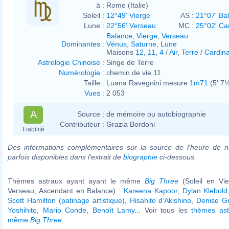
à :
Rome (Italie)
Soleil :
12°49' Vierge
AS :
21°07' Ba
Lune :
22°56' Verseau
MC :
25°02' Ca
Balance
,
Vierge
,
Verseau
Dominantes
:
Vénus
,
Saturne
,
Lune
Maisons
12
,
11
,
4
/
Air
,
Terre
/
Cardina
Astrologie Chinoise
:
Singe de Terre
Numérologie
:
chemin de vie 11
Taille :
Luana Ravegnini mesure
1m71
(5' 7½
Vues
:
2 053
A
Source :
de mémoire ou autobiographie
Contributeur :
Grazia Bordoni
Fiabilité
Des informations complémentaires sur la source de l'heure de n
parfois disponibles dans l'extrait de
biographie
ci-dessous.
Thèmes astraux ayant ayant le même
Big Three
(Soleil en Vi
Verseau, Ascendant en Balance) :
Kareena Kapoor
,
Dylan Klebold
Scott Hamilton (patinage artistique)
,
Hisahito d'Akishino
,
Denise G
Yoshihito
,
Mario Conde
,
Benoît Lamy
... Voir tous les
thèmes ast
même
Big Three
.