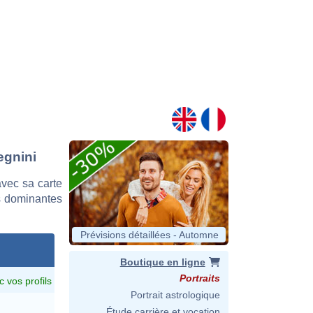
egnini
vec sa carte
es dominantes
Prévisions détaillées - Automne
Boutique en ligne
Portraits
c vos profils
Portrait astrologique
Étude carrière et vocation