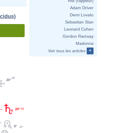
RM (rappeur)
Adam Driver
Demi Lovato
acidus)
Sebastian Stan
Leonard Cohen
Gordon Ramsay
Madonna
+
Voir tous les articles
28'
20°
24°
50'
9°
47'