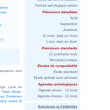
Portrait astrologique enfant
lance
Prévisions détaillées
ncer
Août
Septembre
l
Automne
12 mois, date au choix
")
2 ans, date au choix
Prévisions standards
12 prochains mois
Révolution solaire
Études de compatibilité
aissance sont
Étude standard
Étude globale avec portraits
Agendas astrologiques
erge, Lune en
Agenda amour - 12 mois
,
Swizz Beatz
,
Agenda chance - 12 mois
rey
,
Empereur
raux ayant le
Astrologie et Célébrités