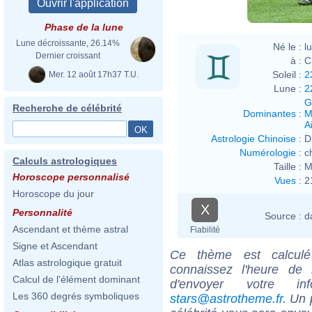
Phase de la lune
Lune décroissante, 26.14%
Né le :
l
Dernier croissant
à :
C
Soleil :
2
Mer. 12 août 17h37 T.U.
Lune :
2
G
Recherche de célébrité
Dominantes
:
M
Ai
Astrologie Chinoise
:
D
Numérologie
:
c
Calculs astrologiques
Taille :
M
Horoscope personnalisé
Vues
:
2
Horoscope du jour
X
Personnalité
Source :
d
Ascendant et thème astral
Fiabilité
Signe et Ascendant
Ce thème est calculé 
Atlas astrologique gratuit
connaissez l'heure de
Calcul de l'élément dominant
d'envoyer votre i
Les 360 degrés symboliques
stars@astrotheme.fr
. Un 