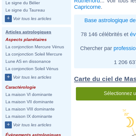
Rutherford
... Voir tous l
Le signe du Bélier
Capricorne
.
Le signe du Taureau
+
Voir tous les articles
Base astrologique de
Articles astrologiques
78 146 célébrités et
év
Aspects planétaires
La conjonction Mercure Vénus
Chercher par
professi
La conjonction Soleil Mercure
Lune AS en dissonance
1 206 6
La conjonction Soleil Vénus
+
Voir tous les articles
Carte du ciel de M
Caractérologie
Sélectionnez u
La maison VI dominante
La maison VII dominante
La maison VIII dominante
54'
22°
La maison IX dominante
+
Voir tous les articles
Évènements astrologiques