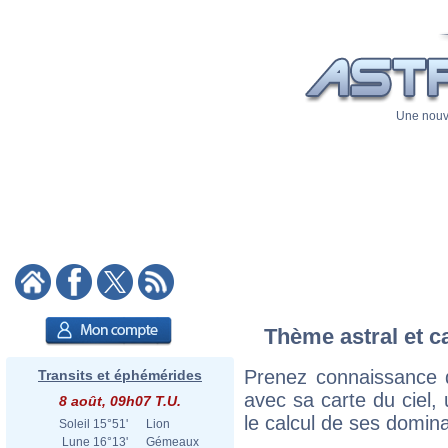
Une nouve
Thème astral et c
Prenez connaissance
Transits et éphémérides
avec sa carte du ciel, 
8 août, 09h07 T.U.
le calcul de ses domina
Soleil
15°51'
Lion
Lune
16°13'
Gémeaux