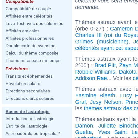
célébrité vous sera envoy
Compatibilité
demande.
Compatibilité de couple
Affinités entre célébrités
Thèmes astraux ayant le
Love Test avec des célébrités
(orbe 0°27') :
Cameron D
Affinités amicales
Charles III (roi du Roy
Affinités professionnelles
Grimes (musicienne)
,
J
Double carte de synastrie
célébrités ayant cet aspe
Calcul du thème composite
Thèmes astraux ayant le
Thème mi-espace mi-temps
2°05') :
Brad Pitt
,
Zayn M
Prévisions
Robbie Williams
,
Dakota
Transits et éphémérides
Addison Rae
... Voir les
cé
Révolution solaire
Thèmes astraux avec l
Directions secondaires
Yasmine Bleeth
,
Lucy H
Directions d'arcs solaires
Graf
,
Jesy Nelson
,
Prin
les
thèmes astraux des cé
Bases de l'astrologie
Thèmes astraux ayant la 
Introduction à l'astrologie
Damon
,
Juliette Binoch
L'utilité de l'astrologie
Guetta
,
Yves Saint La
Astro sidérale ou tropicale ?