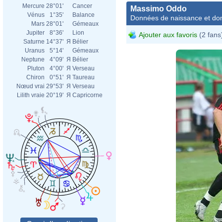
Mercure
28°01'
Cancer
Massimo Oddo
Vénus
1°35'
Balance
Données de naissance et dom
Mars
28°01'
Gémeaux
Jupiter
8°36'
Lion
Ajouter aux favoris
(2 fans
Saturne
14°37'
Я
Bélier
Uranus
5°14'
Gémeaux
Neptune
4°09'
Я
Bélier
Pluton
4°00'
Я
Verseau
Chiron
0°51'
Я
Taureau
Nœud vrai
29°53'
Я
Verseau
Lilith vraie
20°19'
Я
Capricorne