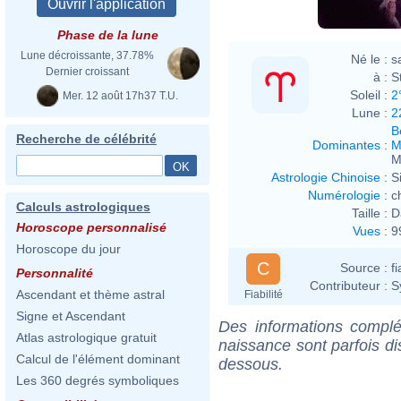
Phase de la lune
Lune décroissante, 37.78%
Né le :
s
Dernier croissant
à :
S
Soleil :
2
Mer. 12 août 17h37 T.U.
Lune :
2
B
Recherche de célébrité
Dominantes
:
M
M
Astrologie Chinoise
:
S
Numérologie
:
c
Calculs astrologiques
Taille :
D
Horoscope personnalisé
Vues
:
9
Horoscope du jour
C
Source :
f
Personnalité
Contributeur :
S
Ascendant et thème astral
Fiabilité
Signe et Ascendant
Des informations complé
Atlas astrologique gratuit
naissance sont parfois di
Calcul de l'élément dominant
dessous.
Les 360 degrés symboliques