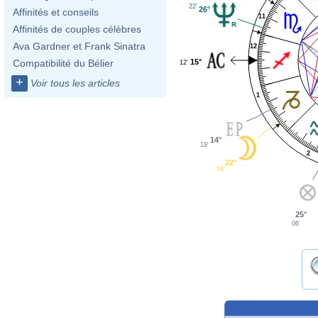
22'
26°
Affinités et conseils
11
Affinités de couples célèbres
Ava Gardner et Frank Sinatra
12
15°
Compatibilité du Bélier
12'
+
Voir tous les articles
1
14°
19'
2
22°
34'
25°
06'