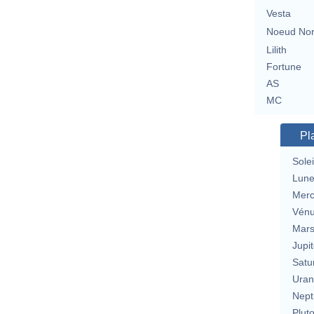
Vesta
Noeud No
Lilith
Fortune
AS
MC
Pl
Solei
Lun
Merc
Vén
Mar
Jupit
Satu
Uran
Nept
Plut