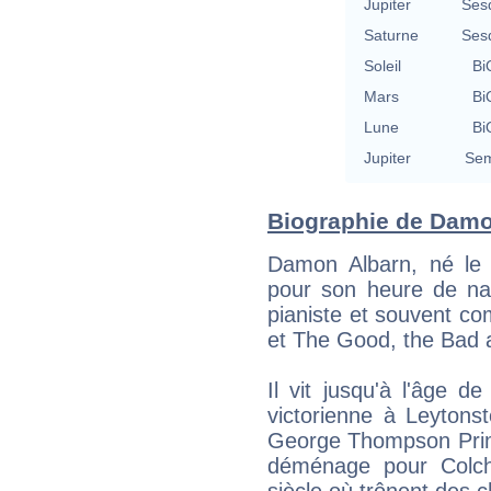
Jupiter
Ses
Saturne
Ses
Soleil
Bi
Mars
Bi
Lune
Bi
Jupiter
Sem
Biographie de Damon
Damon Albarn, né le
pour son heure de nai
pianiste et souvent co
et The Good, the Bad 
Il vit jusqu'à l'âge 
victorienne à Leyton
George Thompson Prima
déménage pour Colch
siècle où trônent des c