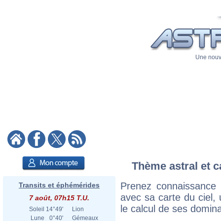
Une nouve
Thème astral et c
Prenez connaissance
Transits et éphémérides
avec sa carte du ciel, 
7 août, 07h15 T.U.
le calcul de ses domina
Soleil
14°49'
Lion
Lune
0°40'
Gémeaux