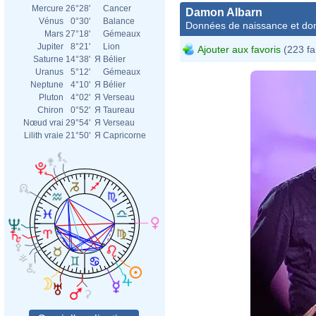
Mercure
26°28'
Cancer
Damon Albarn
Vénus
0°30'
Balance
Données de naissance et dom
Mars
27°18'
Gémeaux
Jupiter
8°21'
Lion
Ajouter aux favoris
(223 fa
Saturne
14°38'
Я
Bélier
Uranus
5°12'
Gémeaux
Neptune
4°10'
Я
Bélier
Pluton
4°02'
Я
Verseau
Chiron
0°52'
Я
Taureau
Nœud vrai
29°54'
Я
Verseau
Lilith vraie
21°50'
Я
Capricorne