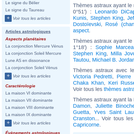
Le signe du Bélier
Thèmes astraux ayant le 
Le signe du Taureau
0°51') :
Leonardo DiCap
Kunis
,
Stephen King
,
Je
+
Voir tous les articles
Dostoïevski
,
Rosé (chan
aspect
.
Articles astrologiques
Aspects planétaires
Thèmes astraux ayant le
La conjonction Mercure Vénus
1°18') :
Sophie Marcea
Stephen King
,
Milla Jov
La conjonction Soleil Mercure
Tautou
,
Michael B. Jorda
Lune AS en dissonance
La conjonction Soleil Vénus
Thèmes astraux avec l
+
Victoria Pedretti
,
Pierre
Voir tous les articles
Chaka Khan
,
Keri Russe
Caractérologie
Voir tous les
thèmes astra
La maison VI dominante
Thèmes astraux ayant la 
La maison VII dominante
Damon
,
Juliette Binoch
La maison VIII dominante
Guetta
,
Yves Saint Lau
La maison IX dominante
Cranston
... Voir tous le
+
Voir tous les articles
Capricorne
.
Évènements astrologiques