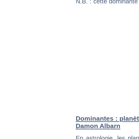
N.B. : cette dominante
Dominantes : planèt
Damon Albarn
En astrologie, les pl