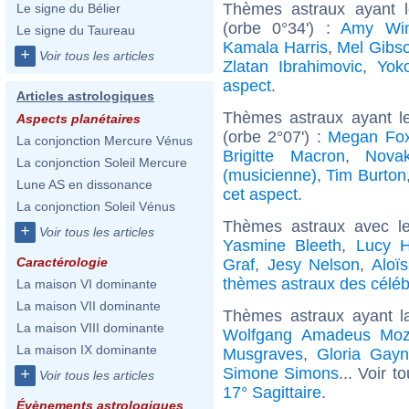
Thèmes astraux ayant 
Le signe du Bélier
(orbe 0°34') :
Amy Win
Le signe du Taureau
Kamala Harris
,
Mel Gibs
+
Voir tous les articles
Zlatan Ibrahimovic
,
Yok
aspect
.
Articles astrologiques
Thèmes astraux ayant le
Aspects planétaires
(orbe 2°07') :
Megan Fo
La conjonction Mercure Vénus
Brigitte Macron
,
Nova
La conjonction Soleil Mercure
(musicienne)
,
Tim Burton
Lune AS en dissonance
cet aspect
.
La conjonction Soleil Vénus
Thèmes astraux avec l
+
Voir tous les articles
Yasmine Bleeth
,
Lucy H
Caractérologie
Graf
,
Jesy Nelson
,
Aloï
thèmes astraux des célébr
La maison VI dominante
La maison VII dominante
Thèmes astraux ayant l
La maison VIII dominante
Wolfgang Amadeus Moz
La maison IX dominante
Musgraves
,
Gloria Gayn
Simone Simons
... Voir t
+
Voir tous les articles
17° Sagittaire
.
Évènements astrologiques