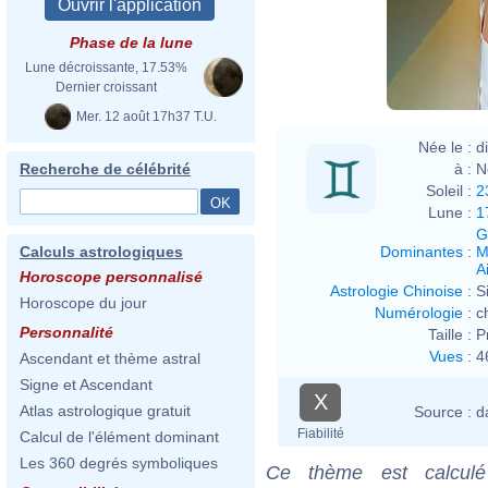
Phase de la lune
Lune décroissante, 17.53%
Dernier croissant
Mer. 12 août 17h37 T.U.
Née le :
d
à :
N
Recherche de célébrité
Soleil :
2
Lune :
1
G
Dominantes
:
M
Calculs astrologiques
Ai
Horoscope personnalisé
Astrologie Chinoise
:
S
Horoscope du jour
Numérologie
:
c
Personnalité
Taille :
P
Vues
:
4
Ascendant et thème astral
Signe et Ascendant
X
Atlas astrologique gratuit
Source :
d
Fiabilité
Calcul de l'élément dominant
Les 360 degrés symboliques
Ce thème est calculé 