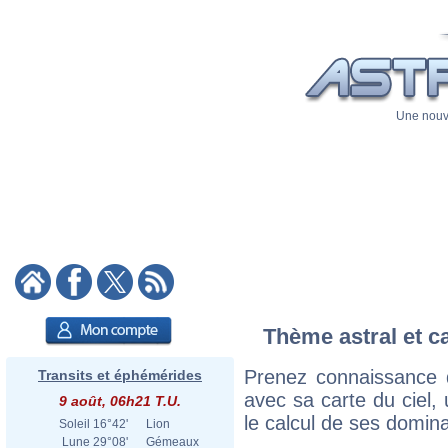
Une nouve
Thème astral et c
Prenez connaissance 
Transits et éphémérides
avec sa carte du ciel, 
9 août, 06h21 T.U.
le calcul de ses domina
Soleil
16°42'
Lion
Lune
29°08'
Gémeaux