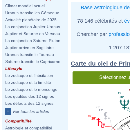
Climat mondial actuel
Base astrologique de
Uranus transite les Gémeaux
Actualité planétaire de 2025
78 146 célébrités et
év
La conjonction Jupiter Uranus
Chercher par
professi
Jupiter et Saturne en Verseau
La conjonction Saturne Pluton
1 207 1
Jupiter arrive en Sagittaire
Uranus transite le Taureau
Saturne transite le Capricorne
Carte du ciel de Pr
Lifestyle
Le zodiaque et l'hésitation
Sélectionnez u
Le zodiaque et la timidité
Le zodiaque et le mensonge
13'
Les qualités des 12 signes
18°
Les défauts des 12 signes
41'
17°
+
Voir tous les articles
15'
18°
Compatibilité
Astrologie et compatibilité