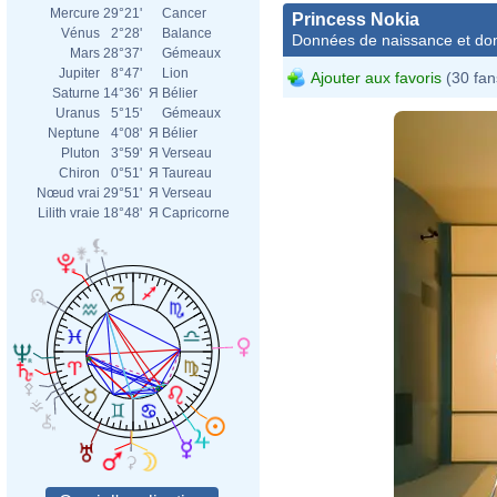
Mercure
29°21'
Cancer
Princess Nokia
Vénus
2°28'
Balance
Données de naissance et dom
Mars
28°37'
Gémeaux
Jupiter
8°47'
Lion
Ajouter aux favoris
(30 fan
Saturne
14°36'
Я
Bélier
Uranus
5°15'
Gémeaux
Neptune
4°08'
Я
Bélier
Pluton
3°59'
Я
Verseau
Chiron
0°51'
Я
Taureau
Nœud vrai
29°51'
Я
Verseau
Lilith vraie
18°48'
Я
Capricorne