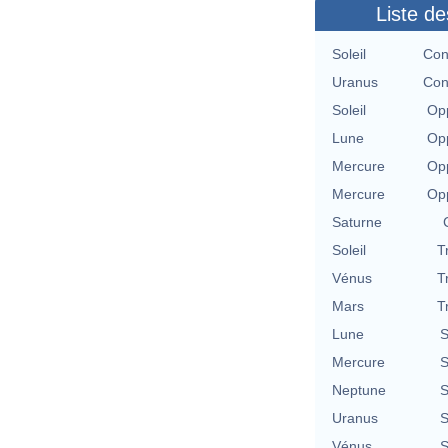
Liste de
Soleil
Con
Uranus
Con
Soleil
Opp
Lune
Opp
Mercure
Opp
Mercure
Opp
Saturne
Soleil
T
Vénus
T
Mars
T
Lune
S
Mercure
S
Neptune
S
Uranus
S
Vénus
S