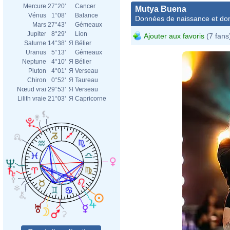
Mercure
27°20'
Cancer
Mutya Buena
Vénus
1°08'
Balance
Données de naissance et dom
Mars
27°43'
Gémeaux
Jupiter
8°29'
Lion
Ajouter aux favoris
(7 fans
Saturne
14°38'
Я
Bélier
Uranus
5°13'
Gémeaux
Neptune
4°10'
Я
Bélier
Pluton
4°01'
Я
Verseau
Chiron
0°52'
Я
Taureau
Nœud vrai
29°53'
Я
Verseau
Lilith vraie
21°03'
Я
Capricorne