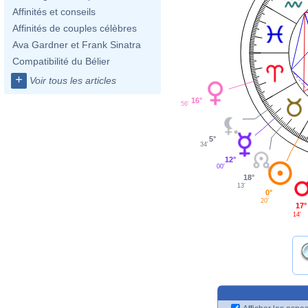
Affinités et conseils
Affinités de couples célèbres
Ava Gardner et Frank Sinatra
Compatibilité du Bélier
+
Voir tous les articles
16°
56'
5°
34'
12°
00'
18°
13'
0°
20'
17°
14'