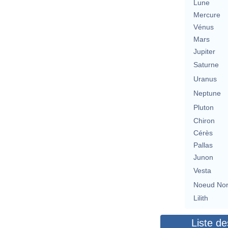
Lune
Mercure
Vénus
Mars
Jupiter
Saturne
Uranus
Neptune
Pluton
Chiron
Cérès
Pallas
Junon
Vesta
Noeud No
Lilith
Liste de