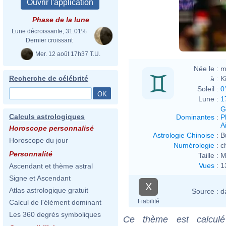
Phase de la lune
Lune décroissante, 31.01%
Dernier croissant
Mer. 12 août 17h37 T.U.
Née le :
m
Recherche de célébrité
à :
K
Soleil :
0
Lune :
1
G
Calculs astrologiques
Dominantes
:
P
Ai
Horoscope personnalisé
Astrologie Chinoise
:
B
Horoscope du jour
Numérologie
:
c
Personnalité
Taille :
M
Vues
:
1
Ascendant et thème astral
Signe et Ascendant
X
Atlas astrologique gratuit
Source :
d
Fiabilité
Calcul de l'élément dominant
Les 360 degrés symboliques
Ce thème est calculé 