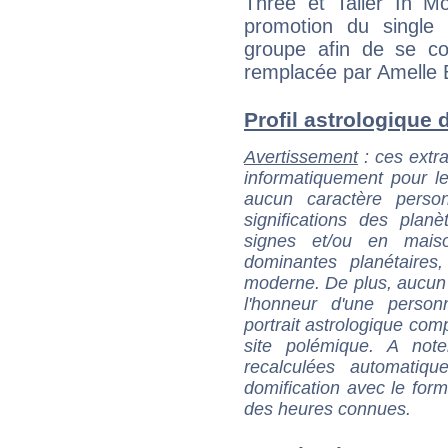
Three et Taller In 
promotion du single 
groupe afin de se con
remplacée par Amelle 
Profil astrologique d
Avertissement
: ces extra
informatiquement pour le
aucun caractère perso
significations des pla
signes et/ou en maiso
dominantes planétaires,
moderne. De plus, aucun a
l'honneur d'une personn
portrait astrologique com
site polémique. A note
recalculées automatiq
domification avec le form
des heures connues.