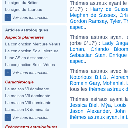
Thèmes astraux ayant le
Le signe du Bélier
0°17') :
Harry de Suss
Le signe du Taureau
Meghan de Sussex
,
Orl
+
Voir tous les articles
Gordon Ramsay
,
Tyler, T
aspect
.
Articles astrologiques
Thèmes astraux ayant 
Aspects planétaires
(orbe 0°17') :
Lady Gaga
La conjonction Mercure Vénus
Lohan
,
Orlando Bloo
La conjonction Soleil Mercure
Sebastian Stan
,
Enrique 
Lune AS en dissonance
aspect
.
La conjonction Soleil Vénus
Thèmes astraux avec l
+
Voir tous les articles
Notorious B.I.G
,
Albrec
Caractérologie
Romain Gary
,
Mohanlal
,
tous les
thèmes astraux d
La maison VI dominante
La maison VII dominante
Thèmes astraux ayant 
La maison VIII dominante
Jessica Biel
,
Mýa
,
Louis
La maison IX dominante
Jason Alexander
,
John
thèmes astraux ayant la
+
Voir tous les articles
Évènements astrologiques