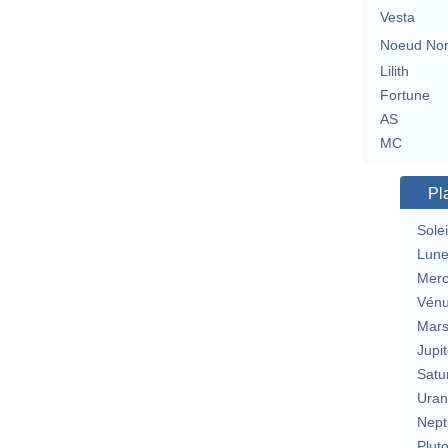
Vesta
Noeud No
Lilith
Fortune
AS
MC
Pl
Solei
Lun
Merc
Vén
Mar
Jupit
Satu
Uran
Nept
Plut