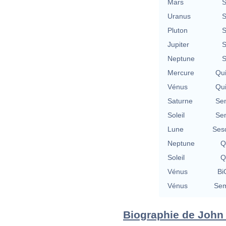
Mars
S
Uranus
S
Pluton
S
Jupiter
S
Neptune
S
Mercure
Qu
Vénus
Qu
Saturne
Se
Soleil
Se
Lune
Ses
Neptune
Q
Soleil
Q
Vénus
Bi
Vénus
Sem
Biographie de John K