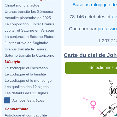
Base astrologique de
Climat mondial actuel
Uranus transite les Gémeaux
78 146 célébrités et
év
Actualité planétaire de 2025
La conjonction Jupiter Uranus
Chercher par
professi
Jupiter et Saturne en Verseau
La conjonction Saturne Pluton
1 207 2
Jupiter arrive en Sagittaire
Uranus transite le Taureau
Carte du ciel de Joh
Saturne transite le Capricorne
Lifestyle
Sélectionnez u
Le zodiaque et l'hésitation
Le zodiaque et la timidité
Le zodiaque et le mensonge
51'
5°
Les qualités des 12 signes
Les défauts des 12 signes
41'
+
Voir tous les articles
3°
10
Compatibilité
Astrologie et compatibilité