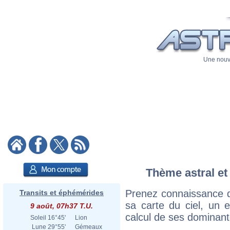
Une nouve
Thème astral et
Prenez connaissance d
Transits et éphémérides
sa carte du ciel, un ex
9 août, 07h37 T.U.
calcul de ses dominant
Soleil
16°45'
Lion
Lune
29°55'
Gémeaux