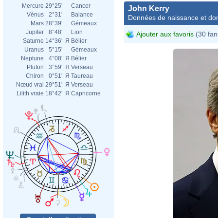
Mercure
29°25'
Cancer
John Kerry
Vénus
2°31'
Balance
Données de naissance et dom
Mars
28°39'
Gémeaux
Jupiter
8°48'
Lion
Ajouter aux favoris
(30 fan
Saturne
14°36'
Я
Bélier
Uranus
5°15'
Gémeaux
Neptune
4°08'
Я
Bélier
Pluton
3°59'
Я
Verseau
Chiron
0°51'
Я
Taureau
Nœud vrai
29°51'
Я
Verseau
Lilith vraie
18°42'
Я
Capricorne