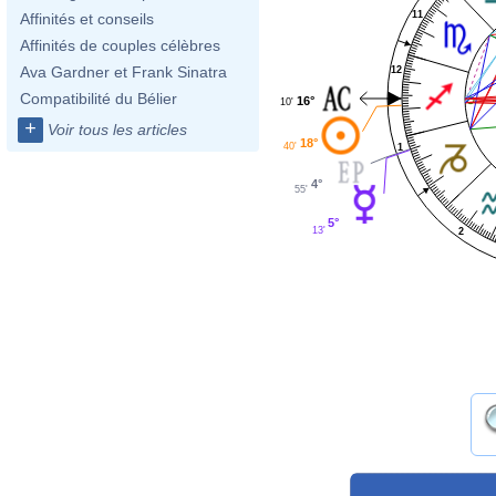
11
Affinités et conseils
Affinités de couples célèbres
Ava Gardner et Frank Sinatra
12
Compatibilité du Bélier
16°
10'
+
Voir tous les articles
18°
40'
1
4°
55'
5°
13'
2