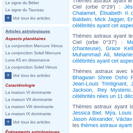
Thèmes astraux ayant le
Le signe du Bélier
Ciel (orbe 0°29') :
Jés
Le signe du Taureau
Chalamet
,
Élisabeth II
+
Voir tous les articles
Baldwin
,
Mick Jagger
,
Em
célébrités ayant cet aspe
Articles astrologiques
Thèmes astraux ayant le
Aspects planétaires
Ciel (orbe 0°37') :
M
La conjonction Mercure Vénus
(chanteuse)
,
Grace Kell
La conjonction Soleil Mercure
Muhammad Ali
,
Melanie
Lune AS en dissonance
célébrités ayant cet aspe
La conjonction Soleil Vénus
Thèmes astraux avec 
+
Voir tous les articles
Bhagwan Shree Osho R
Jean-Louis Trintignant
,
Caractérologie
Jackson
,
Rey Mysterio
La maison VI dominante
célébrités nées un 11 dé
La maison VII dominante
Thèmes astraux ayant 
La maison VIII dominante
Jessica Biel
,
Mýa
,
Louis
La maison IX dominante
Jason Alexander
,
Václav
+
Voir tous les articles
les
thèmes astraux ayant
Évènements astrologiques