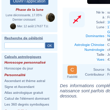
Phase de la lune
Né le :
s
Lune décroissante, 17.05%
à :
F
Dernier croissant
Soleil :
1
Mer. 12 août 17h37 T.U.
Lune :
1
G
Dominantes
:
N
Recherche de célébrité
M
Astrologie Chinoise
:
C
Numérologie
:
c
Taille :
J
Calculs astrologiques
Vues
:
4
Horoscope personnalisé
Horoscope du jour
C
Source :
f
Contributeur :
F
Personnalité
Fiabilité
Ascendant et thème astral
Des informations complé
Signe et Ascendant
naissance sont parfois di
Atlas astrologique gratuit
dessous.
Calcul de l'élément dominant
Les 360 degrés symboliques