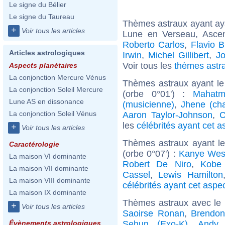
Le signe du Bélier
Le signe du Taureau
Thèmes astraux ayant a
+
Voir tous les articles
Lune en Verseau, Asc
Roberto Carlos
,
Flavio B
Articles astrologiques
Irwin
,
Michel Gillibert
,
Jo
Voir tous les
thèmes astr
Aspects planétaires
La conjonction Mercure Vénus
Thèmes astraux ayant le
La conjonction Soleil Mercure
(orbe 0°01') :
Mahatm
Lune AS en dissonance
(musicienne)
,
Jhene (ch
La conjonction Soleil Vénus
Aaron Taylor-Johnson
,
C
les
célébrités ayant cet a
+
Voir tous les articles
Thèmes astraux ayant l
Caractérologie
(orbe 0°07') :
Kanye Wes
La maison VI dominante
Robert De Niro
,
Kobe 
La maison VII dominante
Cassel
,
Lewis Hamilton
La maison VIII dominante
célébrités ayant cet aspe
La maison IX dominante
Thèmes astraux avec le
+
Voir tous les articles
Saoirse Ronan
,
Brendon
Sehun (Exo-K)
,
Andy 
Évènements astrologiques