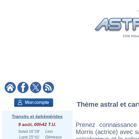
Une nouve
Thème astral et car
Transits et éphémérides
Prenez connaissance
9 août, 00h42 T.U.
Morris (actrice) avec sa
Soleil
16°29'
Lion
Lune
25°41'
Gémeaux
astrologique et le calc