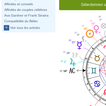
Affinités et conseils
Sélectionnez u
Affinités de couples célèbres
Ava Gardner et Frank Sinatra
28'
7°
Compatibilité du Bélier
32'
12°
33'
+
Voir tous les articles
22°
37'
4°
11
38'
11°
51'
28°
12
48'
1°
14°
57'
1
2
3