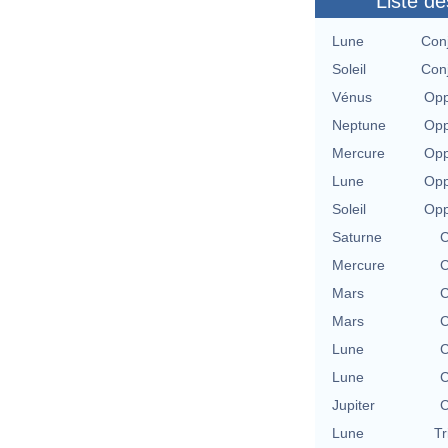
Liste de
Lune
Conj
Soleil
Conj
Vénus
Opp
Neptune
Opp
Mercure
Opp
Lune
Opp
Soleil
Opp
Saturne
C
Mercure
C
Mars
C
Mars
C
Lune
C
Lune
C
Jupiter
C
Lune
Tr