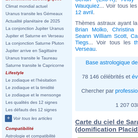
Wauquiez
... Voir tous le
Climat mondial actuel
12 avril
.
Uranus transite les Gémeaux
Actualité planétaire de 2025
Thèmes astraux ayant l
La conjonction Jupiter Uranus
Brian Molko
,
Christina
Seann William Scott
,
Ca
Jupiter et Saturne en Verseau
Tiegs
... Voir tous les
t
La conjonction Saturne Pluton
Verseau
.
Jupiter arrive en Sagittaire
Uranus transite le Taureau
Base astrologique de
Saturne transite le Capricorne
Lifestyle
78 146 célébrités et
év
Le zodiaque et l'hésitation
Le zodiaque et la timidité
Chercher par
professi
Le zodiaque et le mensonge
Les qualités des 12 signes
1 207 0
Les défauts des 12 signes
+
Voir tous les articles
Carte du ciel de Sar
(domification Placi
Compatibilité
Astrologie et compatibilité