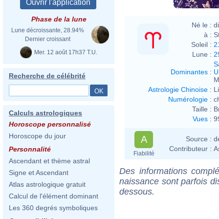
Phase de la lune
Né le :
d
Lune décroissante, 28.94%
à :
S
Dernier croissant
Soleil :
2
Mer. 12 août 17h37 T.U.
Lune :
2
S
Dominantes
:
U
Recherche de célébrité
M
Astrologie Chinoise
:
L
Numérologie
:
c
Taille :
B
Calculs astrologiques
Vues
:
9
Horoscope personnalisé
Horoscope du jour
A
Source :
d
Contributeur :
A
Personnalité
Fiabilité
Ascendant et thème astral
Des informations complé
Signe et Ascendant
naissance sont parfois di
Atlas astrologique gratuit
dessous.
Calcul de l'élément dominant
Les 360 degrés symboliques