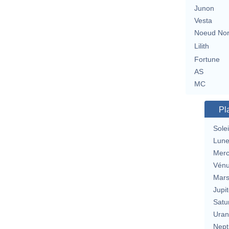
Junon
Vesta
Noeud No
Lilith
Fortune
AS
MC
Pl
Solei
Lun
Merc
Vén
Mar
Jupit
Satu
Uran
Nept