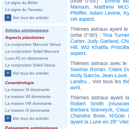
(orbe 0°05') :
Emma Wa
Le signe du Bélier
Manson
,
Matthew McC
Le signe du Taureau
Pfeiffer
,
Adam Levine
,
Ky
+
Voir tous les articles
cet aspect
.
Thèmes astraux ayant le
Articles astrologiques
(orbe 0°30') :
Tina Turner
Aspects planétaires
Carter
,
Judy Garland
,
Cha
La conjonction Mercure Vénus
Hill
,
Wiz Khalifa
,
Priscill
La conjonction Soleil Mercure
aspect
.
Lune AS en dissonance
Thèmes astraux avec le
La conjonction Soleil Vénus
Saoirse Ronan
,
Claire D
+
Voir tous les articles
Andy García
,
Jean-Louis
Landru
... Voir tous les
th
Caractérologie
avril
.
La maison VI dominante
La maison VII dominante
Thèmes astraux ayant l
Robert Smith (musicie
La maison VIII dominante
Barbara Stanwyck
,
Claud
La maison IX dominante
Chandra Bose
,
N'Golo 
+
Voir tous les articles
ayant la Lune en 29° Vie
Évènements astrologiques