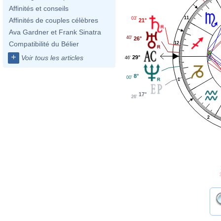
Affinités et conseils
11
03'
Affinités de couples célèbres
21°
Ava Gardner et Frank Sinatra
40'
26°
Compatibilité du Bélier
12
+
Voir tous les articles
29°
46'
8°
00'
1
17°
26'
2