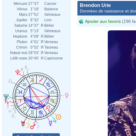
Mercure
27°37'
Cancer
Brendon Urie
Vénus
1°19'
Balance
Données de naissance et dom
Mars
27°51'
Gémeaux
Jupiter
8°32'
Lion
Ajouter aux favoris
(196 fa
Saturne
14°37'
Я
Bélier
Uranus
5°13'
Gémeaux
Neptune
4°09'
Я
Bélier
Pluton
4°01'
Я
Verseau
Chiron
0°52'
Я
Taureau
Nœud vrai
29°53'
Я
Verseau
Lilith vraie
20°45'
Я
Capricorne