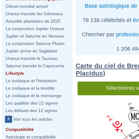
Base astrologique de 
Climat mondial actuel
Uranus transite les Gémeaux
78 138 célébrités et
év
Actualité planétaire de 2025
La conjonction Jupiter Uranus
Chercher par
professi
Jupiter et Saturne en Verseau
La conjonction Saturne Pluton
1 206 4
Jupiter arrive en Sagittaire
Uranus transite le Taureau
Carte du ciel de Br
Saturne transite le Capricorne
Placidus)
Lifestyle
Le zodiaque et l'hésitation
Sélectionnez u
Le zodiaque et la timidité
Le zodiaque et le mensonge
Les qualités des 12 signes
27'
20°
Les défauts des 12 signes
04'
+
Voir tous les articles
9°
Compatibilité
Astrologie et compatibilité
10