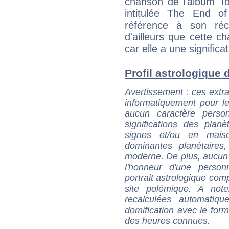
chanson de l'album To
intitulée The End of
référence à son réc
d'ailleurs que cette c
car elle a une significa
Profil astrologique d
Avertissement
: ces extra
informatiquement pour le
aucun caractère perso
significations des pla
signes et/ou en maiso
dominantes planétaires,
moderne. De plus, aucun a
l'honneur d'une personn
portrait astrologique com
site polémique. A note
recalculées automatiq
domification avec le form
des heures connues.