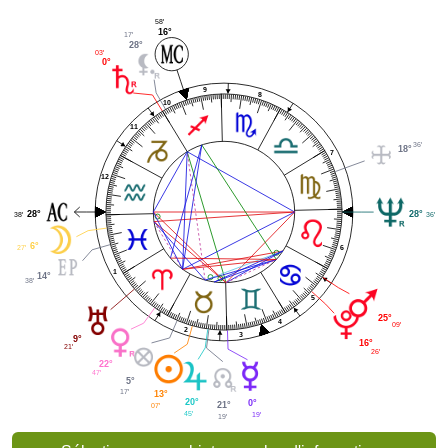
58'
16°
17'
28°
03'
0°
9
8
10
11
36'
18°
7
12
28°
28°
38'
36'
6°
27'
6
1
14°
38'
5
25°
4
09'
2
3
9°
16°
21'
26'
22°
47'
5°
17'
13°
20°
0°
21°
07'
45'
19'
19'