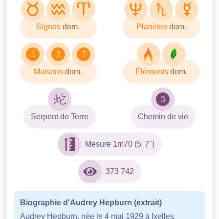
Signes
dom.
Planètes
dom.
1
2
7
Maisons
dom.
Éléments
dom.
3
Serpent de Terre
Chemin de vie
Mesure
1m70
(5' 7")
373 742
Biographie d'Audrey Hepburn (extrait)
Audrey Hepburn, née le 4 mai 1929 à Ixelles