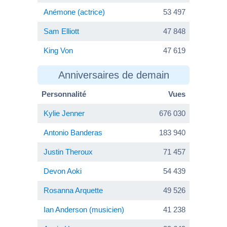
Anémone (actrice)
53 497
Sam Elliott
47 848
King Von
47 619
Anniversaires de demain
Personnalité
Vues
Kylie Jenner
676 030
Antonio Banderas
183 940
Justin Theroux
71 457
Devon Aoki
54 439
Rosanna Arquette
49 526
Ian Anderson (musicien)
41 238