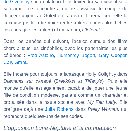
de Givenchy
sur un plateau. Elle deviendra sa muse, il sera
son ami. Une rencontre à mettre aussi sur le compte de
Jupiter conjoint au Soleil en Taureau. Il créera pour elle la
fameuse petite robe noire (entre autres tenues plus belles
les unes que les autres) et un parfum,
L'Interdit
.
Dans les années qui suivent, l'actrice cumule des films
chers à tous les cinéphiles, avec les partenaires les plus
célèbres :
Fred Astaire
,
Humphrey Bogart
,
Gary Cooper
,
Cary Grant
...
Elle incarne pour toujours la fantasque Holly Golightly dans
Diamants sur canapé
(
Breakfast at Tiffany's
). Puis elle
montre qu'elle est également capable de jouer une jeune
fille de condition modeste, parlant comme un charretier et
propulsée dans la haute société avec
My Fair Lady
. Elle
préfigure déjà une
Julia Roberts
dans
Pretty Woman
, qui
reprendra quelques-uns de ses codes.
L'opposition Lune-Neptune et la compassion