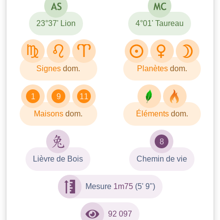
23°37' Lion
4°01' Taureau
Signes
dom.
Planètes
dom.
1
9
11
Maisons
dom.
Éléments
dom.
8
Lièvre de Bois
Chemin de vie
Mesure
1m75
(5' 9")
92 097