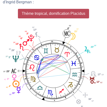
d'Ingrid Bergman :
Thème tropical, domification Placidus
01'
52'
4°
33'
17°
04'
25°
3°
15'
6°
10
14'
13°
58'
25°
9
36'
11
29°
27'
1°
8
12
7
23°
37'
17°
13'
1
6
0°
41'
12°
51'
2
4°
40'
5
18°
05'
3
16°
4
12'
2°