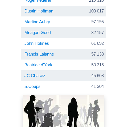
Roger Federer
219 310
Dustin Hoffman
103 017
Martine Aubry
97 195
Meagan Good
82 157
John Holmes
61 692
Francis Lalanne
57 138
Beatrice d'York
53 315
JC Chasez
45 608
S.Coups
41 304