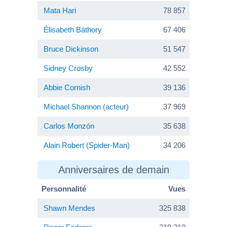
Mata Hari
78 857
Élisabeth Báthory
67 406
Bruce Dickinson
51 547
Sidney Crosby
42 552
Abbie Cornish
39 136
Michael Shannon (acteur)
37 969
Carlos Monzón
35 638
Alain Robert (Spider-Man)
34 206
Anniversaires de demain
Personnalité
Vues
Shawn Mendes
325 838