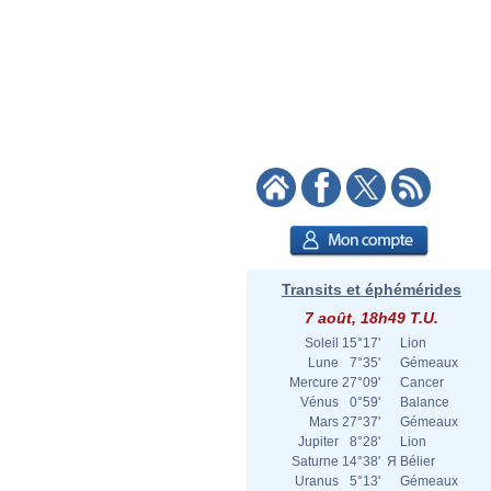
Transits et éphémérides
7 août, 18h49 T.U.
Soleil
15°17'
Lion
Lune
7°35'
Gémeaux
Mercure
27°09'
Cancer
Vénus
0°59'
Balance
Mars
27°37'
Gémeaux
Jupiter
8°28'
Lion
Saturne
14°38'
Я
Bélier
Uranus
5°13'
Gémeaux