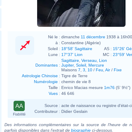
Né le :
dimanche
11 décembre
1938 à 16h0
à :
Constantine (Algérie)
Soleil :
18°58' Sagittaire
AS :
15°26' G
Lune :
17°37' Lion
MC :
23°59' Ve
Sagittaire
,
Verseau
,
Lion
Dominantes
:
Jupiter
,
Soleil
,
Mercure
Maisons
7
,
3
,
10
/
Feu
,
Air
/
Fixe
Astrologie Chinoise
:
Tigre de Terre
Numérologie
:
chemin de vie 8
Taille :
Enrico Macias mesure
1m76
(5' 9½")
Vues
:
46 646
AA
Source :
acte de naissance ou registre d'état-ci
Contributeur :
Didier Geslain
Fiabilité
Des informations complémentaires sur la source de l'heure de n
parfois disponibles dans l'extrait de
biographie
ci-dessous.