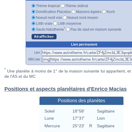
Thème tropical
Thème sidéral
Domification Placidus
Maisons égales
Koch
Noeud nord vrai
Noeud nord moyen
Lilith vraie
Lilith moyenne
*
Sauts Astrotheme
Pas de saut en maison suivante
Lien permanent
Lien
BBCode
*
Une planète à moins de 1° de la maison suivante lui appartient, et 
de l'AS et du MC
Positions et aspects planétaires d'Enrico Macias
Positions des planètes
Soleil
18°58'
Sagittaire
Lune
17°37'
Lion
Mercure
25°23'
Я
Sagittaire