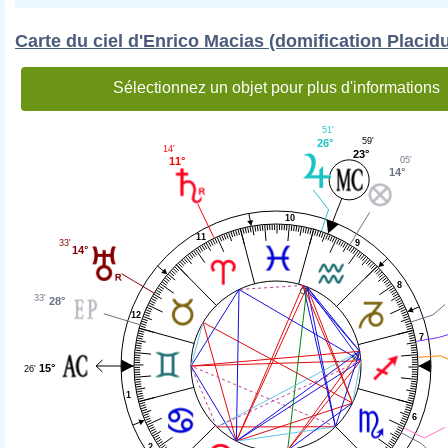
Carte du ciel d'Enrico Macias (domification Placid
Sélectionnez un objet pour plus d'informations
51'
59'
26°
14'
23°
11°
05'
14°
10
11
9
33'
14°
8
33'
28°
12
7
15°
26'
1
6
2