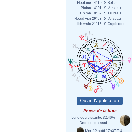
Neptune
4°10'
Я
Bélier
Pluton
4°01'
Я
Verseau
Chiron
0°52'
Я
Taureau
Nœud vrai
29°53'
Я
Verseau
Lilith vraie
21°15'
Я
Capricorne
Phase de la lune
Lune décroissante, 32.46%
Dernier croissant
Mer. 12 août 17h37 T.U.