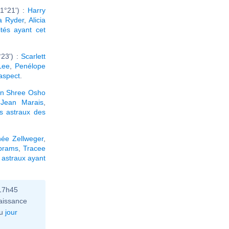
1°21') :
Harry
a Ryder
,
Alicia
ités ayant cet
23') :
Scarlett
Lee
,
Penélope
 aspect
.
n Shree Osho
,
Jean Marais
,
s astraux des
ée Zellweger
,
brams
,
Tracee
astraux ayant
 17h45
aissance
u
jour