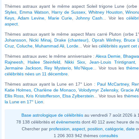
Thèmes astraux ayant le même aspect Soleil trigone Lune (orbe 
Styles
,
Emma Watson
,
Harry de Sussex
,
Whitney Houston
,
Winon
Keys
,
Adam Levine
,
Marie Curie
,
Johnny Cash
... Voir les
célébr
aspect
.
Thèmes astraux ayant le même aspect Mars carré Pluton (orbe 1°
Johansson
,
Nicki Minaj
,
Drake (chanteur)
,
Oprah Winfrey
,
Bruce 
Cruz
,
Coluche
,
Muhammad Ali
,
Lorde
... Voir les
célébrités ayant cet
Thèmes astraux avec le même anniversaire :
Alexa Demie
,
Bhagwa
Rajneesh
,
Hailee Steinfeld
,
Nikki Sixx
,
Jean-Louis Trintignant
Jermaine Jackson
,
Rey Mysterio
,
Mo'Nique
... Voir tous les
thème
célébrités nées un 11 décembre
.
Thèmes astraux ayant la Lune en 17° Lion :
Paul McCartney
,
Ren
Katie Holmes
,
Charlène de Monaco
,
Volodymyr Zelensky
,
Gracie A
Ellis Ross
,
Kris Kristofferson
,
Elsa Zylberstein
... Voir tous les
thèmes 
la Lune en 17° Lion
.
Base astrologique de célébrités
au vendredi 7 août 2026 à
78 138 célébrités et
évènements
dont 40 112 avec heure de n
Chercher par
profession
,
aspect
,
position
,
catégorie
,
date
o
1 206 303 942 thèmes
consultés