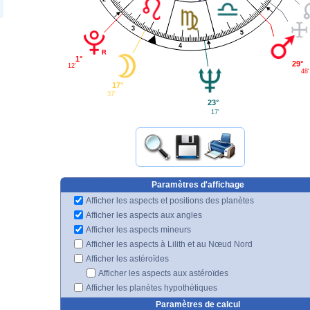
3
5
4
1°
29°
12'
48'
17°
37'
23°
17'
Paramètres d'affichage
Afficher les aspects et positions des planètes
Afficher les aspects aux angles
Afficher les aspects mineurs
Afficher les aspects à Lilith et au Nœud Nord
Afficher les astéroïdes
Afficher les aspects aux astéroïdes
Afficher les planètes hypothétiques
Paramètres de calcul