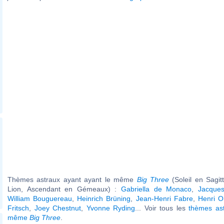
Thèmes astraux ayant ayant le même
Big Three
(Soleil en Sagit
Lion, Ascendant en Gémeaux) :
Gabriella de Monaco
,
Jacque
William Bouguereau
,
Heinrich Brüning
,
Jean-Henri Fabre
,
Henri Or
Fritsch
,
Joey Chestnut
,
Yvonne Ryding
... Voir tous les
thèmes ast
même
Big Three
.