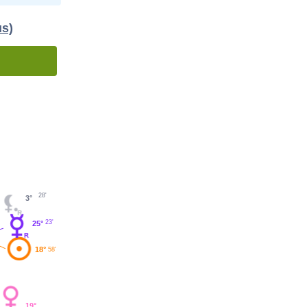
us)
28'
3°
23'
25°
18°
58'
19°