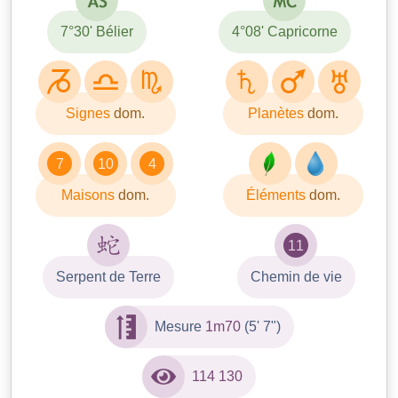
7°30' Bélier
4°08' Capricorne
Signes
dom.
Planètes
dom.
7
10
4
Maisons
dom.
Éléments
dom.
11
Serpent de Terre
Chemin de vie
Mesure
1m70
(5' 7")
114 130