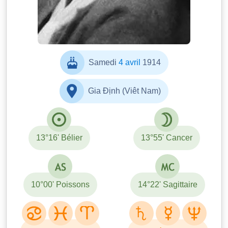
Samedi
4 avril
1914
Gia Định (Viêt Nam)
13°16' Bélier
13°55' Cancer
10°00' Poissons
14°22' Sagittaire