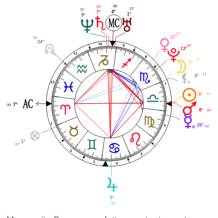
08'
39'
33'
38'
4°
7°
1°
9°
32'
22°
58'
24°
10
42'
9
13°
11
8
22'
2°
11'
0°
12
7
51'
8°
7°
30'
8°
06'
1
26°
6
04'
1°
01'
2
5
3
4
9°
42'