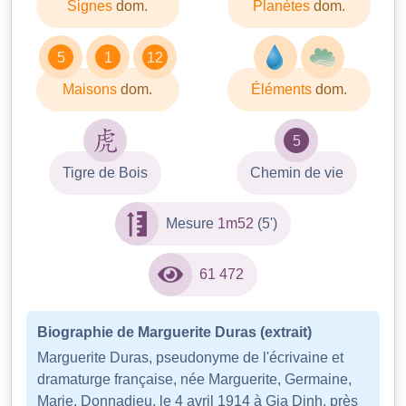
Signes
dom.
Planètes
dom.
5
1
12
Maisons
dom.
Éléments
dom.
5
Tigre de Bois
Chemin de vie
Mesure
1m52
(5')
61 472
Biographie de Marguerite Duras (extrait)
Marguerite Duras, pseudonyme de l'écrivaine et
dramaturge française, née Marguerite, Germaine,
Marie, Donnadieu, le 4 avril 1914 à Gia Dinh, près