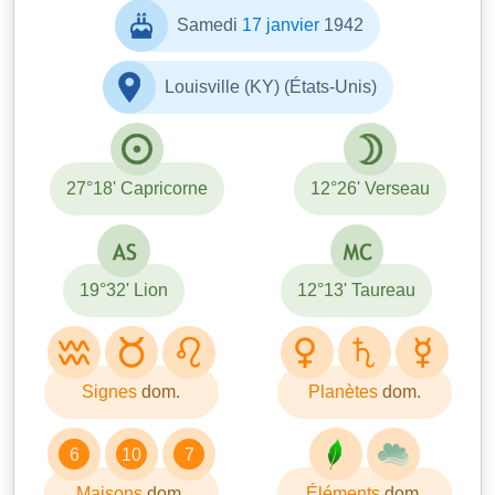
Samedi
17 janvier
1942
Louisville (KY) (États-Unis)
27°18' Capricorne
12°26' Verseau
19°32' Lion
12°13' Taureau
Signes
dom.
Planètes
dom.
6
10
7
Maisons
dom.
Éléments
dom.