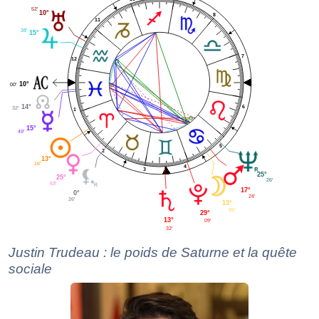
52'
10°
8
11
38'
15°
7
12
10°
00'
14°
6
32'
1
15°
49'
5
2
13°
16'
4
3
25°
25°
26'
53'
17°
0°
24'
26'
13°
55'
29°
13°
09'
32'
Justin Trudeau : le poids de Saturne et la quête
sociale