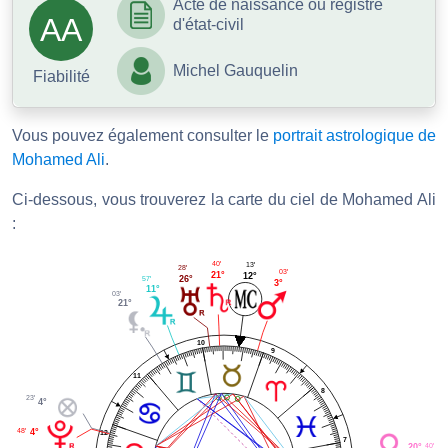
Acte de naissance ou registre
AA
d'état-civil
Michel Gauquelin
Fiabilité
Vous pouvez également consulter le
portrait astrologique de
Mohamed Ali
.
Ci-dessous, vous trouverez la carte du ciel de Mohamed Ali
:
40'
13'
28'
03'
21°
12°
26°
57'
3°
11°
03'
21°
10
9
11
8
23'
4°
48'
4°
12
7
40'
20°