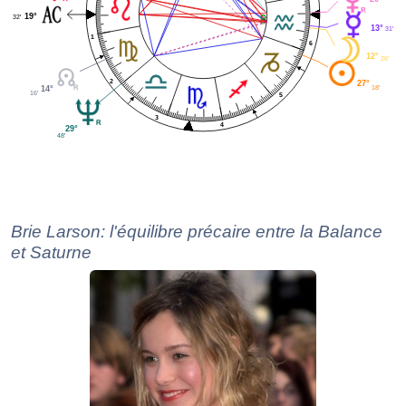
19°
32'
13°
31'
1
6
12°
26'
2
27°
18'
14°
16'
5
3
4
29°
48'
Brie Larson: l'équilibre précaire entre la Balance
et Saturne