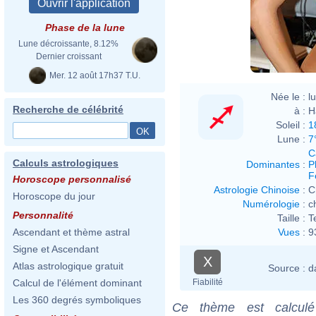
Phase de la lune
Lune décroissante, 8.12%
Dernier croissant
Mer. 12 août 17h37 T.U.
Née le :
l
Recherche de célébrité
à :
H
Soleil :
1
Lune :
7
C
Calculs astrologiques
Dominantes
:
P
F
Horoscope personnalisé
Astrologie Chinoise
:
C
Horoscope du jour
Numérologie
:
c
Personnalité
Taille :
T
Vues
:
9
Ascendant et thème astral
Signe et Ascendant
X
Atlas astrologique gratuit
Source :
d
Fiabilité
Calcul de l'élément dominant
Les 360 degrés symboliques
Ce thème est calculé 