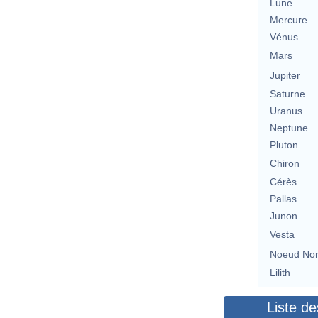
Lune
Mercure
Vénus
Mars
Jupiter
Saturne
Uranus
Neptune
Pluton
Chiron
Cérès
Pallas
Junon
Vesta
Noeud No
Lilith
Liste de