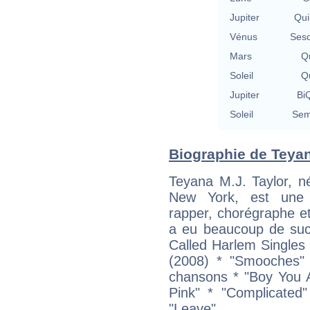
Jupiter
Qui
Vénus
Sesq
Mars
Qu
Soleil
Qu
Jupiter
BiQ
Soleil
Sem
Biographie de Teyana
Teyana M.J. Taylor, 
New York, est une c
rapper, chorégraphe e
a eu beaucoup de suc
Called Harlem Singles
(2008) * "Smooches" (
chansons * "Boy You 
Pink" * "Complicated
"Leave"