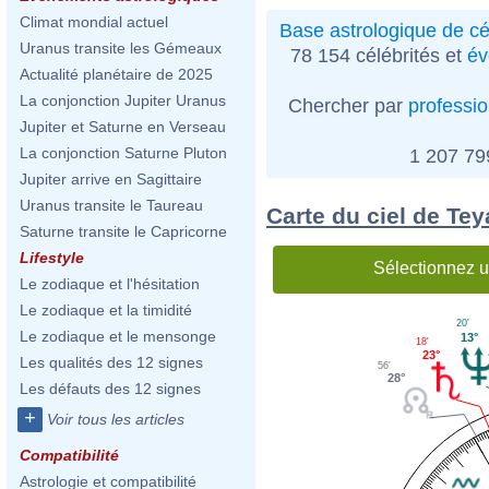
Climat mondial actuel
Base astrologique de cé
Uranus transite les Gémeaux
78 154 célébrités et
év
Actualité planétaire de 2025
La conjonction Jupiter Uranus
Chercher par
professi
Jupiter et Saturne en Verseau
La conjonction Saturne Pluton
1 207 7
Jupiter arrive en Sagittaire
Uranus transite le Taureau
Carte du ciel de Tey
Saturne transite le Capricorne
Lifestyle
Sélectionnez u
Le zodiaque et l'hésitation
Le zodiaque et la timidité
20'
Le zodiaque et le mensonge
13°
18'
23°
Les qualités des 12 signes
56'
28°
Les défauts des 12 signes
+
Voir tous les articles
Compatibilité
Astrologie et compatibilité