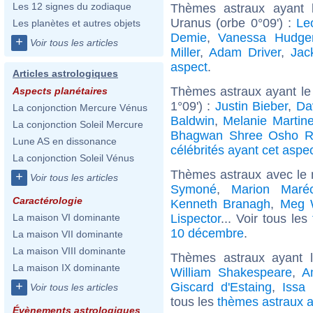
Les 12 signes du zodiaque
Thèmes astraux ayant 
Uranus (orbe 0°09') :
Le
Les planètes et autres objets
Demie
,
Vanessa Hudge
+
Voir tous les articles
Miller
,
Adam Driver
,
Jac
aspect
.
Articles astrologiques
Thèmes astraux ayant le
Aspects planétaires
1°09') :
Justin Bieber
,
Da
La conjonction Mercure Vénus
Baldwin
,
Melanie Martin
La conjonction Soleil Mercure
Bhagwan Shree Osho R
Lune AS en dissonance
célébrités ayant cet aspe
La conjonction Soleil Vénus
Thèmes astraux avec le
+
Voir tous les articles
Symoné
,
Marion Maréc
Caractérologie
Kenneth Branagh
,
Meg 
Lispector
... Voir tous les
La maison VI dominante
10 décembre
.
La maison VII dominante
La maison VIII dominante
Thèmes astraux ayant 
La maison IX dominante
William Shakespeare
,
A
+
Giscard d'Estaing
,
Issa
Voir tous les articles
tous les
thèmes astraux a
Évènements astrologiques