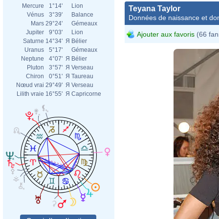
Mercure
1°14'
Lion
Teyana Taylor
Vénus
3°39'
Balance
Données de naissance et dom
Mars
29°24'
Gémeaux
Jupiter
9°03'
Lion
Ajouter aux favoris
(66 fan
Saturne
14°34'
Я
Bélier
Uranus
5°17'
Gémeaux
Neptune
4°07'
Я
Bélier
Pluton
3°57'
Я
Verseau
Chiron
0°51'
Я
Taureau
Nœud vrai
29°49'
Я
Verseau
Lilith vraie
16°55'
Я
Capricorne