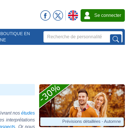
Se connecter
BOUTIQUE EN
GNE
livrant nos
études
s interprétations
Prévisions détaillées - Automne
aspects
. Or nous