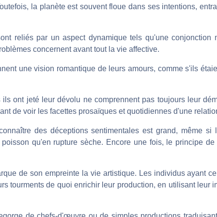
utefois, la planète est souvent floue dans ses intentions, entr
nt reliés par un aspect dynamique tels qu'une conjonction 
roblèmes concernent avant tout la vie affective.
nnent une vision romantique de leurs amours, comme s'ils étaie
ils ont jeté leur dévolu ne comprennent pas toujours leur déma
sant de voir les facettes prosaïques et quotidiennes d'une relatio
connaître des déceptions sentimentales est grand, même si l
poisson qu'en rupture sèche. Encore une fois, le principe de l
marque de son empreinte la vie artistique. Les individus ayant c
s tourments de quoi enrichir leur production, en utilisant leur i
 regorge de chefs-d'œuvre ou de simples productions traduisant 