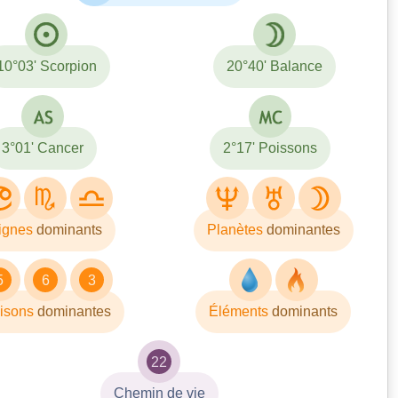
10°03' Scorpion
20°40' Balance
3°01' Cancer
2°17' Poissons
ignes
dominants
Planètes
dominantes
5
6
3
isons
dominantes
Éléments
dominants
22
Chemin de vie