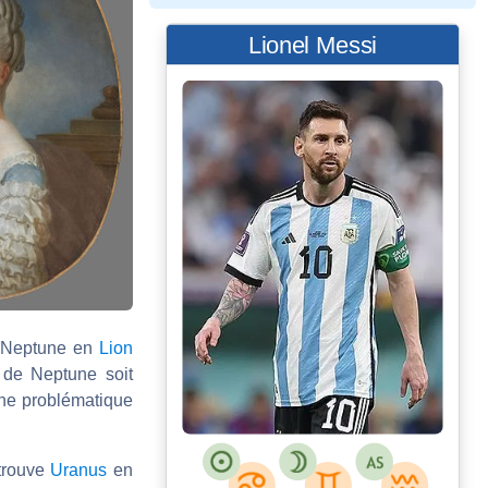
Lionel Messi
c Neptune en
Lion
n de Neptune soit
 une problématique
trouve
Uranus
en