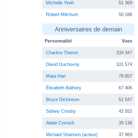
Michelle Yeoh
51 369
Robert Mitchum
50 188
Anniversaires de demain
Personnalité
Vues
Charlize Theron
334 347
David Duchovny
101 574
Mata Hari
78 857
Élisabeth Báthory
67 406
Bruce Dickinson
51 547
Sidney Crosby
42 552
Abbie Cornish
39 136
Michael Shannon (acteur)
37 969