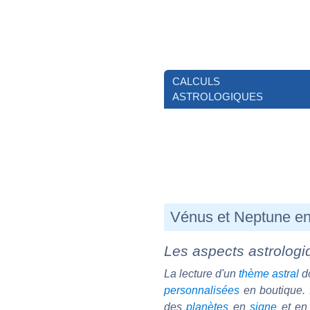
CALCULS
ASTROLOGIQUES
Vénus et Neptune en
Les aspects astrologiq
La lecture d'un
thème astral
do
personnalisées
en boutique. I
des
planètes
en
signe
et e