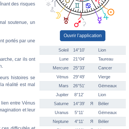
aînant des risques
mal soutenue, un
Ouvrir l'application
nt portés par une
Soleil
14°10'
Lion
Lune
21°04'
Taureau
rche, car ils ont
n.
Mercure
25°33'
Cancer
Vénus
29°49'
Vierge
eurs histoires se
a réalité est mal
Mars
26°51'
Gémeaux
Jupiter
8°12'
Lion
e lien entre Vénus
Saturne
14°39'
Я
Bélier
magination et leur
Uranus
5°11'
Gémeaux
Neptune
4°11'
Я
Bélier
ces difficultés et