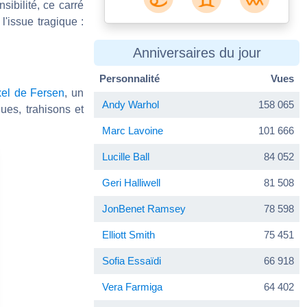
sibilité, ce carré
'issue tragique :
Anniversaires du jour
Personnalité
Vues
el de Fersen
, un
Andy Warhol
158 065
ues, trahisons et
Marc Lavoine
101 666
Lucille Ball
84 052
Geri Halliwell
81 508
JonBenet Ramsey
78 598
Elliott Smith
75 451
Sofia Essaïdi
66 918
Vera Farmiga
64 402