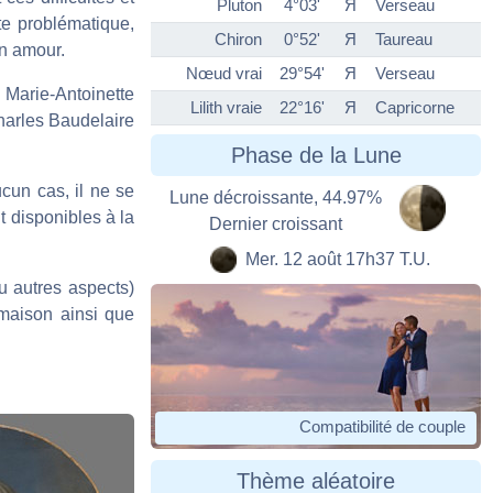
Pluton
4°03'
Я
Verseau
te problématique,
Chiron
0°52'
Я
Taureau
en amour.
Nœud vrai
29°54'
Я
Verseau
Marie-Antoinette
Lilith vraie
22°16'
Я
Capricorne
Charles Baudelaire
Phase de la Lune
ucun cas, il ne se
Lune décroissante, 44.97%
t disponibles à la
Dernier croissant
Mer. 12 août 17h37 T.U.
u autres aspects)
 maison ainsi que
Compatibilité de couple
Thème aléatoire