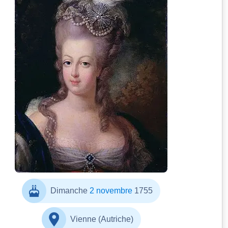
Jean-Baptiste André Gautier-
Dagoty
Dimanche
2 novembre
1755
Vienne (Autriche)