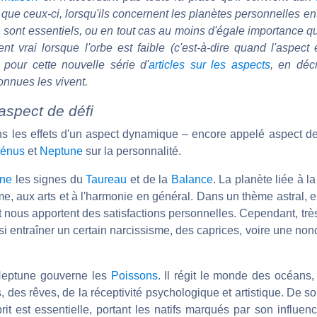
que ceux-ci, lorsqu'ils concernent les planètes personnelles ent
, sont essentiels, ou en tout cas au moins d'égale importance 
ent vrai lorsque l'orbe est faible (c'est-à-dire quand l'aspect
 pour cette nouvelle série d'
articles sur les aspects
, en déc
nnues les vivent.
aspect de défi
ns les effets d'un aspect dynamique – encore appelé aspect de 
énus
et
Neptune
sur la personnalité.
rne
les signes du
Taureau
et de la
Balance
. La planète liée à la
sme, aux arts et à l'harmonie en général. Dans un thème astral, e
 nous apportent des satisfactions personnelles. Cependant, très
i entraîner un certain narcissisme, des caprices, voire une no
 Neptune gouverne les
Poissons
. Il régit le monde des océans,
, des rêves, de la réceptivité psychologique et artistique. De so
t est essentielle, portant les natifs marqués par son influen