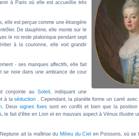
enir à Paris où elle est accueillie très
is, elle est perçue comme une étrangère
ontrôler. De dauphine, elle monte sur le
vec le roi reste platonique pendant sept
itier à la couronne, elle voit grandir
ment - ses manques affectifs, elle fait
t se noie dans une ambiance de cour
t conjointe au
Soleil
, indiquant une
et à la
séduction
. Cependant, la planète forme un carré ave
n
. Deux
signes fixes
sont en conflit et bien que la positio
, le fait d'être en Lion et en mauvais aspect à Vénus illustre
 Neptune ait la maîtrise du
Milieu du Ciel
en Poissons, où se 