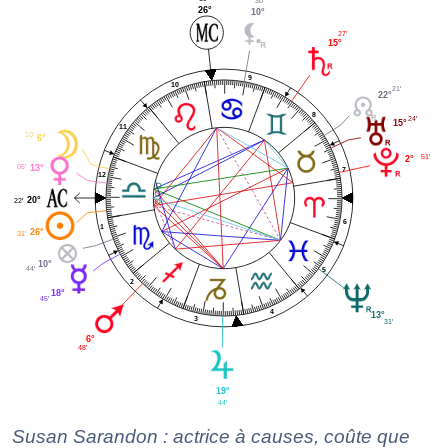
30'
26°
10°
27'
15°
9
10
21'
22°
8
24'
15°
11
10'
6°
51'
2°
05'
13°
7
12
20°
22'
6
1
26°
31'
10°
44'
5
2
18°
45'
4
13°
3
31'
6°
48'
19°
44'
Susan Sarandon : actrice à causes, coûte que