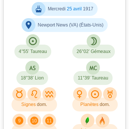
Mercredi
25 avril
1917
Newport News (VA) (États-Unis)
4°55' Taureau
26°02' Gémeaux
18°38' Lion
11°39' Taureau
Signes
dom.
Planètes
dom.
9
10
11