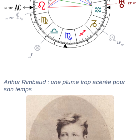
16'
23°
18°
38'
1
6
26°
30'
2
5
13°
3
02'
4
9°
45'
Arthur Rimbaud : une plume trop acérée pour
son temps