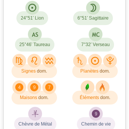
24°51' Lion
6°51' Sagittaire
25°46' Taureau
7°32' Verseau
Signes
dom.
Planètes
dom.
4
9
7
Maisons
dom.
Éléments
dom.
9
Chèvre de Métal
Chemin de vie