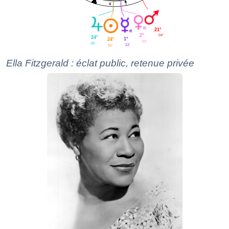
4
21°
04'
2°
24°
1°
24°
01'
35'
22'
51'
Ella Fitzgerald : éclat public, retenue privée