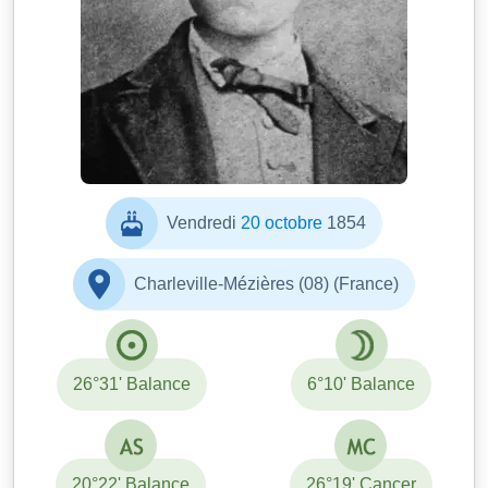
Étienne Carjat
Vendredi
20 octobre
1854
Charleville-Mézières (08) (France)
26°31' Balance
6°10' Balance
20°22' Balance
26°19' Cancer