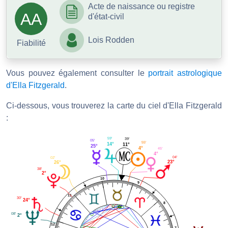
Acte de naissance ou registre
AA
d'état-civil
Lois Rodden
Fiabilité
Vous pouvez également consulter le
portrait astrologique
d'Ella Fitzgerald
.
Ci-dessous, vous trouverez la carte du ciel d'Ella Fitzgerald
:
59'
39'
05'
55'
14°
11°
25°
4°
45'
4°
04'
02'
23°
26°
38'
2°
10
9
11
30'
24°
8
08'
2°
12
7