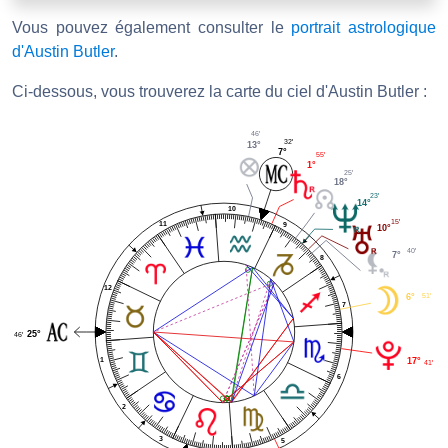
Vous pouvez également consulter le
portrait astrologique
d'Austin Butler
.
Ci-dessous, vous trouverez la carte du ciel d'Austin Butler :
46'
32'
13°
7°
55'
1°
25'
18°
23'
14°
10
15'
11
9
10°
40'
7°
8
12
51'
6°
7
25°
46'
1
17°
41'
6
2
3
5