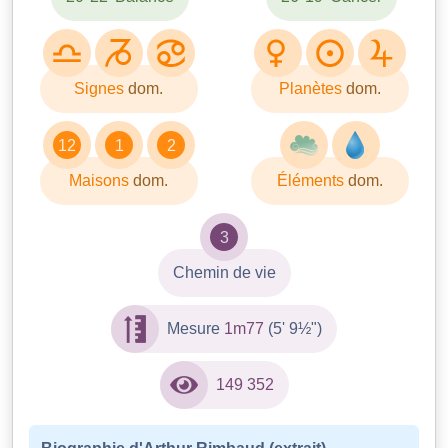
Signes
dom.
Planètes
dom.
12
1
2
Maisons
dom.
Éléments
dom.
3
Chemin de vie
Mesure
1m77
(5' 9½")
149 352