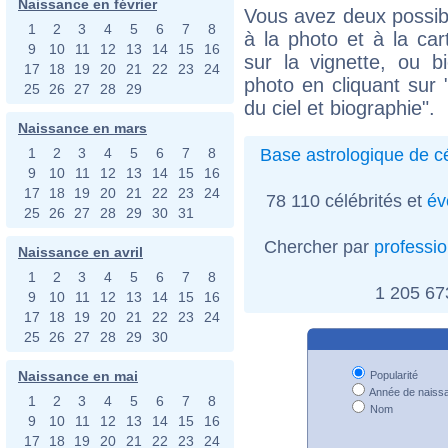
Naissance en février
Vous avez deux possibi
1
2
3
4
5
6
7
8
à la photo et à la car
9
10
11
12
13
14
15
16
sur la vignette, ou 
17
18
19
20
21
22
23
24
photo en cliquant sur 
25
26
27
28
29
du ciel et biographie".
Naissance en mars
Base astrologique de cé
1
2
3
4
5
6
7
8
9
10
11
12
13
14
15
16
17
18
19
20
21
22
23
24
78 110 célébrités et
év
25
26
27
28
29
30
31
Chercher par
professi
Naissance en avril
1
2
3
4
5
6
7
8
1 205 6
9
10
11
12
13
14
15
16
17
18
19
20
21
22
23
24
25
26
27
28
29
30
Naissance en mai
Popularité
Année de naiss
1
2
3
4
5
6
7
8
Nom
9
10
11
12
13
14
15
16
17
18
19
20
21
22
23
24