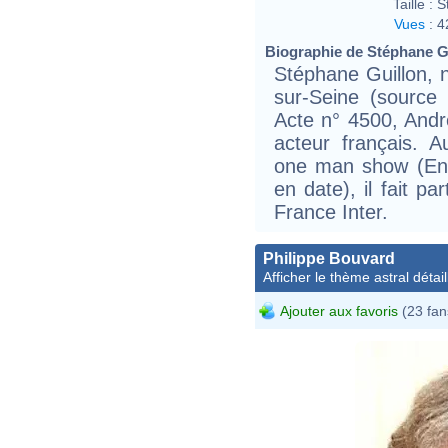
Taille :
S
Vues
:
4
Biographie de Stéphane Gui
Stéphane Guillon, 
sur-Seine (source
Acte n° 4500, Andr
acteur français. A
one man show (En 
en date), il fait pa
France Inter.
Philippe Bouvard
Afficher le thème astral détail
Ajouter aux favoris
(23 fan