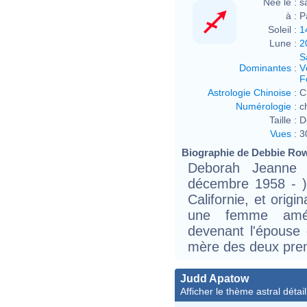
Née le :
s
à :
P
Soleil :
1
Lune :
2
S
Dominantes
:
V
F
Astrologie Chinoise
:
C
Numérologie
:
c
Taille :
D
Vues
:
3
Biographie de Debbie Rowe
Deborah Jeanne
décembre 1958 - )
Californie, et origi
une femme amér
devenant l'épouse
mère des deux prem
Judd Apatow
Afficher le thème astral détail