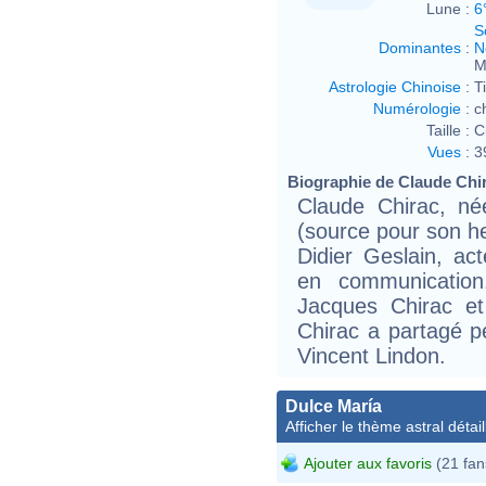
Lune :
6
S
Dominantes
:
N
M
Astrologie Chinoise
:
T
Numérologie
:
c
Taille :
C
Vues
:
3
Biographie de Claude Chira
Claude Chirac, n
(source pour son h
Didier Geslain, act
en communication.
Jacques Chirac et
Chirac a partagé p
Vincent Lindon.
Dulce María
Afficher le thème astral détail
Ajouter aux favoris
(21 fan