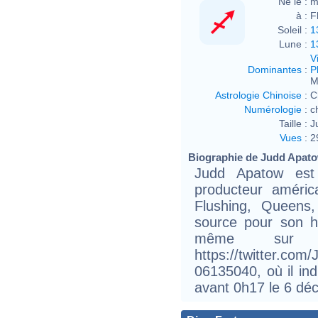
Né le :
m
à :
F
Soleil :
1
Lune :
1
V
Dominantes
:
P
M
Astrologie Chinoise
:
C
Numérologie
:
c
Taille :
J
Vues
:
2
Biographie de Judd Apatow
Judd Apatow est 
producteur améri
Flushing, Queens
source pour son h
même sur s
https://twitter.co
06135040, où il in
avant 0h17 le 6 dé