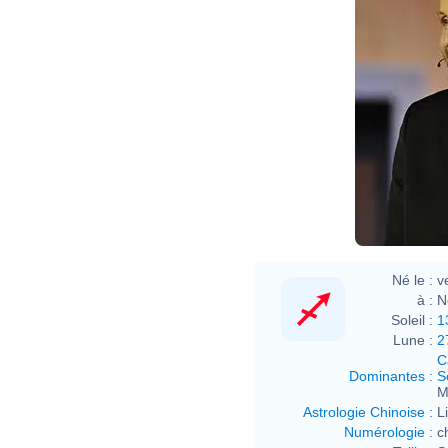
Mont
Stép
Né le :
v
à :
N
Soleil :
1
Lune :
2
C
Dominantes
:
S
M
Astrologie Chinoise
:
L
Numérologie
:
c