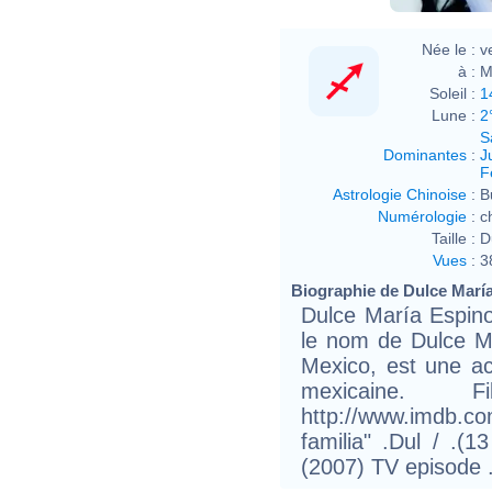
Née le :
v
à :
M
Soleil :
1
Lune :
2
S
Dominantes
:
J
F
Astrologie Chinoise
:
B
Numérologie
:
c
Taille :
D
Vues
:
3
Biographie de Dulce María 
Dulce María Espin
le nom de Dulce M
Mexico, est une ac
mexicaine. F
http://www.imdb.c
familia" .Dul / .(
(2007) TV episode 