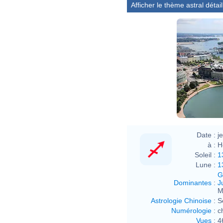
Afficher le thème astral détail
Date :
j
à :
H
Soleil :
1
Lune :
1
G
Dominantes
:
J
M
Astrologie Chinoise
:
S
Numérologie
:
c
Vues
:
4