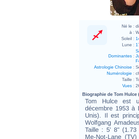
Né le :
d
à :
W
Soleil :
1
Lune :
1
S
Dominantes
:
J
F
Astrologie Chinoise
:
S
Numérologie
:
c
Taille :
T
Vues
:
2
Biographie de Tom Hulce (
Tom Hulce est u
décembre 1953 à Dé
Unis). Il est prin
Wolfgang Amadeus
Taille : 5' 8" (1.7
Me-Not-Lane (TV)