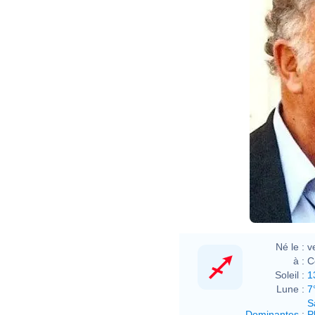
Né le :
v
à :
C
Soleil :
1
Lune :
7
S
Dominantes
:
P