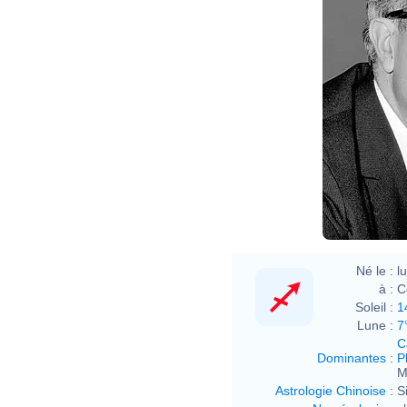
Né le :
l
à :
C
Soleil :
1
Lune :
7
C
Dominantes
:
P
M
Astrologie Chinoise
:
S