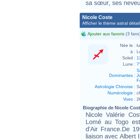
sa sœur, ses neveu
Nicole Coste
Afficher le thème astral détail
Ajouter aux favoris
(3 fans
Née le :
l
à :
L
Soleil :
1
Lune :
7
S
Dominantes
:
J
F
Astrologie Chinoise
:
S
Numérologie
:
c
Vues
:
2
Biographie de Nicole Coste
Nicole Valérie Co
Lomé au Togo est 
d'Air France.De 1
liaison avec Albert 