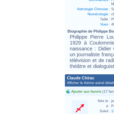
M
Astrologie Chinoise
:
S
Numérologie
:
c
Taille :
P
Vues
:
4
Biographie de Philippe Bou
Philippe Pierre L
1929 à Coulommie
naissance : Didier 
un journaliste fran
télévision et de ra
théâtre et dialogui
Claude Chirac
Afficher le thème astral détail
Ajouter aux favoris
(17 fan
Née le :
j
à :
P
Soleil :
1