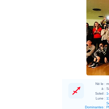
Né le :
m
à :
S
Soleil :
1
Lune :
1
S
Dominantes
:
P