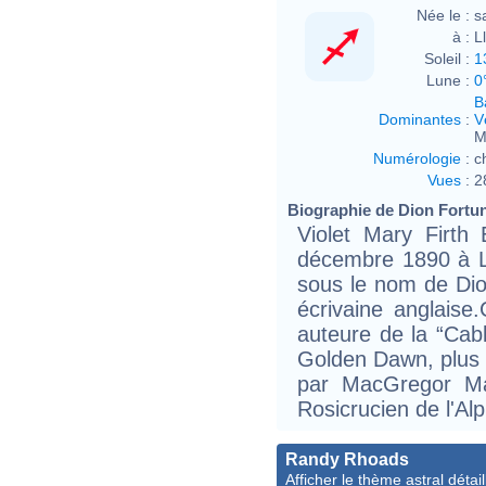
Née le :
s
à :
L
Soleil :
1
Lune :
0
B
Dominantes
:
V
M
Numérologie
:
c
Vues
:
2
Biographie de Dion Fortune
Violet Mary Firth
décembre 1890 à L
sous le nom de Dion
écrivaine anglaise.
auteure de la “Cab
Golden Dawn, plus 
par MacGregor Mat
Rosicrucien de l'A
Randy Rhoads
Afficher le thème astral détail