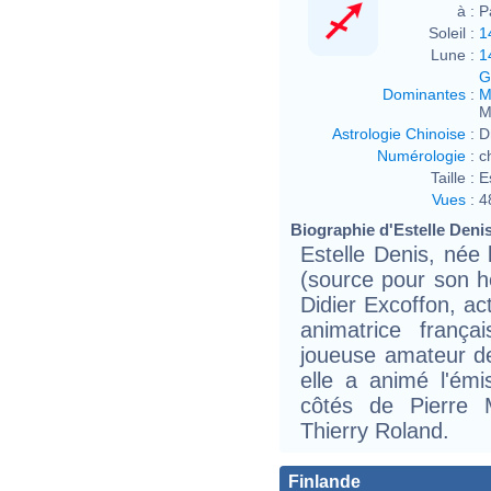
à :
P
Soleil :
1
Lune :
1
G
Dominantes
:
M
M
Astrologie Chinoise
:
D
Numérologie
:
c
Taille :
E
Vues
:
4
Biographie d'Estelle Denis 
Estelle Denis, née
(source pour son h
Didier Excoffon, ac
animatrice frança
joueuse amateur de
elle a animé l'ém
côtés de Pierre 
Thierry Roland.
Finlande