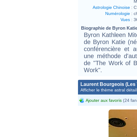
M
Astrologie Chinoise
:
C
Numérologie
:
c
Vues
:
3
Biographie de Byron Katie 
Byron Kathleen Mit
de Byron Katie (n
conférencière et 
une méthode d'au
de "The Work of B
Work".
Laurent Bourgeois (Les 
Afficher le thème astral détail
Ajouter aux favoris
(24 fan