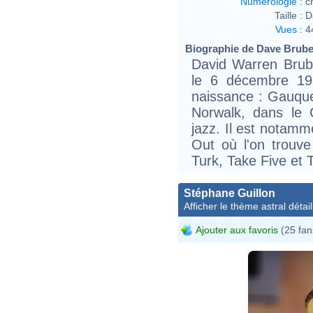
Numérologie
:
c
Taille :
D
Vues
:
4
Biographie de Dave Brubec
David Warren Brub
le 6 décembre 19
naissance : Gauque
Norwalk, dans le 
jazz. Il est notam
Out où l'on trouv
Turk, Take Five et 
Stéphane Guillon
Afficher le thème astral détail
Ajouter aux favoris
(25 fan
Stép