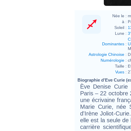
Née le :
m
à :
P
Soleil :
1
Lune :
3
C
Dominantes
:
U
M
Astrologie Chinoise
:
D
Numérologie
:
c
Taille :
E
Vues
:
2
Biographie d'Eve Curie (ex
Ève Denise Curie
Paris – 22 octobre 
une écrivaine frança
Marie Curie, née 
d'Irène Joliot-Curi
elle est la seule de
carrière scientifiq