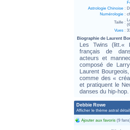
F
Astrologie Chinoise
:
D
Numérologie
:
c
L
Taille :
(6
Vues
:
3
Biographie de Laurent Bou
Les Twins (litt.
français de dans
acteurs et manneq
composé de Larry 
Laurent Bourgeois, 
comme des « créa
et pratiquent le Ne
danses du hip-hop.
Debbie Rowe
Afficher le thème astral détail
Ajouter aux favoris
(9 fans