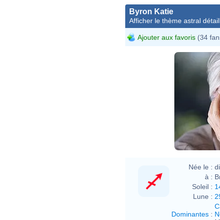
Byron Katie
Afficher le thème astral détail
Ajouter aux favoris
(34 fan
Née le :
d
à :
B
Soleil :
1
Lune :
2
C
Dominantes
:
N