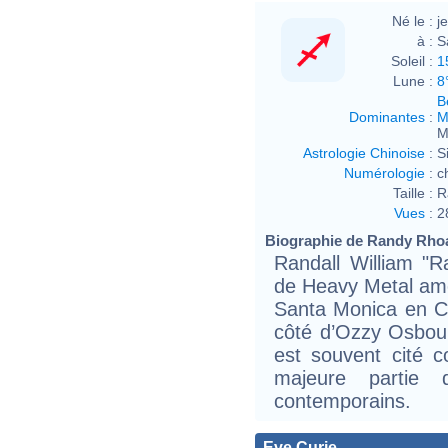
Né le :
j
à :
S
Soleil :
1
Lune :
8
B
Dominantes
:
M
M
Astrologie Chinoise
:
S
Numérologie
:
c
Taille :
R
Vues
:
2
Biographie de Randy Rhoad
Randall William "R
de Heavy Metal amé
Santa Monica en Ca
côté d’Ozzy Osbourn
est souvent cité 
majeure partie 
contemporains.
Eve Curie