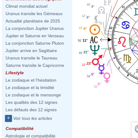
40'
Climat mondial actuel
4°
11
Uranus transite les Gémeaux
12'
6°
Actualité planétaire de 2025
La conjonction Jupiter Uranus
12
19'
9°
Jupiter et Saturne en Verseau
11°
51'
La conjonction Saturne Pluton
1
Jupiter arrive en Sagittaire
21°
49'
Uranus transite le Taureau
23°
Saturne transite le Capricorne
12'
2
Lifestyle
5°
54'
Le zodiaque et l'hésitation
5°
Le zodiaque et la timidité
58'
Le zodiaque et le mensonge
Les qualités des 12 signes
Les défauts des 12 signes
+
Voir tous les articles
Compatibilité
Astrologie et compatibilité