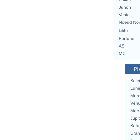
Junon
Vesta
Noeud No
Lilith
Fortune
AS
MC
Pl
Solei
Lun
Merc
Vén
Mar
Jupit
Satu
Uran