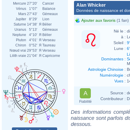
Mercure
27°20'
Cancer
Alan Whicker
Vénus
1°07'
Balance
Données de naissance et dom
Mars
27°43'
Gémeaux
Jupiter
8°29'
Lion
Ajouter aux favoris
(1 fan)
Saturne
14°38'
Я
Bélier
Uranus
5°13'
Gémeaux
Né le :
d
Neptune
4°10'
Я
Bélier
à :
L
Pluton
4°01'
Я
Verseau
Soleil :
9
Chiron
0°52'
Я
Taureau
Lune :
6
Nœud vrai
29°53'
Я
Verseau
L
Lilith vraie
21°04'
Я
Capricorne
Dominantes
:
S
M
Astrologie Chinoise
:
B
Numérologie
:
c
Vues
:
1
A
Source :
d
Contributeur :
D
Fiabilité
Des informations complé
naissance sont parfois di
dessous.