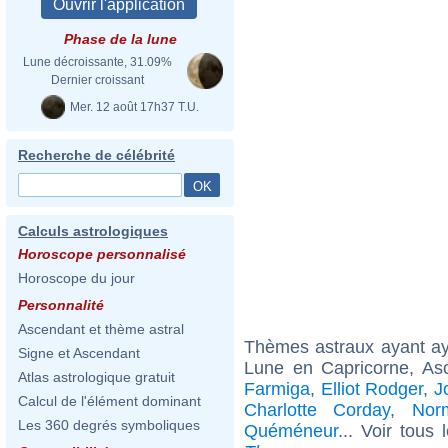
Phase de la lune
Lune décroissante, 31.09%
Dernier croissant
Mer. 12 août 17h37 T.U.
Recherche de célébrité
Calculs astrologiques
Horoscope personnalisé
Horoscope du jour
Personnalité
Ascendant et thème astral
Thèmes astraux ayant a
Signe et Ascendant
Lune en Capricorne, As
Atlas astrologique gratuit
Farmiga
,
Elliot Rodger
,
J
Calcul de l'élément dominant
Charlotte Corday
,
Nor
Les 360 degrés symboliques
Quéméneur
... Voir tous