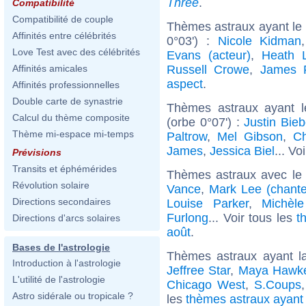
Three
.
Compatibilité
Compatibilité de couple
Thèmes astraux ayant le
Affinités entre célébrités
0°03') :
Nicole Kidman
Love Test avec des célébrités
Evans (acteur)
,
Heath 
Russell Crowe
,
James 
Affinités amicales
aspect
.
Affinités professionnelles
Double carte de synastrie
Thèmes astraux ayant 
Calcul du thème composite
(orbe 0°07') :
Justin Bieb
Thème mi-espace mi-temps
Paltrow
,
Mel Gibson
,
Ch
James
,
Jessica Biel
... Vo
Prévisions
Transits et éphémérides
Thèmes astraux avec le
Révolution solaire
Vance
,
Mark Lee (chante
Directions secondaires
Louise Parker
,
Michèle
Furlong
... Voir tous les
t
Directions d'arcs solaires
août
.
Bases de l'astrologie
Thèmes astraux ayant l
Introduction à l'astrologie
Jeffree Star
,
Maya Hawk
L'utilité de l'astrologie
Chicago West
,
S.Coups
Astro sidérale ou tropicale ?
les
thèmes astraux ayant 