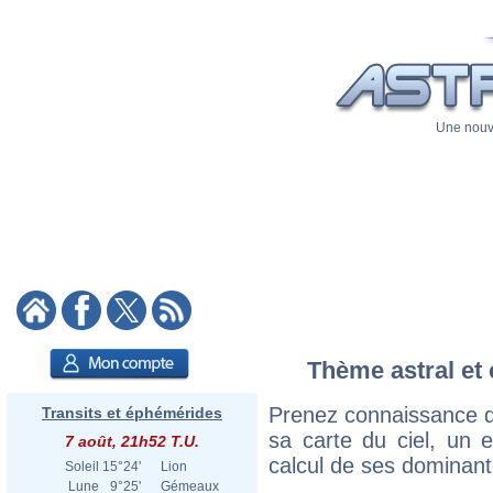
Une nouve
Thème astral et 
Prenez connaissance d
Transits et éphémérides
sa carte du ciel, un ex
7 août, 21h52 T.U.
calcul de ses dominant
Soleil
15°24'
Lion
Lune
9°25'
Gémeaux