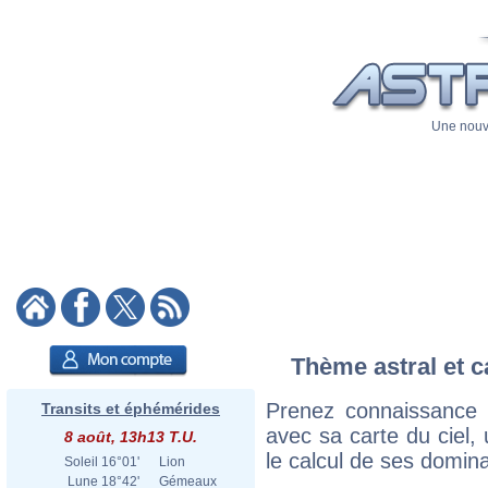
Une nouve
Thème astral et c
Prenez connaissance
Transits et éphémérides
avec sa carte du ciel, 
8 août, 13h13 T.U.
le calcul de ses domina
Soleil
16°01'
Lion
Lune
18°42'
Gémeaux