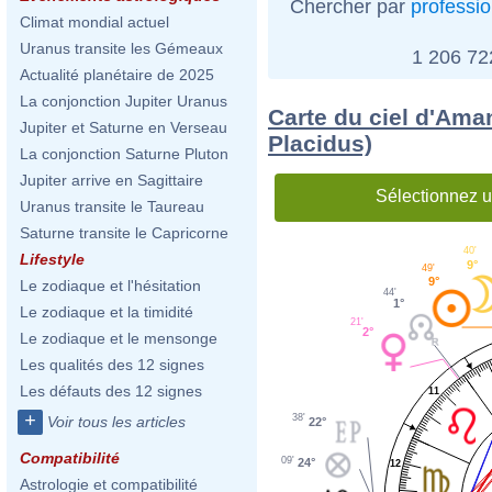
Chercher par
professi
Climat mondial actuel
Uranus transite les Gémeaux
1 206 7
Actualité planétaire de 2025
La conjonction Jupiter Uranus
Carte du ciel d'Ama
Jupiter et Saturne en Verseau
Placidus)
La conjonction Saturne Pluton
Jupiter arrive en Sagittaire
Sélectionnez u
Uranus transite le Taureau
Saturne transite le Capricorne
40'
Lifestyle
9°
49'
9°
Le zodiaque et l'hésitation
44'
1°
Le zodiaque et la timidité
21'
2°
Le zodiaque et le mensonge
Les qualités des 12 signes
Les défauts des 12 signes
11
+
38'
Voir tous les articles
22°
Compatibilité
09'
24°
12
Astrologie et compatibilité