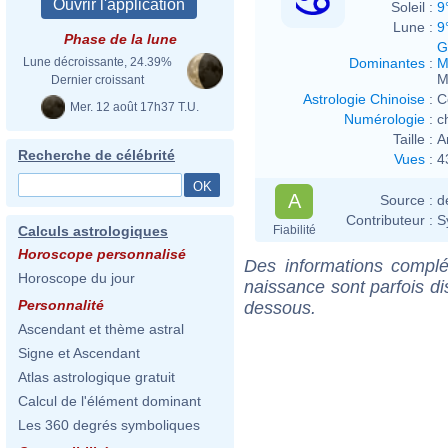
Soleil :
9
Lune :
9
Phase de la lune
G
Dominantes
:
M
Lune décroissante, 24.39%
M
Dernier croissant
Astrologie Chinoise
:
C
Mer. 12 août 17h37 T.U.
Numérologie
:
c
Taille :
A
Recherche de célébrité
Vues
:
4
A
Source :
d
Contributeur :
S
Fiabilité
Calculs astrologiques
Horoscope personnalisé
Des informations complé
Horoscope du jour
naissance sont parfois di
Personnalité
dessous.
Ascendant et thème astral
Signe et Ascendant
Atlas astrologique gratuit
Calcul de l'élément dominant
Les 360 degrés symboliques