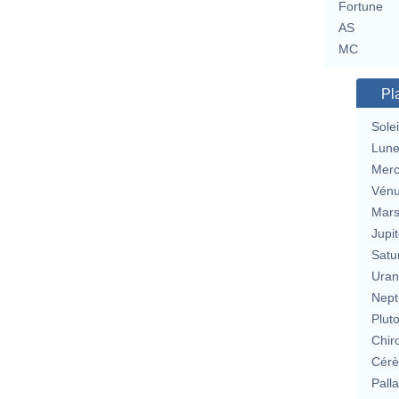
Fortune
AS
MC
Pl
Solei
Lun
Merc
Vén
Mar
Jupit
Satu
Uran
Nept
Plut
Chir
Cérè
Pall