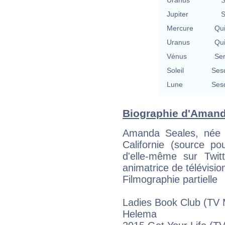
Jupiter
S
Mercure
Qu
Uranus
Qu
Vénus
Se
Soleil
Ses
Lune
Ses
Biographie d'Amanda
Amanda Seales, née l
Californie (source p
d'elle-même sur Twit
animatrice de télévisio
Filmographie partielle
Ladies Book Club (TV M
Helema