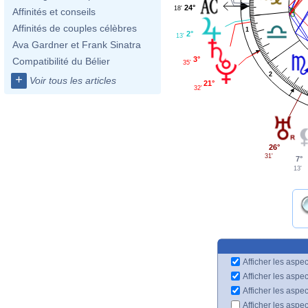
24°
18'
Affinités et conseils
Affinités de couples célèbres
1
2°
13'
Ava Gardner et Frank Sinatra
3°
Compatibilité du Bélier
35'
2
+
Voir tous les articles
21°
32'
26°
31'
7°
13'
Afficher les aspec
Afficher les aspe
Afficher les aspe
Afficher les aspe