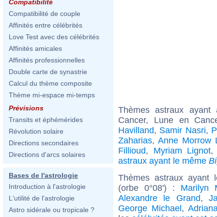
Compatibilité
Compatibilité de couple
Affinités entre célébrités
Love Test avec des célébrités
Affinités amicales
Affinités professionnelles
Double carte de synastrie
Calcul du thème composite
Thème mi-espace mi-temps
Prévisions
Thèmes astraux ayant
Cancer, Lune en Cance
Transits et éphémérides
Havilland
,
Samir Nasri
,
P
Révolution solaire
Zaharias
,
Anne Morrow 
Directions secondaires
Fillioud
,
Myriam Lignot
Directions d'arcs solaires
astraux ayant le même
B
Bases de l'astrologie
Thèmes astraux ayant l
Introduction à l'astrologie
(orbe 0°08') :
Marilyn 
Alexandre le Grand
,
J
L'utilité de l'astrologie
George Michael
,
Adrian
Astro sidérale ou tropicale ?