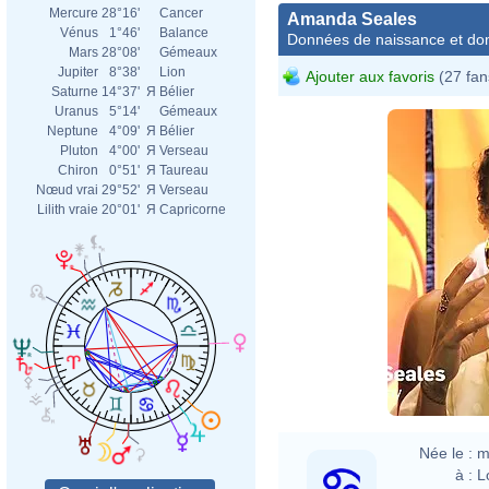
Mercure
28°16'
Cancer
Amanda Seales
Vénus
1°46'
Balance
Données de naissance et dom
Mars
28°08'
Gémeaux
Jupiter
8°38'
Lion
Ajouter aux favoris
(27 fan
Saturne
14°37'
Я
Bélier
Uranus
5°14'
Gémeaux
Neptune
4°09'
Я
Bélier
Pluton
4°00'
Я
Verseau
Chiron
0°51'
Я
Taureau
Nœud vrai
29°52'
Я
Verseau
Lilith vraie
20°01'
Я
Capricorne
Née le :
m
à :
L