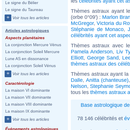
les
célébrités ayant cet a
Le signe du Bélier
Le signe du Taureau
Thèmes astraux ayant le
(orbe 0°09') :
Marlon Bra
+
Voir tous les articles
McGregor
,
Victoria du R
Stéphanie de Monaco
,
Articles astrologiques
célébrités ayant cet aspe
Aspects planétaires
La conjonction Mercure Vénus
Thèmes astraux avec l
Pamela Anderson
,
Liv Ty
La conjonction Soleil Mercure
Elliott
,
George Sand
,
Le
Lune AS en dissonance
thèmes astraux des célébr
La conjonction Soleil Vénus
+
Thèmes astraux ayant la
Voir tous les articles
Dalle
,
Anitta (chanteuse)
Caractérologie
Nelson
,
Stephanie Seym
La maison VI dominante
tous les
thèmes astraux a
La maison VII dominante
La maison VIII dominante
Base astrologique de
La maison IX dominante
78 146 célébrités et
év
+
Voir tous les articles
Évènements astrologiques