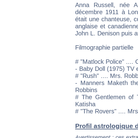
Anna Russell, née A
décembre 1911 à Lond
était une chanteuse, c
anglaise et canadienne
John L. Denison puis 
Filmographie partielle
# "Matlock Police" ....
- Baby Doll (1975) TV e
# "Rush" .... Mrs. Rob
- Manners Maketh the
Robbins
# The Gentlemen of Ti
Katisha
# "The Rovers" .... Mrs
Profil astrologique d
Avertissement
: ces extra