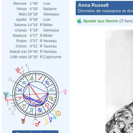
Mercure
1°48'
Lion
Anna Russell
Vénus
4°00'
Balance
Données de naissance et dom
Mars
29°38'
Gémeaux
Jupiter
9°08'
Lion
Ajouter aux favoris
(3 fans
Saturne
14°34'
Я
Bélier
Uranus
5°18'
Gémeaux
Neptune
4°07'
Я
Bélier
Pluton
3°57'
Я
Verseau
Chiron
0°51'
Я
Taureau
Nœud vrai
29°49'
Я
Verseau
Lilith vraie
16°26'
Я
Capricorne