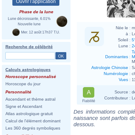
Phase de la lune
Lune décroissante, 6.01%
Nouvelle lune
Née le :
m
Mer. 12 août 17h37 T.U.
à :
L
Soleil :
5
Lune :
2
Recherche de célébrité
T
Dominantes
:
M
M
Astrologie Chinoise
:
S
Calculs astrologiques
Numérologie
:
c
Horoscope personnalisé
Vues
:
1
Horoscope du jour
A
Source :
d
Personnalité
Contributeur :
L
Ascendant et thème astral
Fiabilité
Signe et Ascendant
Des informations complé
Atlas astrologique gratuit
naissance sont parfois di
Calcul de l'élément dominant
dessous.
Les 360 degrés symboliques