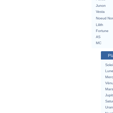
Junon
Vesta
Noeud No
Lilith
Fortune
AS
MC
Pl
Solei
Lun
Merc
Vén
Mar
Jupit
Satu
Uran