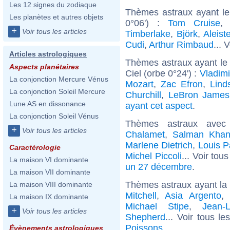
Les 12 signes du zodiaque
Thèmes astraux ayant le
Les planètes et autres objets
0°06') :
Tom Cruise
+
Voir tous les articles
Timberlake
,
Björk
,
Aleist
Cudi
,
Arthur Rimbaud
... 
Articles astrologiques
Thèmes astraux ayant le
Aspects planétaires
Ciel (orbe 0°24') :
Vladimi
La conjonction Mercure Vénus
Mozart
,
Zac Efron
,
Lind
La conjonction Soleil Mercure
Churchill
,
LeBron James
Lune AS en dissonance
ayant cet aspect
.
La conjonction Soleil Vénus
Thèmes astraux avec
+
Voir tous les articles
Chalamet
,
Salman Kha
Marlene Dietrich
,
Louis P
Caractérologie
Michel Piccoli
... Voir tou
La maison VI dominante
un 27 décembre
.
La maison VII dominante
Thèmes astraux ayant la
La maison VIII dominante
Mitchell
,
Asia Argento
La maison IX dominante
Michael Stipe
,
Jean-
+
Voir tous les articles
Shepherd
... Voir tous l
Poissons
.
Évènements astrologiques