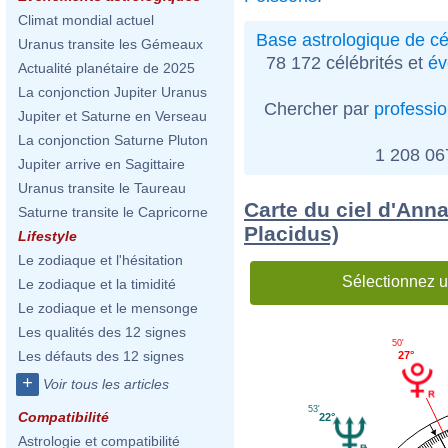
Climat mondial actuel
Base astrologique de cé
Uranus transite les Gémeaux
78 172 célébrités et
év
Actualité planétaire de 2025
La conjonction Jupiter Uranus
Chercher par
professi
Jupiter et Saturne en Verseau
La conjonction Saturne Pluton
1 208 0
Jupiter arrive en Sagittaire
Uranus transite le Taureau
Carte du ciel d'Anna
Saturne transite le Capricorne
Placidus)
Lifestyle
Le zodiaque et l'hésitation
Sélectionnez u
Le zodiaque et la timidité
Le zodiaque et le mensonge
Les qualités des 12 signes
50'
Les défauts des 12 signes
27°
+
Voir tous les articles
53'
Compatibilité
22°
Astrologie et compatibilité