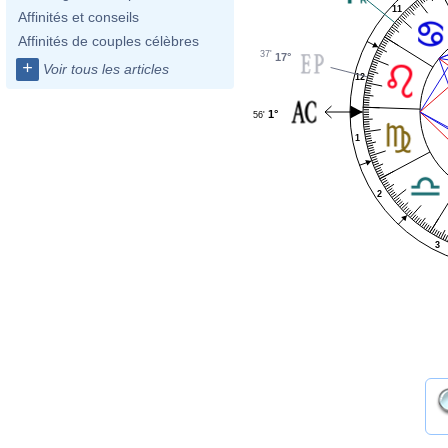
11
Affinités et conseils
Affinités de couples célèbres
37'
17°
+
Voir tous les articles
12
1°
56'
1
2
3