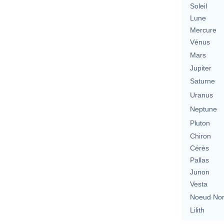
Soleil
Lune
Mercure
Vénus
Mars
Jupiter
Saturne
Uranus
Neptune
Pluton
Chiron
Cérès
Pallas
Junon
Vesta
Noeud No
Lilith