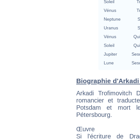
Soleil
T
Vénus
T
Neptune
S
Uranus
S
Vénus
Qu
Soleil
Qu
Jupiter
Ses
Lune
Ses
Biographie d'Arkadi
Arkadi Trofimovitch 
romancier et traduct
Potsdam et mort l
Pétersbourg.
Œuvre
Si l'écriture de Dr