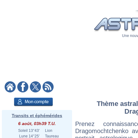
Une nouve
Thème astral 
Dra
Transits et éphémérides
Prenez connaissan
6 août, 03h39 T.U.
Dragomochtchenko ave
Soleil
13°43'
Lion
Lune
14°25'
Taureau
portrait astrologiqu