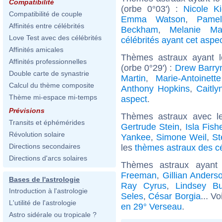
Compatibilité
(orbe 0°03') :
Nicole K
Compatibilité de couple
Emma Watson
,
Pame
Affinités entre célébrités
Beckham
,
Melanie Mar
Love Test avec des célébrités
célébrités ayant cet aspe
Affinités amicales
Thèmes astraux ayant l
Affinités professionnelles
(orbe 0°29') :
Drew Barry
Double carte de synastrie
Martin
,
Marie-Antoinett
Calcul du thème composite
Anthony Hopkins
,
Caitly
Thème mi-espace mi-temps
aspect
.
Prévisions
Thèmes astraux avec l
Transits et éphémérides
Gertrude Stein
,
Isla Fish
Révolution solaire
Yankee
,
Simone Weil
,
St
Directions secondaires
les
thèmes astraux des cé
Directions d'arcs solaires
Thèmes astraux ayan
Freeman
,
Gillian Anders
Bases de l'astrologie
Ray Cyrus
,
Lindsey B
Introduction à l'astrologie
Seles
,
César Borgia
... V
L'utilité de l'astrologie
en 29° Verseau
.
Astro sidérale ou tropicale ?