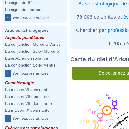
Le signe du Bélier
Base astrologique de 
Le signe du Taureau
78 096 célébrités et
év
+
Voir tous les articles
Chercher par
professi
Articles astrologiques
Aspects planétaires
1 205 5
La conjonction Mercure Vénus
La conjonction Soleil Mercure
Carte du ciel d'Ar
Lune AS en dissonance
La conjonction Soleil Vénus
+
Sélectionnez u
Voir tous les articles
Caractérologie
La maison VI dominante
31'
La maison VII dominante
8°
02'
La maison VIII dominante
14°
La maison IX dominante
28'
14°
+
Voir tous les articles
42'
29°
Évènements astrologiques