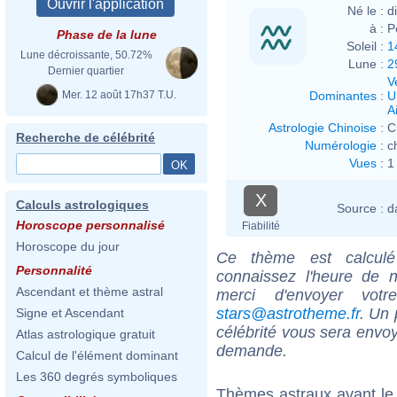
Né le :
d
à :
P
Phase de la lune
Soleil :
1
Lune décroissante, 50.72%
Lune :
2
Dernier quartier
V
Mer. 12 août 17h37 T.U.
Dominantes
:
U
Ai
Astrologie Chinoise
:
C
Recherche de célébrité
Numérologie
:
c
Vues
:
1
X
Calculs astrologiques
Source :
d
Horoscope personnalisé
Fiabilité
Horoscope du jour
Ce thème est calculé 
Personnalité
connaissez l'heure de 
Ascendant et thème astral
merci d'envoyer vot
stars@astrotheme.fr
. Un 
Signe et Ascendant
célébrité vous sera envoy
Atlas astrologique gratuit
demande.
Calcul de l'élément dominant
Les 360 degrés symboliques
Thèmes astraux ayant le