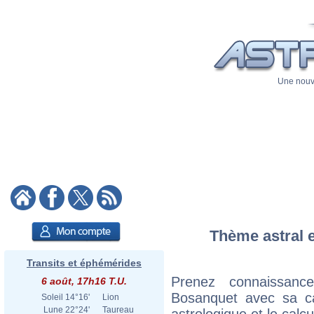
Une nouve
Thème astral e
Transits et éphémérides
Prenez connaissan
6 août, 17h16 T.U.
Bosanquet avec sa car
Soleil
14°16'
Lion
Lune
22°24'
Taureau
astrologique et le calc