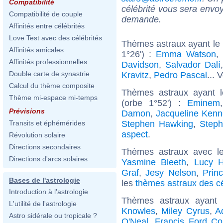
Compatibilité
célébrité vous sera envoy
Compatibilité de couple
demande.
Affinités entre célébrités
Love Test avec des célébrités
Thèmes astraux ayant le 
Affinités amicales
1°26') :
Emma Watson
,
Affinités professionnelles
Davidson
,
Salvador Dalí
Double carte de synastrie
Kravitz
,
Pedro Pascal
... 
Calcul du thème composite
Thèmes astraux ayant 
Thème mi-espace mi-temps
(orbe 1°52') :
Eminem
Prévisions
Damon
,
Jacqueline Kenn
Stephen Hawking
,
Steph
Transits et éphémérides
aspect
.
Révolution solaire
Directions secondaires
Thèmes astraux avec l
Directions d'arcs solaires
Yasmine Bleeth
,
Lucy H
Graf
,
Jesy Nelson
,
Prin
Bases de l'astrologie
les
thèmes astraux des cé
Introduction à l'astrologie
Thèmes astraux ayant
L'utilité de l'astrologie
Knowles
,
Miley Cyrus
,
A
Astro sidérale ou tropicale ?
O'Neal
,
Francis Ford Co