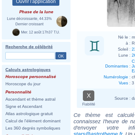
Phase de la lune
Lune décroissante, 44.33%
Dernier croissant
Mer. 12 août 17h37 T.U.
Né le :
m
à :
R
Recherche de célébrité
Soleil :
2
Lune :
2
C
Dominantes
:
J
Calculs astrologiques
E
Horoscope personnalisé
Numérologie
:
c
Vues
:
3
Horoscope du jour
Personnalité
X
Source :
d
Ascendant et thème astral
Fiabilité
Signe et Ascendant
Atlas astrologique gratuit
Ce thème est calculé 
connaissez l'heure de n
Calcul de l'élément dominant
d'envoyer votre i
Les 360 degrés symboliques
stars@astrotheme.fr
. Un 