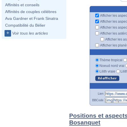
Affinités et conseils
Affinités de couples célèbres
Afficher les aspec
Ava Gardner et Frank Sinatra
Afficher les aspe
Compatibilité du Bélier
Afficher les aspe
+
Voir tous les articles
Afficher les astér
Afficher les a
Afficher les plan
Thème tropical
Noeud nord vrai
Lilith vraie
Lili
Lien
BBCode
Positions et aspect
Bosanquet