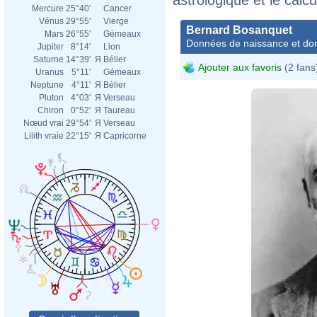
Mercure
25°40'
Cancer
Vénus
29°55'
Vierge
Bernard Bosanquet
Mars
26°55'
Gémeaux
Données de naissance et dom
Jupiter
8°14'
Lion
Saturne
14°39'
Я
Bélier
Ajouter aux favoris
(2 fans
Uranus
5°11'
Gémeaux
Neptune
4°11'
Я
Bélier
Pluton
4°03'
Я
Verseau
Chiron
0°52'
Я
Taureau
Nœud vrai
29°54'
Я
Verseau
Lilith vraie
22°15'
Я
Capricorne