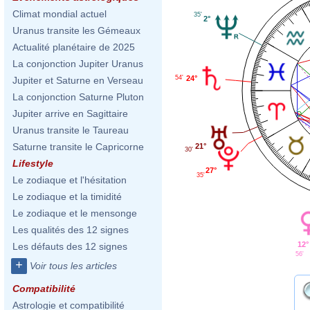
Climat mondial actuel
35'
2°
Uranus transite les Gémeaux
Actualité planétaire de 2025
La conjonction Jupiter Uranus
24°
54'
Jupiter et Saturne en Verseau
La conjonction Saturne Pluton
Jupiter arrive en Sagittaire
Uranus transite le Taureau
Saturne transite le Capricorne
21°
30'
Lifestyle
27°
35'
Le zodiaque et l'hésitation
Le zodiaque et la timidité
Le zodiaque et le mensonge
Les qualités des 12 signes
12°
Les défauts des 12 signes
56'
+
Voir tous les articles
Compatibilité
Astrologie et compatibilité