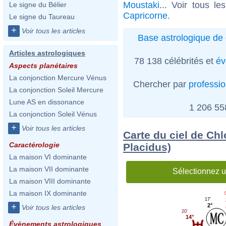
Moustaki
... Voir tous l
Le signe du Bélier
Capricorne
.
Le signe du Taureau
+
Voir tous les articles
Base astrologique de 
Articles astrologiques
78 138 célébrités et
év
Aspects planétaires
La conjonction Mercure Vénus
Chercher par
professi
La conjonction Soleil Mercure
Lune AS en dissonance
1 206 5
La conjonction Soleil Vénus
+
Voir tous les articles
Carte du ciel de Ch
Caractérologie
Placidus)
La maison VI dominante
La maison VII dominante
Sélectionnez u
La maison VIII dominante
La maison IX dominante
17'
+
2°
Voir tous les articles
20'
14°
Évènements astrologiques