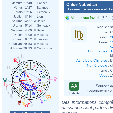
Mercure
27°48'
Cancer
Chloé Nabédian
Vénus
1°27'
Balance
Données de naissance et dom
Mars
27°56'
Gémeaux
Jupiter
8°34'
Lion
Ajouter aux favoris
(8 fans
Saturne
14°37'
Я
Bélier
Uranus
5°14'
Gémeaux
Née le :
s
Neptune
4°09'
Я
Bélier
à :
C
Pluton
4°00'
Я
Verseau
Soleil :
2
Chiron
0°52'
Я
Taureau
Lune :
1
Nœud vrai
29°53'
Я
Verseau
V
Lilith vraie
20°33'
Я
Capricorne
Dominantes
:
J
M
Astrologie Chinoise
:
B
Numérologie
:
c
Taille :
C
Vues
:
1
AA
Source :
a
Contributeur :
A
Fiabilité
Des informations complé
naissance sont parfois di
dessous.