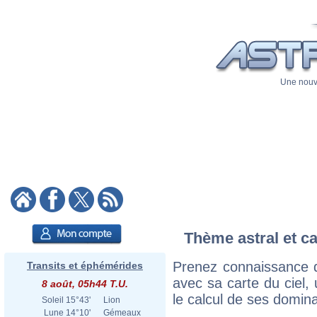
Une nouve
Thème astral et ca
Prenez connaissance 
Transits et éphémérides
avec sa carte du ciel, 
8 août, 05h44 T.U.
le calcul de ses domina
Soleil
15°43'
Lion
Lune
14°10'
Gémeaux