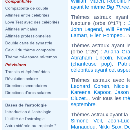
William March
,
Rodolffo 
Compatibilité
ayant le même
Big Three
Compatibilité de couple
Affinités entre célébrités
Thèmes astraux ayant
Love Test avec des célébrités
Neptune (orbe 0°17') :
John Legend
,
Will Ferrel
Affinités amicales
Lamarr
,
Ellen Pompeo
...
Affinités professionnelles
Double carte de synastrie
Thèmes astraux ayant l
Calcul du thème composite
(orbe 1°25') :
Ariana Gr
Thème mi-espace mi-temps
Abraham Lincoln
,
Nova
(chanteuse pop)
,
Patr
Prévisions
célébrités ayant cet aspe
Transits et éphémérides
Révolution solaire
Thèmes astraux avec l
Leonard Cohen
,
Nicole
Directions secondaires
Kareena Kapoor
,
Jason
Directions d'arcs solaires
Cluzet
... Voir tous les
th
septembre
.
Bases de l'astrologie
Introduction à l'astrologie
Thèmes astraux ayant la 
L'utilité de l'astrologie
Simone Veil
,
Jean-Lu
Astro sidérale ou tropicale ?
Manaudou
,
Nikki Sixx
,
De