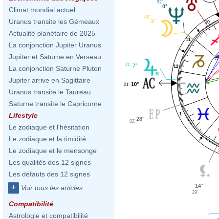
52'
0°
Climat mondial actuel
09'
Uranus transite les Gémeaux
1°
10
Actualité planétaire de 2025
11
La conjonction Jupiter Uranus
Jupiter et Saturne en Verseau
21'
7°
12
La conjonction Saturne Pluton
Jupiter arrive en Sagittaire
10°
01'
Uranus transite le Taureau
Saturne transite le Capricorne
1
Lifestyle
28°
02'
Le zodiaque et l'hésitation
Le zodiaque et la timidité
Le zodiaque et le mensonge
Les qualités des 12 signes
Les défauts des 12 signes
+
14°
Voir tous les articles
29'
Compatibilité
Astrologie et compatibilité