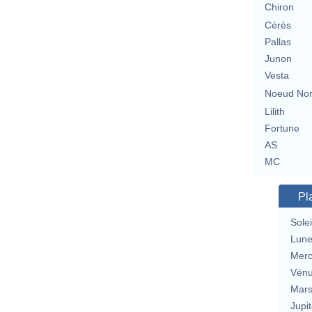
Chiron
Cérès
Pallas
Junon
Vesta
Noeud No
Lilith
Fortune
AS
MC
Pl
Solei
Lun
Merc
Vén
Mar
Jupit