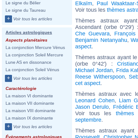
Elkaïm
,
Paul Waaktaar-
Le signe du Bélier
Voir tous les
thèmes astr
Le signe du Taureau
+
Voir tous les articles
Thèmes astraux ayan
Ascendant (orbe 0°29')
Articles astrologiques
Che Guevara
,
François
Benjamin Netanyahu
,
Wa
Aspects planétaires
aspect
.
La conjonction Mercure Vénus
La conjonction Soleil Mercure
Thèmes astraux ayant le
Lune AS en dissonance
(orbe 0°42') :
Cristia
Michael Jordan
,
Frida Ka
La conjonction Soleil Vénus
Reese Witherspoon
,
Seb
+
Voir tous les articles
cet aspect
.
Caractérologie
Thèmes astraux avec l
La maison VI dominante
Leonard Cohen
,
Liam G
La maison VII dominante
Jason Derulo
,
Frédéric 
La maison VIII dominante
Voir tous les
thèmes 
La maison IX dominante
septembre
.
+
Voir tous les articles
Thèmes astraux ayant
Roosevelt
,
Christopher 
Évènements astrologiques