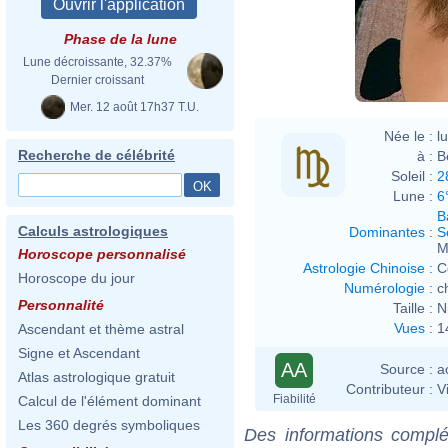
Phase de la lune
Eva R
Lune décroissante, 32.37%
Dernier croissant
Mer. 12 août 17h37 T.U.
Née le :
l
Recherche de célébrité
à :
B
Soleil :
2
Lune :
6
B
Calculs astrologiques
Dominantes
:
S
M
Horoscope personnalisé
Astrologie Chinoise
:
C
Horoscope du jour
Numérologie
:
c
Personnalité
Taille :
N
Vues
:
1
Ascendant et thème astral
Signe et Ascendant
AA
Source :
a
Atlas astrologique gratuit
Contributeur :
V
Fiabilité
Calcul de l'élément dominant
Les 360 degrés symboliques
Des informations complé