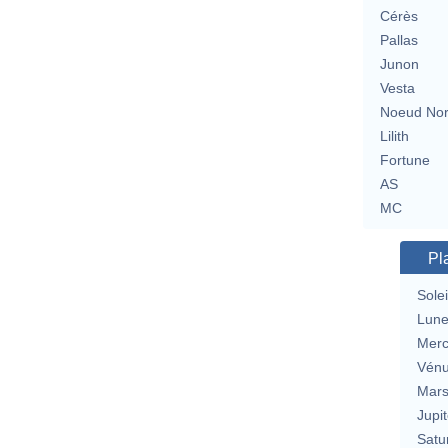
Cérès
Pallas
Junon
Vesta
Noeud No
Lilith
Fortune
AS
MC
Pl
Solei
Lun
Merc
Vén
Mar
Jupit
Satu