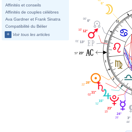
40'
6°
Affinités et conseils
Affinités de couples célèbres
Ava Gardner et Frank Sinatra
00'
0°
11
Compatibilité du Bélier
10'
12°
+
Voir tous les articles
01'
13°
12
23°
57'
1
2
28°
22'
11°
02'
15°
52'
23°
15'
24°
3°
26'
44'