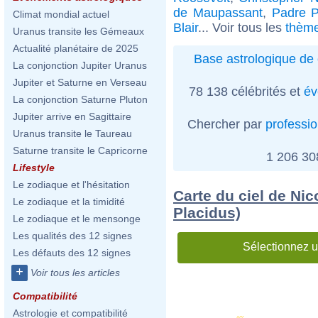
de Maupassant
,
Padre P
Climat mondial actuel
Blair
... Voir tous les
thème
Uranus transite les Gémeaux
Actualité planétaire de 2025
Base astrologique de 
La conjonction Jupiter Uranus
Jupiter et Saturne en Verseau
78 138 célébrités et
év
La conjonction Saturne Pluton
Jupiter arrive en Sagittaire
Chercher par
professi
Uranus transite le Taureau
Saturne transite le Capricorne
1 206 3
Lifestyle
Le zodiaque et l'hésitation
Carte du ciel de Nic
Le zodiaque et la timidité
Placidus)
Le zodiaque et le mensonge
Les qualités des 12 signes
Sélectionnez u
Les défauts des 12 signes
+
Voir tous les articles
Compatibilité
Astrologie et compatibilité