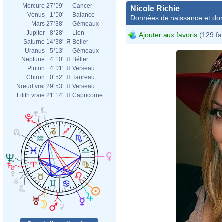
Mercure
27°09'
Cancer
Nicole Richie
Vénus
1°00'
Balance
Données de naissance et dom
Mars
27°38'
Gémeaux
Jupiter
8°28'
Lion
Ajouter aux favoris
(129 fa
Saturne
14°38'
Я
Bélier
Uranus
5°13'
Gémeaux
Neptune
4°10'
Я
Bélier
Pluton
4°01'
Я
Verseau
Chiron
0°52'
Я
Taureau
Nœud vrai
29°53'
Я
Verseau
Lilith vraie
21°14'
Я
Capricorne