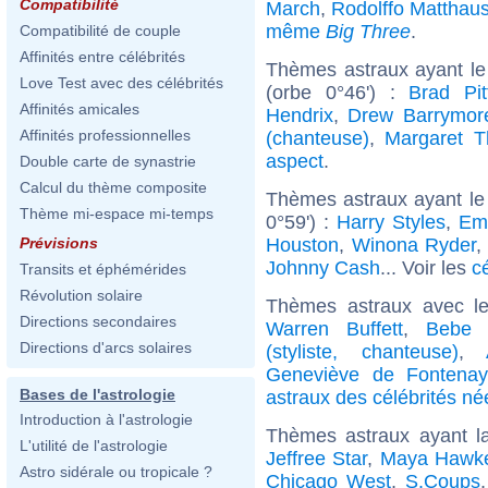
Compatibilité
March
,
Rodolffo Matthau
même
Big Three
.
Compatibilité de couple
Affinités entre célébrités
Thèmes astraux ayant le
Love Test avec des célébrités
(orbe 0°46') :
Brad Pit
Affinités amicales
Hendrix
,
Drew Barrymor
Affinités professionnelles
(chanteuse)
,
Margaret T
aspect
.
Double carte de synastrie
Calcul du thème composite
Thèmes astraux ayant le
Thème mi-espace mi-temps
0°59') :
Harry Styles
,
Em
Houston
,
Winona Ryder
,
Prévisions
Johnny Cash
... Voir les
c
Transits et éphémérides
Révolution solaire
Thèmes astraux avec l
Directions secondaires
Warren Buffett
,
Bebe 
Directions d'arcs solaires
(styliste, chanteuse)
,
Geneviève de Fontenay
Bases de l'astrologie
astraux des célébrités né
Introduction à l'astrologie
Thèmes astraux ayant l
L'utilité de l'astrologie
Jeffree Star
,
Maya Hawk
Astro sidérale ou tropicale ?
Chicago West
,
S.Coups