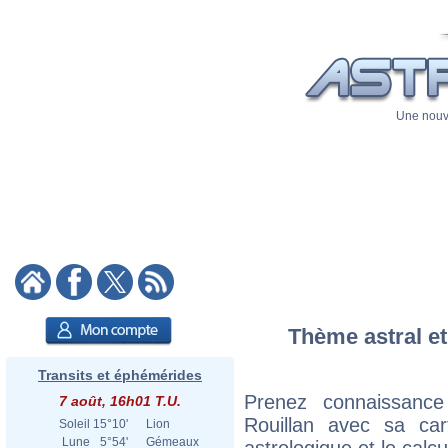
Une nouve
Thème astral et
Transits et éphémérides
Prenez connaissanc
7 août, 16h01 T.U.
Rouillan avec sa cart
Soleil
15°10'
Lion
Lune
5°54'
Gémeaux
astrologique et le calc