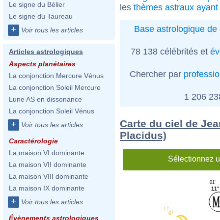
Le signe du Bélier
les
thèmes astraux ayant 
Le signe du Taureau
Base astrologique de 
+
Voir tous les articles
78 138 célébrités et
év
Articles astrologiques
Aspects planétaires
Chercher par
professi
La conjonction Mercure Vénus
La conjonction Soleil Mercure
1 206 2
Lune AS en dissonance
La conjonction Soleil Vénus
Carte du ciel de Je
+
Voir tous les articles
Placidus)
Caractérologie
La maison VI dominante
Sélectionnez u
La maison VII dominante
La maison VIII dominante
01'
La maison IX dominante
11°
+
Voir tous les articles
17'
6°
Évènements astrologiques