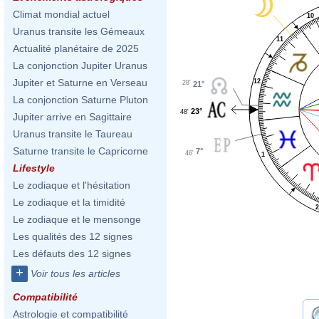
Climat mondial actuel
10
Uranus transite les Gémeaux
11
Actualité planétaire de 2025
La conjonction Jupiter Uranus
Jupiter et Saturne en Verseau
12
28'
21°
La conjonction Saturne Pluton
23°
48'
Jupiter arrive en Sagittaire
Uranus transite le Taureau
Saturne transite le Capricorne
7°
46'
1
Lifestyle
Le zodiaque et l'hésitation
Le zodiaque et la timidité
Le zodiaque et le mensonge
Les qualités des 12 signes
Les défauts des 12 signes
+
Voir tous les articles
Compatibilité
Astrologie et compatibilité