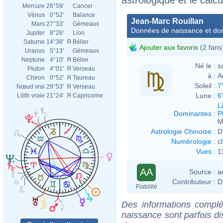
Mercure
26°59'
Cancer
Vénus
0°52'
Balance
Jean-Marc Rouillan
Mars
27°33'
Gémeaux
Données de naissance et dom
Jupiter
8°26'
Lion
Saturne
14°38'
Я
Bélier
Ajouter aux favoris
(2 fans
Uranus
5°13'
Gémeaux
Neptune
4°10'
Я
Bélier
Né le :
s
Pluton
4°01'
Я
Verseau
à :
A
Chiron
0°52'
Я
Taureau
Soleil :
7
Nœud vrai
29°53'
Я
Verseau
Lune :
6
Lilith vraie
21°24'
Я
Capricorne
L
Dominantes
:
P
M
Astrologie Chinoise
:
D
Numérologie
:
c
Vues
:
1
AA
Source :
a
Contributeur :
D
Fiabilité
Des informations complé
naissance sont parfois di