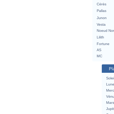
Cérès
Pallas
Junon
Vesta
Noeud No
Lilith
Fortune
AS
MC
Pl
Solei
Lun
Merc
Vén
Mar
Jupit