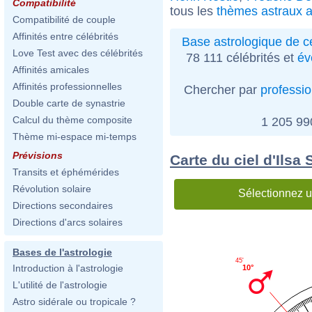
Compatibilité
tous les
thèmes astraux 
Compatibilité de couple
Affinités entre célébrités
Base astrologique de cé
Love Test avec des célébrités
78 111 célébrités et
év
Affinités amicales
Affinités professionnelles
Chercher par
professi
Double carte de synastrie
Calcul du thème composite
1 205 9
Thème mi-espace mi-temps
Prévisions
Carte du ciel d'Ilsa S
Transits et éphémérides
Révolution solaire
Sélectionnez u
Directions secondaires
Directions d'arcs solaires
Bases de l'astrologie
45'
Introduction à l'astrologie
10°
L'utilité de l'astrologie
Astro sidérale ou tropicale ?