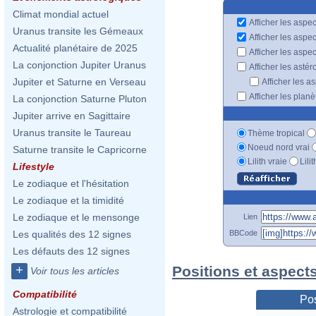
Climat mondial actuel
Afficher les aspec
Uranus transite les Gémeaux
Afficher les aspe
Actualité planétaire de 2025
Afficher les aspe
La conjonction Jupiter Uranus
Afficher les astér
Jupiter et Saturne en Verseau
Afficher les a
Afficher les plan
La conjonction Saturne Pluton
Jupiter arrive en Sagittaire
Uranus transite le Taureau
Thème tropical
Noeud nord vrai
Saturne transite le Capricorne
Lilith vraie
Lili
Lifestyle
Le zodiaque et l'hésitation
Le zodiaque et la timidité
Le zodiaque et le mensonge
Lien
BBCode
Les qualités des 12 signes
Les défauts des 12 signes
Positions et aspects
+
Voir tous les articles
Compatibilité
Pos
Astrologie et compatibilité