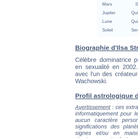
Mars
S
Jupiter
Qu
Lune
Qu
Soleil
Se
Biographie d'Ilsa Str
Célèbre dominatrice p
en sexualité en 2002.
avec l'un des créateu
Wachowski.
Profil astrologique d'
Avertissement
: ces extra
informatiquement pour le
aucun caractère perso
significations des pla
signes et/ou en maiso