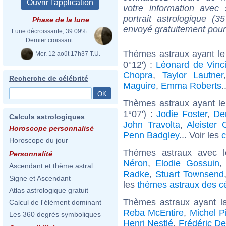
votre information ave
portrait astrologique (
Phase de la lune
envoyé gratuitement pour
Lune décroissante, 39.09%
Dernier croissant
Thèmes astraux ayant le
Mer. 12 août 17h37 T.U.
0°12') :
Léonard de Vinc
Chopra
,
Taylor Lautner
Recherche de célébrité
Maguire
,
Emma Roberts
.
Thèmes astraux ayant l
1°07') :
Jodie Foster
,
De
Calculs astrologiques
John Travolta
,
Aleister 
Horoscope personnalisé
Penn Badgley
... Voir les
c
Horoscope du jour
Thèmes astraux avec 
Personnalité
Néron
,
Elodie Gossuin
Ascendant et thème astral
Radke
,
Stuart Townsend
Signe et Ascendant
les
thèmes astraux des c
Atlas astrologique gratuit
Thèmes astraux ayant 
Calcul de l'élément dominant
Reba McEntire
,
Michel Pi
Les 360 degrés symboliques
Henri Nestlé
,
Frédéric De