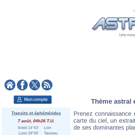
Une nouve
Thème astral et
Prenez connaissance d
Transits et éphémérides
carte du ciel, un extrai
7 août, 04h26 T.U.
de ses dominantes plan
Soleil
14°43'
Lion
Lune
29°00'
Taureau