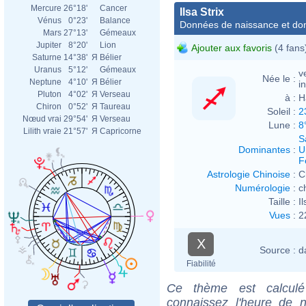
Mercure
26°18'
Cancer
Ilsa Strix
Vénus
0°23'
Balance
Données de naissance et dom
Mars
27°13'
Gémeaux
Jupiter
8°20'
Lion
Ajouter aux favoris
(4 fans
Saturne
14°38'
Я
Bélier
Uranus
5°12'
Gémeaux
v
Née le :
Neptune
4°10'
Я
Bélier
i
Pluton
4°02'
Я
Verseau
à :
H
Chiron
0°52'
Я
Taureau
Soleil :
2
Nœud vrai
29°54'
Я
Verseau
Lune :
8
Lilith vraie
21°57'
Я
Capricorne
S
Dominantes
:
U
F
Astrologie Chinoise
:
C
Numérologie
:
c
Taille :
I
Vues
:
2
X
Source :
d
Fiabilité
Ce thème est calculé 
connaissez l'heure de n