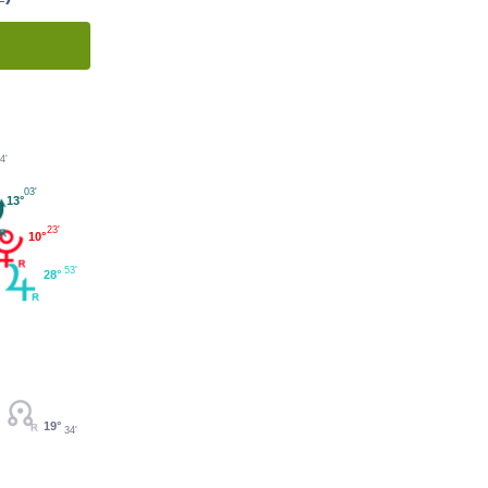
4'
03'
13°
23'
10°
53'
28°
19°
34'