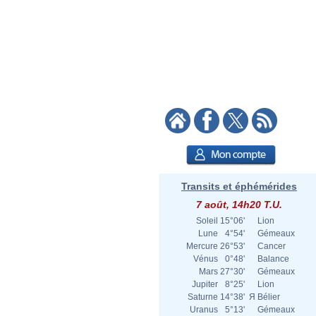
Transits et éphémérides
7 août, 14h20 T.U.
Soleil
15°06'
Lion
Lune
4°54'
Gémeaux
Mercure
26°53'
Cancer
Vénus
0°48'
Balance
Mars
27°30'
Gémeaux
Jupiter
8°25'
Lion
Saturne
14°38'
Я
Bélier
Uranus
5°13'
Gémeaux