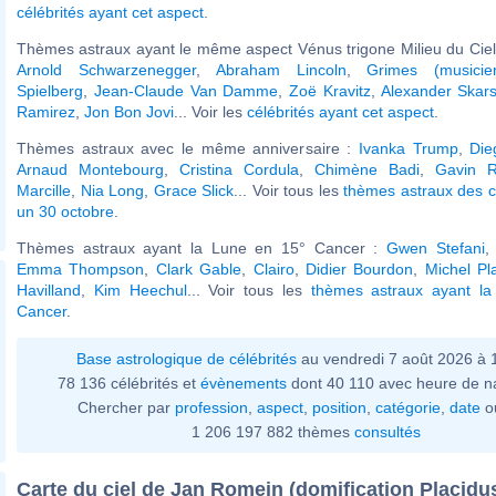
célébrités ayant cet aspect
.
Thèmes astraux ayant le même aspect Vénus trigone Milieu du Ciel 
Arnold Schwarzenegger
,
Abraham Lincoln
,
Grimes (musicie
Spielberg
,
Jean-Claude Van Damme
,
Zoë Kravitz
,
Alexander Skar
Ramirez
,
Jon Bon Jovi
... Voir les
célébrités ayant cet aspect
.
Thèmes astraux avec le même anniversaire :
Ivanka Trump
,
Die
Arnaud Montebourg
,
Cristina Cordula
,
Chimène Badi
,
Gavin R
Marcille
,
Nia Long
,
Grace Slick
... Voir tous les
thèmes astraux des c
un 30 octobre
.
Thèmes astraux ayant la Lune en 15° Cancer :
Gwen Stefani
Emma Thompson
,
Clark Gable
,
Clairo
,
Didier Bourdon
,
Michel Pla
Havilland
,
Kim Heechul
... Voir tous les
thèmes astraux ayant l
Cancer
.
Base astrologique de célébrités
au vendredi 7 août 2026 à
78 136 célébrités et
évènements
dont 40 110 avec heure de n
Chercher par
profession
,
aspect
,
position
,
catégorie
,
date
o
1 206 197 882 thèmes
consultés
Carte du ciel de Jan Romein (domification Placidu