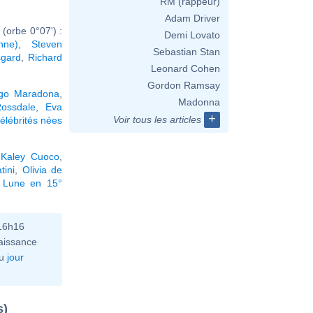
RM (rappeur)
Adam Driver
(orbe 0°07') :
Demi Lovato
nne)
,
Steven
Sebastian Stan
sgard
,
Richard
Leonard Cohen
Gordon Ramsay
go Maradona
,
Madonna
ossdale
,
Eva
+
Voir tous les articles
élébrités nées
,
Kaley Cuoco
,
tini
,
Olivia de
a Lune en 15°
 16h16
aissance
u
jour
s)