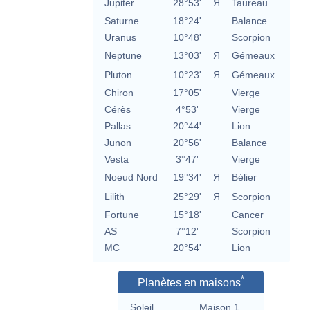
Jupiter
28°53'
Я
Taureau
Saturne
18°24'
Balance
Uranus
10°48'
Scorpion
Neptune
13°03'
Я
Gémeaux
Pluton
10°23'
Я
Gémeaux
Chiron
17°05'
Vierge
Cérès
4°53'
Vierge
Pallas
20°44'
Lion
Junon
20°56'
Balance
Vesta
3°47'
Vierge
Noeud Nord
19°34'
Я
Bélier
Lilith
25°29'
Я
Scorpion
Fortune
15°18'
Cancer
AS
7°12'
Scorpion
MC
20°54'
Lion
*
Planètes en maisons
Soleil
Maison 1