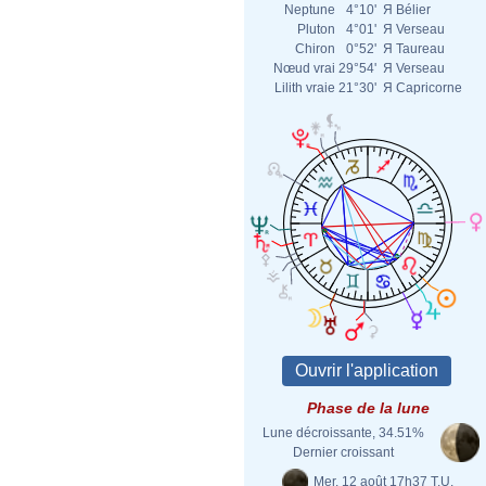
Neptune
4°10'
Я
Bélier
Pluton
4°01'
Я
Verseau
Chiron
0°52'
Я
Taureau
Nœud vrai
29°54'
Я
Verseau
Lilith vraie
21°30'
Я
Capricorne
Phase de la lune
Lune décroissante, 34.51%
Dernier croissant
Mer. 12 août 17h37 T.U.