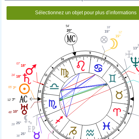
Sélectionnez un objet pour plus d'informations
54'
18'
20°
15°
12'
15°
3
13°
9
10
07'
18°
8
24'
11
18°
05'
7°
7
12
7°
12'
6
1
10°
48'
25°
5
29'
2
25°
38'
4