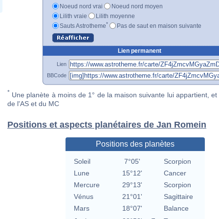
Noeud nord vrai
Noeud nord moyen
Lilith vraie
Lilith moyenne
*
Sauts Astrotheme
Pas de saut en maison suivante
Lien permanent
Lien
BBCode
*
Une planète à moins de 1° de la maison suivante lui appartient, et 
de l'AS et du MC
Positions et aspects planétaires de Jan Romein
Positions des planètes
Soleil
7°05'
Scorpion
Lune
15°12'
Cancer
Mercure
29°13'
Scorpion
Vénus
21°01'
Sagittaire
Mars
18°07'
Balance