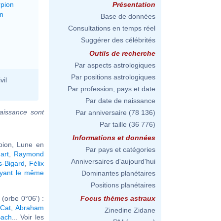
rpion
Présentation
on
Base de données
Consultations en temps réel
Suggérer des célébrités
Outils de recherche
Par aspects astrologiques
Par positions astrologiques
vil
Par profession, pays et date
Par date de naissance
aissance sont
Par anniversaire
(78 136)
Par taille
(36 776)
Informations et données
pion, Lune en
Par pays et catégories
art
,
Raymond
Anniversaires d'aujourd'hui
s-Bigard
,
Félix
ayant le même
Dominantes planétaires
Positions planétaires
(orbe 0°06') :
Focus thèmes astraux
 Cat
,
Abraham
Zinedine Zidane
Bach
... Voir les