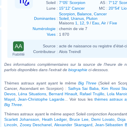
Soleil :
7°05' Scorpion
AS :
7°12' Sco
Lune :
15°12' Cancer
MC :
20°54' Li
Scorpion
,
Balance
,
Cancer
Dominantes
:
Soleil
,
Uranus
,
Pluton
Maisons
1
,
12
,
9
/
Eau
,
Air
/
Fixe
Numérologie
:
chemin de vie 7
Vues
:
1 870
AA
Source :
acte de naissance ou registre d'état-ci
Contributeur :
Alois Treindl
Fiabilité
Des informations complémentaires sur la source de l'heure de n
parfois disponibles dans l'extrait de
biographie
ci-dessous.
Thèmes astraux ayant ayant le même
Big Three
(Soleil en Scor
Cancer, Ascendant en Scorpion) :
Sathya Sai Baba
,
Kim Rossi Stu
Devos
,
Léna Situations
,
Bernard Hinault
,
Rafael Trujillo
,
Lola Maroi
Mayol
,
Jean-Christophe Lagarde
... Voir tous les
thèmes astraux 
Big Three
.
Thèmes astraux ayant le même aspect Soleil conjonction Ascendant 
Scarlett Johansson
,
Heath Ledger
,
Bruce Lee
,
Demi Lovato
,
Doja
Lincoln
,
Zooey Deschanel
,
Alexander Skarsgard
,
Jean-Sébastien 