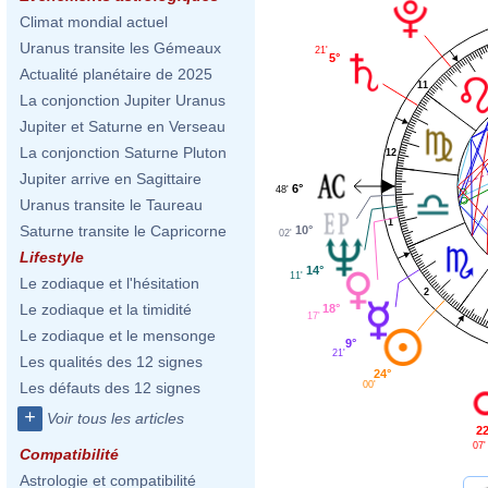
Climat mondial actuel
Uranus transite les Gémeaux
21'
5°
Actualité planétaire de 2025
11
La conjonction Jupiter Uranus
Jupiter et Saturne en Verseau
La conjonction Saturne Pluton
12
Jupiter arrive en Sagittaire
6°
48'
Uranus transite le Taureau
1
Saturne transite le Capricorne
10°
02'
Lifestyle
14°
11'
Le zodiaque et l'hésitation
2
Le zodiaque et la timidité
18°
17'
Le zodiaque et le mensonge
9°
21'
Les qualités des 12 signes
24°
00'
Les défauts des 12 signes
+
Voir tous les articles
22
07'
Compatibilité
Astrologie et compatibilité