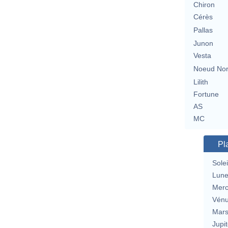
Chiron
Cérès
Pallas
Junon
Vesta
Noeud No
Lilith
Fortune
AS
MC
Pl
Solei
Lun
Merc
Vén
Mar
Jupit