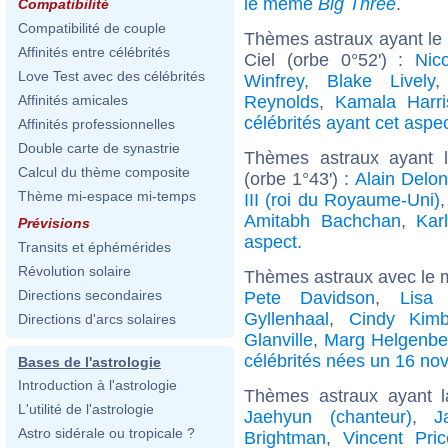
le même
Big Three
.
Compatibilité
Compatibilité de couple
Thèmes astraux ayant le
Affinités entre célébrités
Ciel (orbe 0°52') :
Nic
Love Test avec des célébrités
Winfrey
,
Blake Lively
Reynolds
,
Kamala Harri
Affinités amicales
célébrités ayant cet aspe
Affinités professionnelles
Double carte de synastrie
Thèmes astraux ayant 
Calcul du thème composite
(orbe 1°43') :
Alain Delon
Thème mi-espace mi-temps
III (roi du Royaume-Uni)
Amitabh Bachchan
,
Kar
Prévisions
aspect
.
Transits et éphémérides
Révolution solaire
Thèmes astraux avec le 
Directions secondaires
Pete Davidson
,
Lisa
Gyllenhaal
,
Cindy Kimb
Directions d'arcs solaires
Glanville
,
Marg Helgenbe
célébrités nées un 16 n
Bases de l'astrologie
Introduction à l'astrologie
Thèmes astraux ayant 
L'utilité de l'astrologie
Jaehyun (chanteur)
,
J
Astro sidérale ou tropicale ?
Brightman
,
Vincent Pric