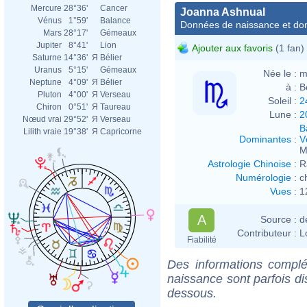
Mercure
28°36'
Cancer
Joanna Ashnual
Vénus
1°59'
Balance
Données de naissance et dom
Mars
28°17'
Gémeaux
Jupiter
8°41'
Lion
Ajouter aux favoris
(1 fan)
Saturne
14°36'
Я
Bélier
Uranus
5°15'
Gémeaux
Née le :
m
Neptune
4°09'
Я
Bélier
à :
B
Pluton
4°00'
Я
Verseau
Soleil :
2
Chiron
0°51'
Я
Taureau
Lune :
2
Nœud vrai
29°52'
Я
Verseau
B
Lilith vraie
19°38'
Я
Capricorne
Dominantes
:
V
M
Astrologie Chinoise
:
R
Numérologie
:
c
Vues
:
1
A
Source :
d
Contributeur :
L
Fiabilité
Des informations complé
naissance sont parfois di
dessous.