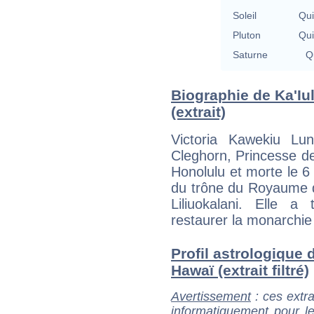
Soleil
Qu
Pluton
Qu
Saturne
Qu
Biographie de Ka'Iu
(extrait)
Victoria Kawekiu Luna
Cleghorn, Princesse d
Honolulu et morte le 6 
du trône du Royaume d
Liliuokalani. Elle 
restaurer la monarchie
Profil astrologique 
Hawaï (extrait filtré)
Avertissement
: ces extra
informatiquement pour le