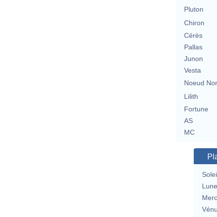
Pluton
Chiron
Cérès
Pallas
Junon
Vesta
Noeud No
Lilith
Fortune
AS
MC
Pl
Solei
Lun
Merc
Vén