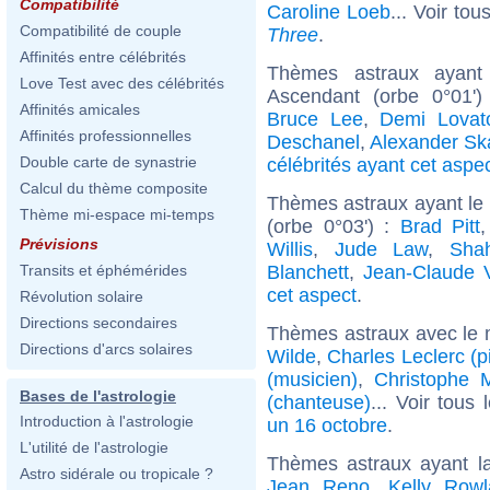
Compatibilité
Caroline Loeb
... Voir tou
Compatibilité de couple
Three
.
Affinités entre célébrités
Thèmes astraux ayant 
Love Test avec des célébrités
Ascendant (orbe 0°01'
Affinités amicales
Bruce Lee
,
Demi Lovat
Affinités professionnelles
Deschanel
,
Alexander Sk
Double carte de synastrie
célébrités ayant cet aspe
Calcul du thème composite
Thèmes astraux ayant le 
Thème mi-espace mi-temps
(orbe 0°03') :
Brad Pitt
Prévisions
Willis
,
Jude Law
,
Sha
Blanchett
,
Jean-Claude
Transits et éphémérides
cet aspect
.
Révolution solaire
Directions secondaires
Thèmes astraux avec le 
Directions d'arcs solaires
Wilde
,
Charles Leclerc (p
(musicien)
,
Christophe 
Bases de l'astrologie
(chanteuse)
... Voir tous
Introduction à l'astrologie
un 16 octobre
.
L'utilité de l'astrologie
Thèmes astraux ayant l
Astro sidérale ou tropicale ?
Jean Reno
,
Kelly Rowl