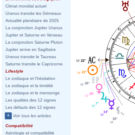
Climat mondial actuel
Uranus transite les Gémeaux
Actualité planétaire de 2025
La conjonction Jupiter Uranus
11
Jupiter et Saturne en Verseau
La conjonction Saturne Pluton
Jupiter arrive en Sagittaire
12
Uranus transite le Taureau
22°
53'
Saturne transite le Capricorne
Lifestyle
1
22°
54'
Le zodiaque et l'hésitation
26°
36'
Le zodiaque et la timidité
2
Le zodiaque et le mensonge
29°
02'
Les qualités des 12 signes
7°
55'
Les défauts des 12 signes
14°
+
58'
Voir tous les articles
18°
34'
Compatibilité
Astrologie et compatibilité