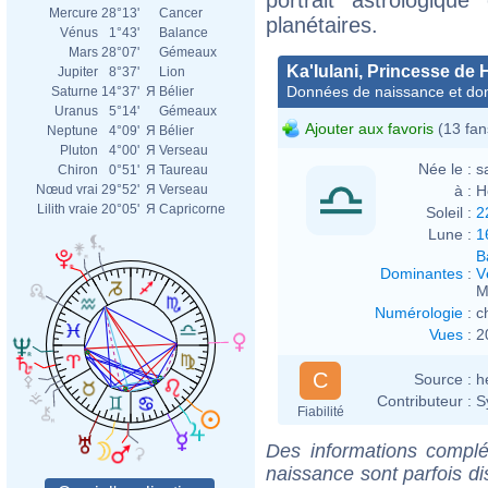
Mercure
28°13'
Cancer
planétaires.
Vénus
1°43'
Balance
Mars
28°07'
Gémeaux
Ka'Iulani, Princesse de 
Jupiter
8°37'
Lion
Données de naissance et dom
Saturne
14°37'
Я
Bélier
Uranus
5°14'
Gémeaux
Ajouter aux favoris
(13 fan
Neptune
4°09'
Я
Bélier
Pluton
4°00'
Я
Verseau
Née le :
s
Chiron
0°51'
Я
Taureau
à :
H
Nœud vrai
29°52'
Я
Verseau
Lilith vraie
20°05'
Я
Capricorne
Soleil :
2
Lune :
1
B
Dominantes
:
V
M
Numérologie
:
c
Vues
:
2
C
Source :
h
Contributeur :
S
Fiabilité
Des informations complé
naissance sont parfois di