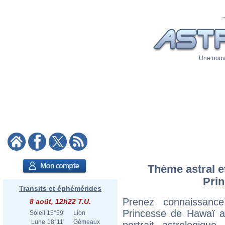
Une nouve
Thème astral et
Pri
Transits et éphémérides
Prenez connaissance
8 août, 12h22 T.U.
Princesse de Hawaï av
Soleil
15°59'
Lion
Lune
18°11'
Gémeaux
portrait astrologiqu