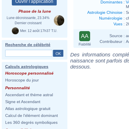
Dominantes
:
V
M
Phase de la lune
Astrologie Chinoise
:
S
Numérologie
:
c
Lune décroissante, 23.34%
Dernier croissant
Vues
:
2
Mer. 12 août 17h37 T.U.
AA
Source :
a
Contributeur :
A
Fiabilité
Recherche de célébrité
Des informations complé
naissance sont parfois di
dessous.
Calculs astrologiques
Horoscope personnalisé
Horoscope du jour
Personnalité
Ascendant et thème astral
Signe et Ascendant
Atlas astrologique gratuit
Calcul de l'élément dominant
Les 360 degrés symboliques