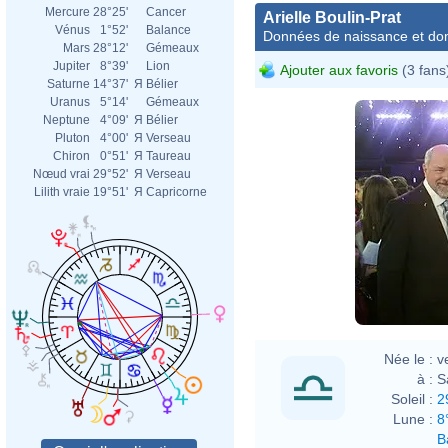
Mercure
28°25'
Cancer
Arielle Boulin-Prat
Vénus
1°52'
Balance
Données de naissance et dom
Mars
28°12'
Gémeaux
Jupiter
8°39'
Lion
Ajouter aux favoris
(3 fans
Saturne
14°37'
Я
Bélier
Uranus
5°14'
Gémeaux
Neptune
4°09'
Я
Bélier
Pluton
4°00'
Я
Verseau
Chiron
0°51'
Я
Taureau
Nœud vrai
29°52'
Я
Verseau
Lilith vraie
19°51'
Я
Capricorne
Née le :
v
à :
S
Soleil :
2
Lune :
8
B