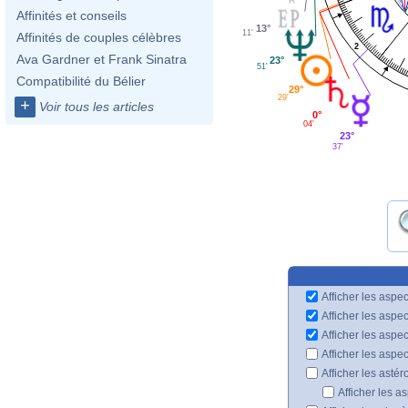
Affinités et conseils
13°
11'
Affinités de couples célèbres
2
Ava Gardner et Frank Sinatra
23°
51'
Compatibilité du Bélier
29°
29'
+
Voir tous les articles
0°
04'
23°
37'
Afficher les aspec
Afficher les aspe
Afficher les aspe
Afficher les aspe
Afficher les astér
Afficher les a