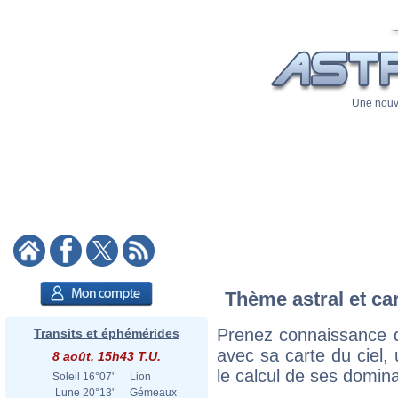
Une nouve
Thème astral et car
Prenez connaissance du
Transits et éphémérides
avec sa carte du ciel, 
8 août, 15h43 T.U.
le calcul de ses domina
Soleil
16°07'
Lion
Lune
20°13'
Gémeaux