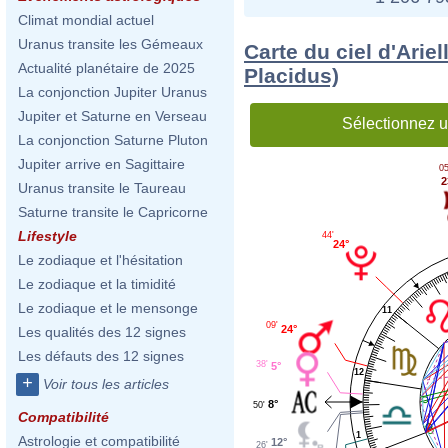
Climat mondial actuel
Uranus transite les Gémeaux
Carte du ciel d'Arie
Actualité planétaire de 2025
Placidus)
La conjonction Jupiter Uranus
Jupiter et Saturne en Verseau
Sélectionnez u
La conjonction Saturne Pluton
Jupiter arrive en Sagittaire
05
2
Uranus transite le Taureau
Saturne transite le Capricorne
Lifestyle
44'
24°
Le zodiaque et l'hésitation
Le zodiaque et la timidité
Le zodiaque et le mensonge
11
09'
24°
Les qualités des 12 signes
Les défauts des 12 signes
38'
5°
12
+
Voir tous les articles
8°
50'
Compatibilité
1
Astrologie et compatibilité
12°
26'