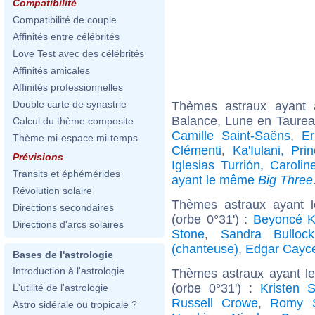
Compatibilité
Compatibilité de couple
Affinités entre célébrités
Love Test avec des célébrités
Affinités amicales
Affinités professionnelles
Double carte de synastrie
Thèmes astraux ayant
Balance, Lune en Taurea
Calcul du thème composite
Camille Saint-Saëns
,
Er
Thème mi-espace mi-temps
Clémenti
,
Ka'Iulani, Pr
Prévisions
Iglesias Turrión
,
Carolin
Transits et éphémérides
ayant le même
Big Three
Révolution solaire
Thèmes astraux ayant 
Directions secondaires
(orbe 0°31') :
Beyoncé K
Directions d'arcs solaires
Stone
,
Sandra Bullock
(chanteuse)
,
Edgar Cayc
Bases de l'astrologie
Introduction à l'astrologie
Thèmes astraux ayant l
(orbe 0°31') :
Kristen S
L'utilité de l'astrologie
Russell Crowe
,
Romy S
Astro sidérale ou tropicale ?