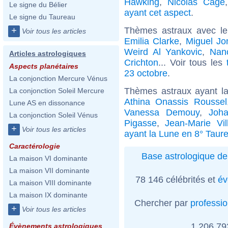
Hawking
,
Nicolas Cage
Le signe du Bélier
ayant cet aspect
.
Le signe du Taureau
Thèmes astraux avec l
+
Voir tous les articles
Emilia Clarke
,
Miguel Jo
Weird Al Yankovic
,
Nan
Articles astrologiques
Crichton
... Voir tous les
Aspects planétaires
23 octobre
.
La conjonction Mercure Vénus
Thèmes astraux ayant l
La conjonction Soleil Mercure
Athina Onassis Roussel
Lune AS en dissonance
Vanessa Demouy
,
Joha
La conjonction Soleil Vénus
Pigasse
,
Jean-Marie Vil
+
Voir tous les articles
ayant la Lune en 8° Taur
Caractérologie
Base astrologique de
La maison VI dominante
La maison VII dominante
78 146 célébrités et
év
La maison VIII dominante
La maison IX dominante
Chercher par
professi
+
Voir tous les articles
1 206 7
Évènements astrologiques