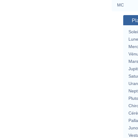
MC
Pl
Solei
Lun
Merc
Vén
Mar
Jupit
Satu
Uran
Nept
Plut
Chir
Cérè
Pall
Jun
Vest