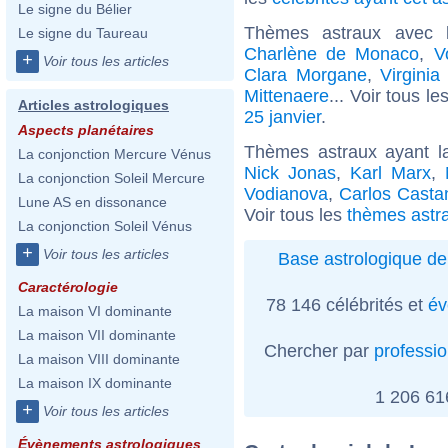
Le signe du Bélier
Thèmes astraux avec 
Le signe du Taureau
Charlène de Monaco
,
V
+
Voir tous les articles
Clara Morgane
,
Virginia
Mittenaere
... Voir tous le
Articles astrologiques
25 janvier
.
Aspects planétaires
Thèmes astraux ayant l
La conjonction Mercure Vénus
Nick Jonas
,
Karl Marx
,
La conjonction Soleil Mercure
Vodianova
,
Carlos Casta
Lune AS en dissonance
Voir tous les
thèmes astr
La conjonction Soleil Vénus
+
Voir tous les articles
Base astrologique de
Caractérologie
78 146 célébrités et
év
La maison VI dominante
La maison VII dominante
Chercher par
professi
La maison VIII dominante
La maison IX dominante
1 206 6
+
Voir tous les articles
Évènements astrologiques