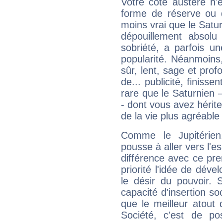
Votre côté austère n'
forme de réserve ou d
moins vrai que le Satur
dépouillement absolu 
sobriété, a parfois u
popularité. Néanmoins, l
sûr, lent, sage et pro
de... publicité, finisse
rare que le Saturnien 
- dont vous avez hérite
de la vie plus agréable
Comme le Jupitérien
pousse à aller vers l'es
différence avec ce pr
priorité l'idée de déve
le désir du pouvoir. 
capacité d'insertion soc
que le meilleur atout q
Société, c'est de p