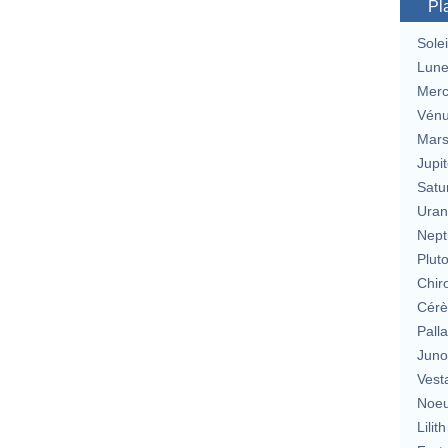
Pl
Solei
Lun
Merc
Vén
Mar
Jupit
Satu
Uran
Nept
Plut
Chir
Cérè
Pall
Jun
Vest
Noeu
Lilith