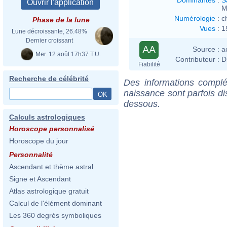
M
Numérologie
:
c
Phase de la lune
Vues
:
1
Lune décroissante, 26.48%
Dernier croissant
AA
Source :
a
Mer. 12 août 17h37 T.U.
Contributeur :
D
Fiabilité
Recherche de célébrité
Des informations complé
naissance sont parfois di
dessous.
Calculs astrologiques
Horoscope personnalisé
Horoscope du jour
Personnalité
Ascendant et thème astral
Signe et Ascendant
Atlas astrologique gratuit
Calcul de l'élément dominant
Les 360 degrés symboliques