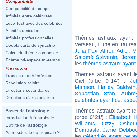
Compatibilité
Compatibilité de couple
Affinités entre célébrités
Love Test avec des célébrités
Affinités amicales
Thèmes astraux ayant
Affinités professionnelles
Verseau, Lune en Taurea
Double carte de synastrie
Julia Fox
,
Alfred Adler
,
V
Calcul du thème composite
Salomé Stévenin
,
Jerôm
Thème mi-espace mi-temps
les
thèmes astraux ayan
Prévisions
Thèmes astraux ayant le
Transits et éphémérides
Ciel (orbe 0°14') :
Jo
Révolution solaire
Manson
,
Hailey Baldwin
Directions secondaires
Sebastian Stan
,
Aubre
Directions d'arcs solaires
célébrités ayant cet aspe
Thèmes astraux ayant le
Bases de l'astrologie
(orbe 0°21') :
Élisabeth 
Introduction à l'astrologie
Williams
,
Ozzy Osbou
L'utilité de l'astrologie
Dombasle
,
Jamel Debbo
Astro sidérale ou tropicale ?
les
célébrités ayant cet a