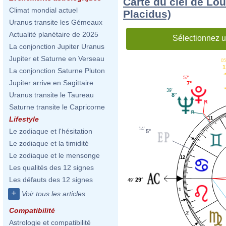
Carte du ciel de Lo
Climat mondial actuel
Placidus)
Uranus transite les Gémeaux
Actualité planétaire de 2025
Sélectionnez u
La conjonction Jupiter Uranus
Jupiter et Saturne en Verseau
05
1
La conjonction Saturne Pluton
57'
Jupiter arrive en Sagittaire
7°
39'
Uranus transite le Taureau
8°
Saturne transite le Capricorne
Lifestyle
11
14'
Le zodiaque et l'hésitation
5°
Le zodiaque et la timidité
Le zodiaque et le mensonge
12
Les qualités des 12 signes
Les défauts des 12 signes
29°
49'
1
+
Voir tous les articles
Compatibilité
2
Astrologie et compatibilité