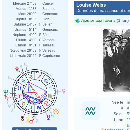
Mercure
27°58'
Cancer
Louise Weiss
Vénus
1°33'
Balance
Données de naissance et dom
Mars
28°00'
Gémeaux
Jupiter
8°35'
Lion
Ajouter aux favoris
(1 fan)
Saturne
14°37'
Я
Bélier
Uranus
5°14'
Gémeaux
Neptune
4°09'
Я
Bélier
Pluton
4°00'
Я
Verseau
Chiron
0°51'
Я
Taureau
Nœud vrai
29°53'
Я
Verseau
Lilith vraie
20°22'
Я
Capricorne
Née le :
m
à :
A
Soleil :
5
Lune :
1
B
Dominantes
:
S