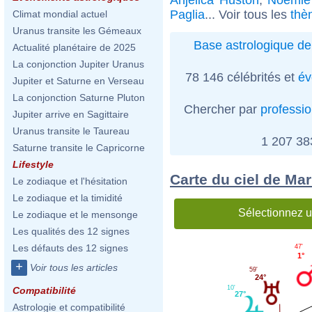
Paglia
... Voir tous les
thè
Climat mondial actuel
Uranus transite les Gémeaux
Base astrologique de
Actualité planétaire de 2025
La conjonction Jupiter Uranus
78 146 célébrités et
év
Jupiter et Saturne en Verseau
La conjonction Saturne Pluton
Chercher par
professi
Jupiter arrive en Sagittaire
Uranus transite le Taureau
1 207 3
Saturne transite le Capricorne
Lifestyle
Carte du ciel de Ma
Le zodiaque et l'hésitation
Le zodiaque et la timidité
Sélectionnez u
Le zodiaque et le mensonge
Les qualités des 12 signes
Les défauts des 12 signes
47'
1°
+
Voir tous les articles
59'
24°
10'
Compatibilité
27°
Astrologie et compatibilité