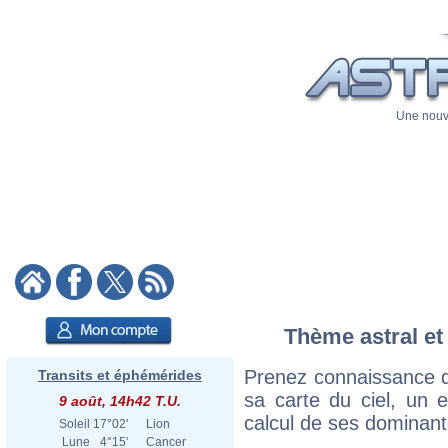
Une nouve
Thème astral et
Prenez connaissance 
Transits et éphémérides
sa carte du ciel, un ex
9 août, 14h42 T.U.
calcul de ses dominant
Soleil
17°02'
Lion
Lune
4°15'
Cancer