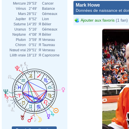
Mercure
29°53'
Cancer
Mark Howe
Vénus
2°49'
Balance
Données de naissance et dom
Mars
28°51'
Gémeaux
Jupiter
8°52'
Lion
Ajouter aux favoris
(1 fan)
Saturne
14°35'
Я
Bélier
Uranus
5°16'
Gémeaux
Neptune
4°08'
Я
Bélier
Pluton
3°59'
Я
Verseau
Chiron
0°51'
Я
Taureau
Nœud vrai
29°51'
Я
Verseau
Lilith vraie
18°13'
Я
Capricorne