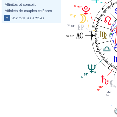
Affinités et conseils
25'
24°
11
Affinités de couples célèbres
38'
8°
+
Voir tous les articles
59'
10°
12
16°
18'
1
2
25°
52'
16°
27'
22°
14'