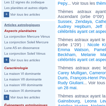
Les 12 signes du zodiaque
Pepy
... Voir tous les
thèm
Les planètes et autres objets
Thèmes astraux ayan
+
Voir tous les articles
Ascendant (orbe 0°09')
Sussex
,
Zendaya
,
Cathe
Articles astrologiques
Audrey Hepburn
,
Jeff
Aspects planétaires
célébrités ayant cet aspe
La conjonction Mercure Vénus
Thèmes astraux ayant le
La conjonction Soleil Mercure
(orbe 1°29') :
Nicole K
Lune AS en dissonance
Emma Watson
,
Pame
La conjonction Soleil Vénus
Beckham
,
Melanie Mar
célébrités ayant cet aspe
+
Voir tous les articles
Thèmes astraux avec l
Caractérologie
Carey Mulligan
,
Cameron
La maison VI dominante
Duris
,
François-Henri Pin
La maison VII dominante
Rudy Giuliani
... Voir tou
La maison VIII dominante
un 28 mai
.
La maison IX dominante
Thèmes astraux ayant la
+
Voir tous les articles
Gainsbourg
,
Leona Le
Évènements astrologiques
Anjelica Huston
,
Noémie