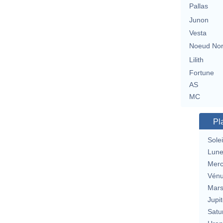
Pallas
Junon
Vesta
Noeud No
Lilith
Fortune
AS
MC
Pl
Solei
Lun
Merc
Vén
Mar
Jupit
Satu