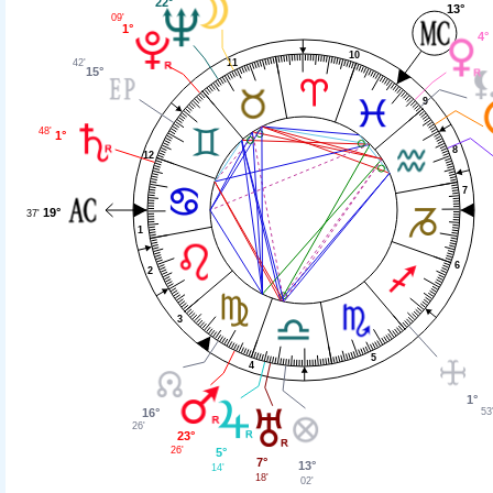
22°
13°
09'
1°
4°
10
11
42'
15°
9
48'
1°
8
12
7
19°
37'
1
6
2
3
5
4
1°
53
16°
26'
23°
26'
5°
7°
13°
14'
18'
02'