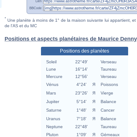
Lien
BBCode
*
Une planète à moins de 1° de la maison suivante lui appartient, et 
de l'AS et du MC
Positions et aspects planétaires de Maurice Denny
Positions des planètes
Soleil
22°49'
Verseau
Lune
16°14'
Taureau
Mercure
12°56'
Verseau
Vénus
4°24'
Я
Poissons
Mars
23°26'
Я
Vierge
Jupiter
5°14'
Я
Balance
Saturne
1°48'
Я
Cancer
Uranus
7°18'
Я
Balance
Neptune
22°48'
Taureau
Pluton
1°09'
Я
Gémeaux