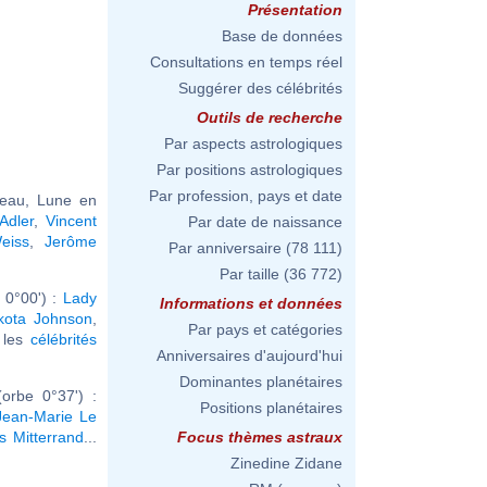
Présentation
Base de données
Consultations en temps réel
Suggérer des célébrités
Outils de recherche
Par aspects astrologiques
Par positions astrologiques
Par profession, pays et date
seau, Lune en
Adler
,
Vincent
Par date de naissance
eiss
,
Jerôme
Par anniversaire
(78 111)
Par taille
(36 772)
 0°00') :
Lady
Informations et données
kota Johnson
,
Par pays et catégories
r les
célébrités
Anniversaires d'aujourd'hui
Dominantes planétaires
orbe 0°37') :
Positions planétaires
Jean-Marie Le
s Mitterrand
...
Focus thèmes astraux
Zinedine Zidane