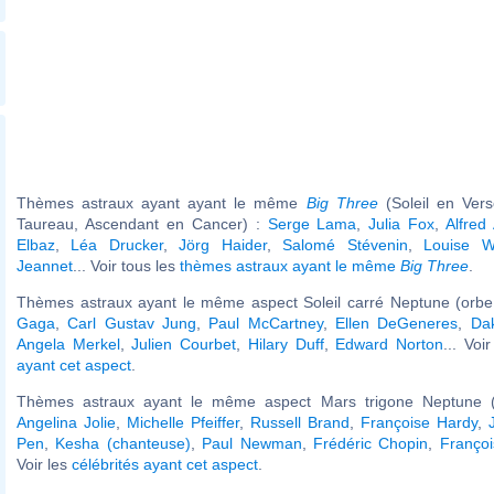
Thèmes astraux ayant ayant le même
Big Three
(Soleil en Ver
Taureau, Ascendant en Cancer) :
Serge Lama
,
Julia Fox
,
Alfred 
Elbaz
,
Léa Drucker
,
Jörg Haider
,
Salomé Stévenin
,
Louise W
Jeannet
... Voir tous les
thèmes astraux ayant le même
Big Three
.
Thèmes astraux ayant le même aspect Soleil carré Neptune (orbe
Gaga
,
Carl Gustav Jung
,
Paul McCartney
,
Ellen DeGeneres
,
Da
Angela Merkel
,
Julien Courbet
,
Hilary Duff
,
Edward Norton
... Voi
ayant cet aspect
.
Thèmes astraux ayant le même aspect Mars trigone Neptune (
Angelina Jolie
,
Michelle Pfeiffer
,
Russell Brand
,
Françoise Hardy
,
Pen
,
Kesha (chanteuse)
,
Paul Newman
,
Frédéric Chopin
,
Françoi
Voir les
célébrités ayant cet aspect
.