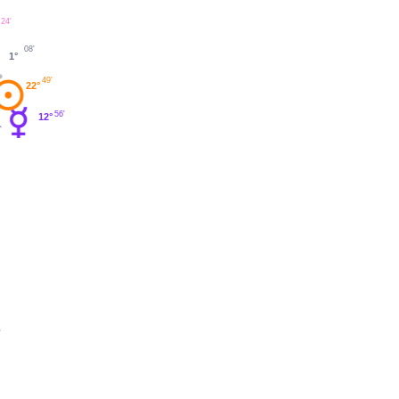
24'
08'
1°
49'
22°
56'
12°
'