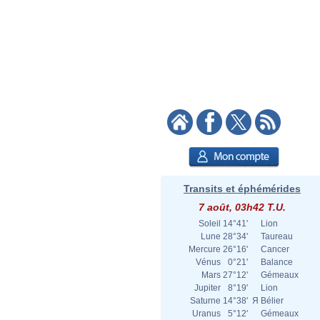
Transits et éphémérides
7 août, 03h42 T.U.
Soleil
14°41'
Lion
Lune
28°34'
Taureau
Mercure
26°16'
Cancer
Vénus
0°21'
Balance
Mars
27°12'
Gémeaux
Jupiter
8°19'
Lion
Saturne
14°38'
Я
Bélier
Uranus
5°12'
Gémeaux