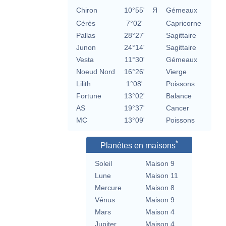
Chiron
10°55'
Я
Gémeaux
Cérès
7°02'
Capricorne
Pallas
28°27'
Sagittaire
Junon
24°14'
Sagittaire
Vesta
11°30'
Gémeaux
Noeud Nord
16°26'
Vierge
Lilith
1°08'
Poissons
Fortune
13°02'
Balance
AS
19°37'
Cancer
MC
13°09'
Poissons
*
Planètes en maisons
Soleil
Maison 9
Lune
Maison 11
Mercure
Maison 8
Vénus
Maison 9
Mars
Maison 4
Jupiter
Maison 4