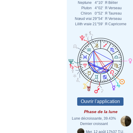
Neptune
4°10'
Я
Bélier
Pluton
4°02'
Я
Verseau
Chiron
0°52'
Я
Taureau
Nœud vrai
29°54'
Я
Verseau
Lilith vraie
21°59'
Я
Capricorne
Phase de la lune
Lune décroissante, 39.43%
Dernier croissant
Mer. 12 août 17h37 T.U.