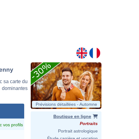
Denny
 sa carte du
es dominantes
Prévisions détaillées - Automne
Boutique en ligne
Portraits
c vos profils
Portrait astrologique
Étude carrière et vocation