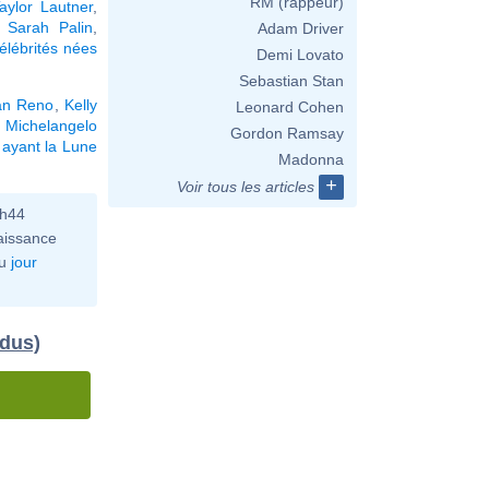
RM (rappeur)
aylor Lautner
,
,
Sarah Palin
,
Adam Driver
élébrités nées
Demi Lovato
Sebastian Stan
an Reno
,
Kelly
Leonard Cohen
,
Michelangelo
Gordon Ramsay
 ayant la Lune
Madonna
+
Voir tous les articles
0h44
aissance
u
jour
idus)