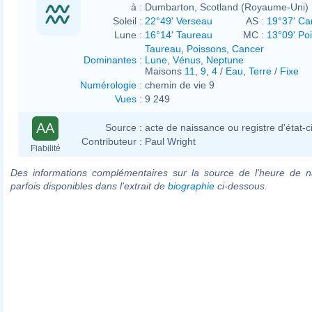
à :
Dumbarton, Scotland (Royaume-Uni)
Soleil :
22°49' Verseau
AS :
19°37' Ca
Lune :
16°14' Taureau
MC :
13°09' Po
Taureau
,
Poissons
,
Cancer
Dominantes
:
Lune
,
Vénus
,
Neptune
Maisons
11
,
9
,
4
/
Eau
,
Terre
/
Fixe
Numérologie
:
chemin de vie 9
Vues
:
9 249
AA
Source :
acte de naissance ou registre d'état-ci
Contributeur :
Paul Wright
Fiabilité
Des informations complémentaires sur la source de l'heure de n
parfois disponibles dans l'extrait de
biographie
ci-dessous.