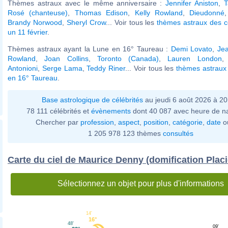
Thèmes astraux avec le même anniversaire :
Jennifer Aniston
,
T
Rosé (chanteuse)
,
Thomas Edison
,
Kelly Rowland
,
Dieudonné
Brandy Norwood
,
Sheryl Crow
... Voir tous les
thèmes astraux des c
un 11 février
.
Thèmes astraux ayant la Lune en 16° Taureau :
Demi Lovato
,
Je
Rowland
,
Joan Collins
,
Toronto (Canada)
,
Lauren London
Antonioni
,
Serge Lama
,
Teddy Riner
... Voir tous les
thèmes astraux
en 16° Taureau
.
Base astrologique de célébrités
au jeudi 6 août 2026 à 2
78 111 célébrités et
évènements
dont 40 087 avec heure de n
Chercher par
profession
,
aspect
,
position
,
catégorie
,
date
o
1 205 978 123 thèmes
consultés
Carte du ciel de Maurice Denny (domification Plac
Sélectionnez un objet pour plus d'informations
14'
16°
48'
09'