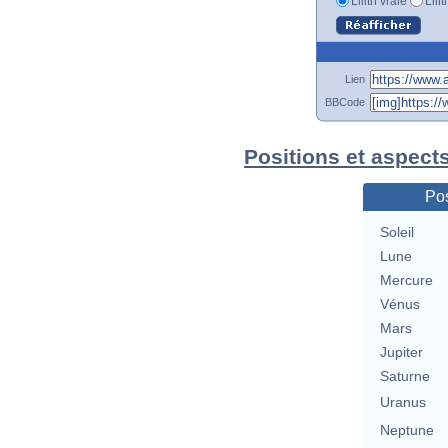
Lilith vraie
Lili
Lien
BBCode
Positions et aspect
Pos
Soleil
Lune
Mercure
Vénus
Mars
Jupiter
Saturne
Uranus
Neptune