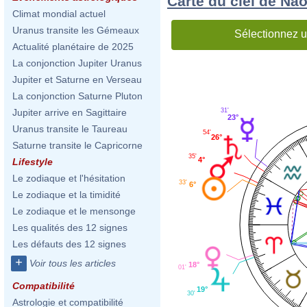
Carte du ciel de Na
Climat mondial actuel
Uranus transite les Gémeaux
Sélectionnez u
Actualité planétaire de 2025
La conjonction Jupiter Uranus
Jupiter et Saturne en Verseau
La conjonction Saturne Pluton
Jupiter arrive en Sagittaire
31'
23°
Uranus transite le Taureau
54'
26°
Saturne transite le Capricorne
35'
4°
Lifestyle
Le zodiaque et l'hésitation
33'
6°
Le zodiaque et la timidité
Le zodiaque et le mensonge
Les qualités des 12 signes
Les défauts des 12 signes
+
Voir tous les articles
18°
01'
Compatibilité
19°
30'
Astrologie et compatibilité