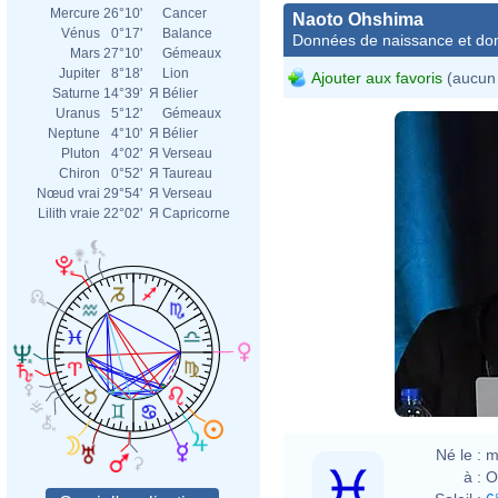
Mercure
26°10'
Cancer
Naoto Ohshima
Vénus
0°17'
Balance
Données de naissance et dom
Mars
27°10'
Gémeaux
Jupiter
8°18'
Lion
Ajouter aux favoris
(aucun 
Saturne
14°39'
Я
Bélier
Uranus
5°12'
Gémeaux
Neptune
4°10'
Я
Bélier
Pluton
4°02'
Я
Verseau
Chiron
0°52'
Я
Taureau
Nœud vrai
29°54'
Я
Verseau
Lilith vraie
22°02'
Я
Capricorne
Né le :
m
à :
O