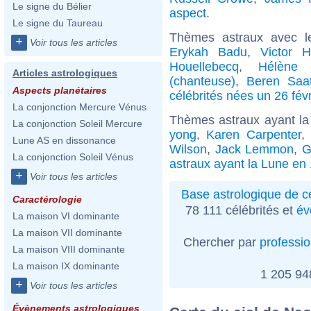
Le signe du Bélier
aspect
.
Le signe du Taureau
Thèmes astraux avec l
+
Voir tous les articles
Erykah Badu
,
Victor 
Houellebecq
,
Hélène 
Articles astrologiques
(chanteuse)
,
Beren Saa
Aspects planétaires
célébrités nées un 26 févr
La conjonction Mercure Vénus
Thèmes astraux ayant la
La conjonction Soleil Mercure
yong
,
Karen Carpenter
,
Lune AS en dissonance
Wilson
,
Jack Lemmon
,
G
La conjonction Soleil Vénus
astraux ayant la Lune en 
+
Voir tous les articles
Base astrologique de cé
Caractérologie
78 111 célébrités et
év
La maison VI dominante
La maison VII dominante
Chercher par
professi
La maison VIII dominante
La maison IX dominante
1 205 9
+
Voir tous les articles
Évènements astrologiques