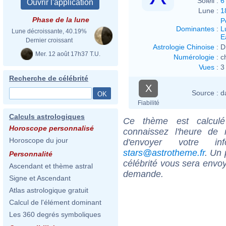
Soleil :
6
Lune :
1
Phase de la lune
P
Dominantes
:
L
Lune décroissante, 40.19%
E
Dernier croissant
Astrologie Chinoise
:
D
Mer. 12 août 17h37 T.U.
Numérologie
:
c
Vues
:
3
Recherche de célébrité
X
Source :
d
Fiabilité
Calculs astrologiques
Ce thème est calculé 
Horoscope personnalisé
connaissez l'heure de
Horoscope du jour
d'envoyer votre i
stars@astrotheme.fr
. Un 
Personnalité
célébrité vous sera envoy
Ascendant et thème astral
demande.
Signe et Ascendant
Atlas astrologique gratuit
Calcul de l'élément dominant
Les 360 degrés symboliques