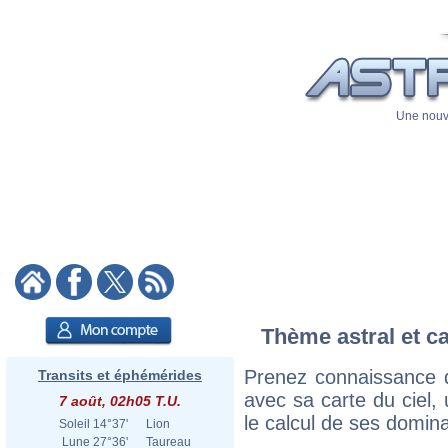
Une nouve
Thème astral et c
Prenez connaissance 
Transits et éphémérides
avec sa carte du ciel, 
7 août, 02h05 T.U.
le calcul de ses domina
Soleil
14°37'
Lion
Lune
27°36'
Taureau