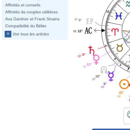
Affinités et conseils
Affinités de couples célèbres
12
Ava Gardner et Frank Sinatra
36'
5°
Compatibilité du Bélier
12°
01'
+
Voir tous les articles
1
3°
02'
11°
2
46'
28°
00'
0°
53'
22°
03'
1