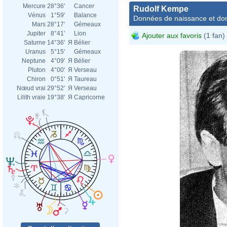
Mercure
28°36'
Cancer
Rudolf Kempe
Vénus
1°59'
Balance
Données de naissance et dom
Mars
28°17'
Gémeaux
Jupiter
8°41'
Lion
Ajouter aux favoris
(1 fan)
Saturne
14°36'
Я
Bélier
Uranus
5°15'
Gémeaux
Neptune
4°09'
Я
Bélier
Pluton
4°00'
Я
Verseau
Chiron
0°51'
Я
Taureau
Nœud vrai
29°52'
Я
Verseau
Lilith vraie
19°38'
Я
Capricorne
Rudo