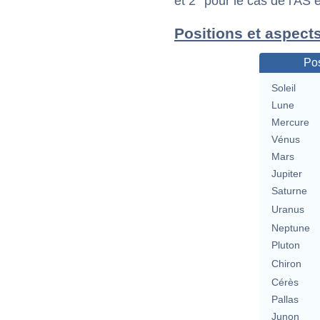
et 2° pour le cas de l'AS
Positions et aspect
Pos
Soleil
Lune
Mercure
Vénus
Mars
Jupiter
Saturne
Uranus
Neptune
Pluton
Chiron
Cérès
Pallas
Junon