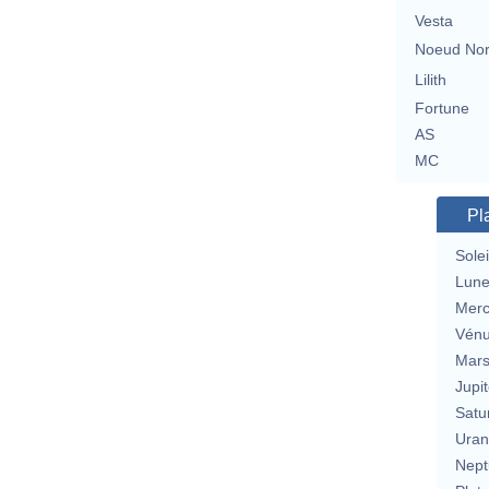
Vesta
Noeud No
Lilith
Fortune
AS
MC
Pl
Solei
Lun
Merc
Vén
Mar
Jupit
Satu
Uran
Nept