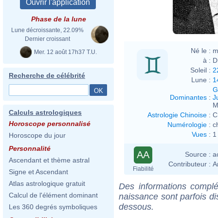
Phase de la lune
Lune décroissante, 22.09%
Dernier croissant
Né le :
m
Mer. 12 août 17h37 T.U.
à :
D
Soleil :
2
Recherche de célébrité
Lune :
1
G
Dominantes
:
J
M
Calculs astrologiques
Astrologie Chinoise
:
C
Horoscope personnalisé
Numérologie
:
c
Vues
:
1
Horoscope du jour
Personnalité
AA
Source :
a
Ascendant et thème astral
Contributeur :
A
Fiabilité
Signe et Ascendant
Atlas astrologique gratuit
Des informations complé
Calcul de l'élément dominant
naissance sont parfois di
dessous.
Les 360 degrés symboliques