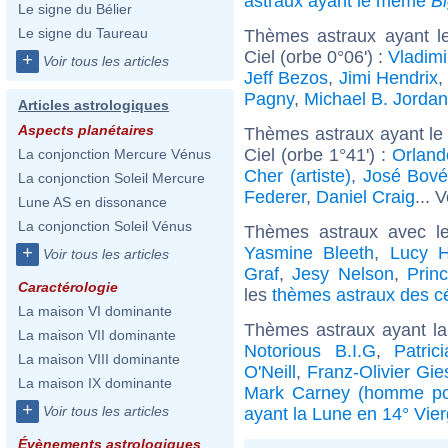
astraux ayant le même
B
Le signe du Bélier
Le signe du Taureau
Thèmes astraux ayant le
Ciel (orbe 0°06') :
Vladimi
+
Voir tous les articles
Jeff Bezos
,
Jimi Hendrix
,
Pagny
,
Michael B. Jordan
Articles astrologiques
Aspects planétaires
Thèmes astraux ayant le
Ciel (orbe 1°41') :
Orlan
La conjonction Mercure Vénus
Cher (artiste)
,
José Bov
La conjonction Soleil Mercure
Federer
,
Daniel Craig
... 
Lune AS en dissonance
La conjonction Soleil Vénus
Thèmes astraux avec l
Yasmine Bleeth
,
Lucy H
+
Voir tous les articles
Graf
,
Jesy Nelson
,
Prin
Caractérologie
les
thèmes astraux des cé
La maison VI dominante
Thèmes astraux ayant la
La maison VII dominante
Notorious B.I.G
,
Patric
La maison VIII dominante
O'Neill
,
Franz-Olivier Gie
La maison IX dominante
Mark Carney (homme pol
+
Voir tous les articles
ayant la Lune en 14° Vie
Évènements astrologiques